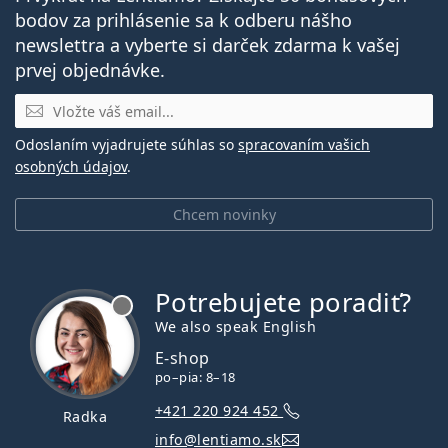
bodov za prihlásenie sa k odberu nášho
newslettra a vyberte si darček zdarma k vašej
prvej objednávke.
E-mail
Odoslaním vyjadrujete súhlas so
spracovaním vašich
osobných údajov
.
Chcem novinky
Potrebujete poradiť?
je offline
We also speak English
E-shop
po–pia: 8–18
+421 220 924 452
Radka
info@lentiamo.sk