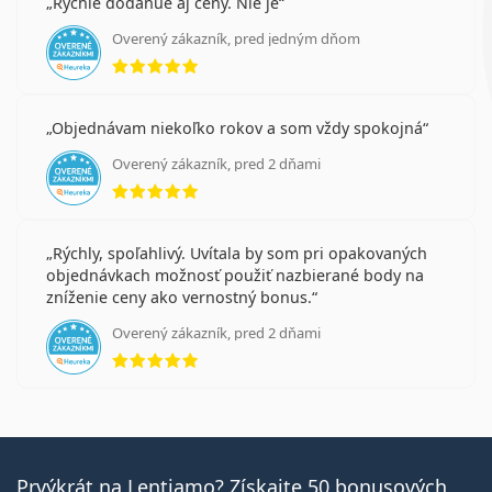
Rychle dodanue aj ceny. Nie je
Overený zákazník, pred jedným dňom
hodnotenie 5 z 5
Objednávam niekoľko rokov a som vždy spokojná
Overený zákazník, pred 2 dňami
hodnotenie 5 z 5
Rýchly, spoľahlivý. Uvítala by som pri opakovaných
objednávkach možnosť použiť nazbierané body na
zníženie ceny ako vernostný bonus.
Overený zákazník, pred 2 dňami
hodnotenie 5 z 5
Prvýkrát na Lentiamo? Získajte 50 bonusových