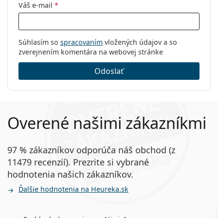
Purpose 360 ml s puzdrom
.
Výrobca:
CooperVision
Váš e-mail
*
Ide o zdravotnícku pomôcku. Pred použitím si
Šošoviek v
3
prečítajte pokyny.
krabičke:
Súhlasím so
spracovaním
vložených údajov a so
Hmotnosť:
19 g
zverejnením komentára na webovej stránke
Ostatné
Odoslať
Kategória:
Mesačné
Tórické šošovky
Kontinuálne
Overené našimi zákazníkmi
Silikón-hydrogélové
Multifokálne šošovky
Kontaktné šošovky
97 % zákazníkov odporúča náš obchod (z
11479 recenzií). Prezrite si vybrané
hodnotenia našich zákazníkov.
Ďalšie hodnotenia na Heureka.sk