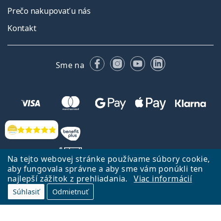
Prečo nakupovať u nás
Kontakt
Facebooku
Instagrame
YouTube
LinkedIn
Sme na
Hodnotenia
Na tejto webovej stránke používame súbory cookie,
aby fungovala správne a aby sme vám ponúkli ten
najlepší zážitok z prehliadania.
Viac informácií
Späť na Úvodnu stránku
Prejsť hore
Súhlasiť
Odmietnuť
Lentiamo.sk vlastní a prevádzkuje spoločnosť Lentiamo s.r.o., Česká
republika
Sme tu pre Vás už 18 rokov.