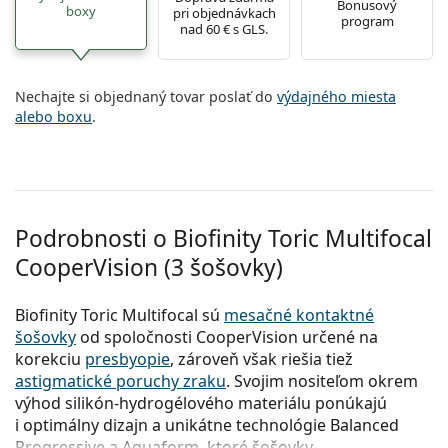
Bonusový
boxy
pri objednávkach
program
nad 60 € s GLS.
Nechajte si objednaný tovar poslať do
výdajného miesta
alebo boxu
.
Podrobnosti o Biofinity Toric Multifocal
CooperVision (3 šošovky)
Biofinity Toric Multifocal sú
mesačné kontaktné
šošovky
od spoločnosti CooperVision určené na
korekciu
presbyopie
, zároveň však riešia tiež
astigmatické poruchy zraku
. Svojim nositeľom okrem
výhod silikón-hydrogélového materiálu ponúkajú
i optimálny dizajn a unikátne technológie Balanced
Progressive a Aquaform, ktoré šošovky