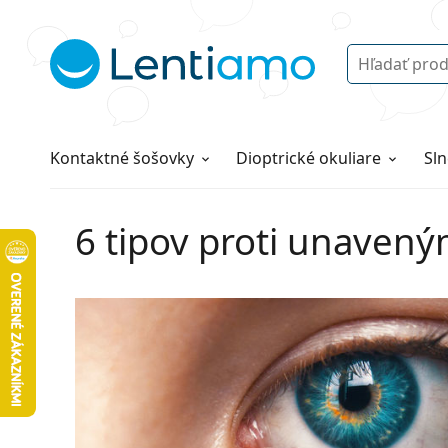
Vyhľadávanie
Prihlásenie
Navigácia webu
Roztoky
Všetko o nákupe
Kontaktné šošovky
Dioptrické okuliare
Sln
6 tipov proti unaven