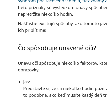
syndróm počítačového videnia, tiež známy a
tieto príznaky sú výsledkom únavy spôsobe
nepretržite niekoľko hodín.
Našťastie existujú spôsoby, ako tomuto jav
ich priblížime!
Čo spôsobuje unavené oči?
Únavu očí spôsobuje niekoľko faktorov, ktor
obrazovky.
Jas:
Predstavte si, že sa niekoľko hodín pozerá
to podobné, ako keď musíte každý deň tr