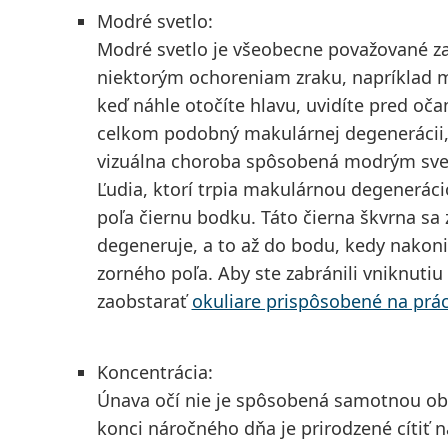
Modré svetlo:
Modré svetlo je všeobecne považované za 
niektorým ochoreniam zraku, napríklad m
keď náhle otočíte hlavu, uvidíte pred oča
celkom podobný makulárnej degenerácii,
vizuálna choroba spôsobená modrým svet
Ľudia, ktorí trpia makulárnou degenerácio
poľa čiernu bodku. Táto čierna škvrna sa 
degeneruje, a to až do bodu, kedy nakoni
zorného poľa. Aby ste zabránili vniknutiu
zaobstarať
okuliare prispôsobené na prá
Koncentrácia:
Únava očí nie je spôsobená samotnou ob
konci náročného dňa je prirodzené cítiť 