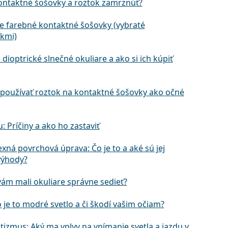
ntaktné šošovky a roztok zamrznúť?
ie farebné kontaktné šošovky (vybraté
kmi)
 dioptrické slnečné okuliare a ako si ich kúpiť
používať roztok na kontaktné šošovky ako očné
u: Príčiny a ako ho zastaviť
exná povrchová úprava: Čo je to a aké sú jej
výhody?
vám mali okuliare správne sedieť?
o je to modré svetlo a či škodí vašim očiam?
tizmus: Aký ma vplyv na vnímanie svetla a jazdu v