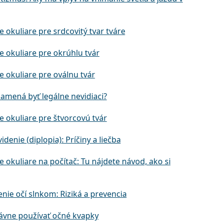
e okuliare pre srdcovitý tvar tváre
e okuliare pre okrúhlu tvár
e okuliare pre oválnu tvár
namená byť legálne nevidiaci?
e okuliare pre štvorcovú tvár
videnie (diplopia): Príčiny a liečba
e okuliare na počítač: Tu nájdete návod, ako si
nie očí slnkom: Riziká a prevencia
ávne používať očné kvapky