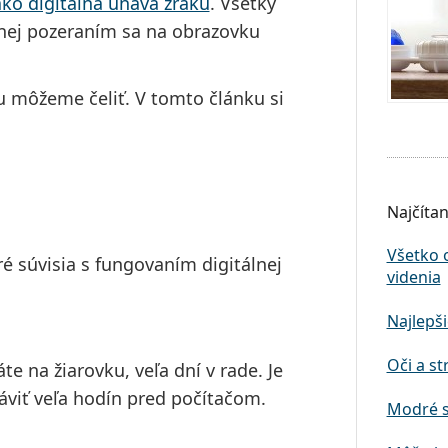
ko digitálna únava zraku
. Všetky
nej pozeraním sa na obrazovku
u môžeme čeliť. V tomto článku si
Najčítan
Všetko 
é súvisia s fungovaním digitálnej
videnia
Najlepši
Oči a st
te na žiarovku, veľa dní v rade. Je
áviť veľa hodín pred počítačom.
Modré s