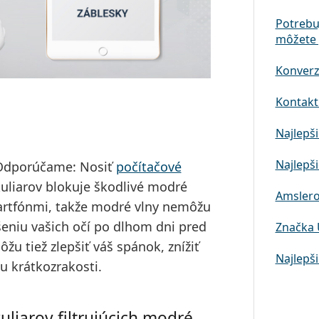
Potrebu
môžete 
Konverz
Kontaktn
Najlepši
Najlepši
 Odporúčame:
Nosiť
počítačové
okuliarov blokuje škodlivé modré
Amslero
martfónmi, takže modré vlny nemôžu
šeniu vašich očí po dlhom dni pred
Značka 
žu tiež zlepšiť váš spánok, znížiť
Najlepši
u krátkozrakosti.
liarov filtrujúcich modré