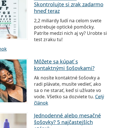
Skontrolujte si zrak zadarmo
hneď teraz
2,2 miliardy ľudí na celom svete
potrebuje optické pomôcky.
Patríte medzi nich aj vy? Urobte si
test zraku tu!
ánok
Môžete sa kúpať s
kontaktnými šošovkami?
Ak nosíte kontaktné šošovky a
radi plávate, musíte vedieť, ako
sa o ne starať, keď si užívate vo
vode. Všetko sa dozviete tu.
Celý
článok
Jednodenné alebo mesačné
šošovky? 5 najčastejších