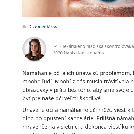
2 komentárov
Z lekárskeho hľadiska skontroloval/
2020 Napísal/a: Lentiamo
Namáhanie očí a ich únava sú problémom, k
mnoho ľudí. Mnohí z nás musia tráviť veľa 
obrazovky v práci bez toho, aby sme svoje o
byť pre naše oči veľmi škodlivé.
Unavené oči a namáhanie očí môžu viesť k b
dlho po opustení kancelárie. Prílišná námah
mravenčenia v sietnici a dokonca viesť ku 