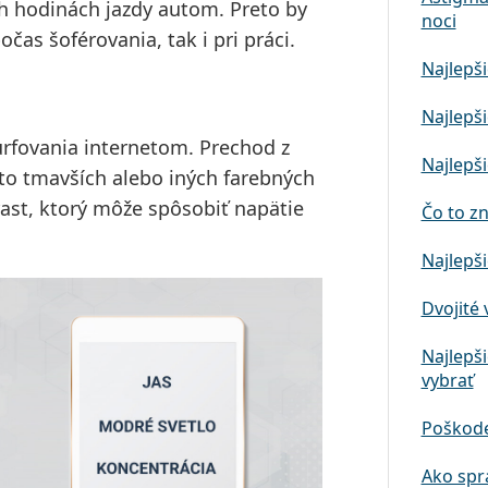
h hodinách jazdy autom. Preto by
noci
očas šoférovania, tak i pri práci.
Najlepši
Najlepši
urfovania internetom. Prechod z
Najlepši
to tmavších alebo iných farebných
ast, ktorý môže spôsobiť napätie
Čo to z
Najlepši
Dvojité 
Najlepši
vybrať
Poškode
Ako spr