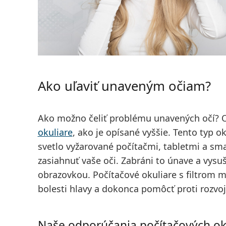
Ako uľaviť unaveným očiam?
Ako možno čeliť problému unavených očí?
okuliare
, ako je opísané vyššie. Tento typ 
svetlo vyžarované počítačmi, tabletmi a s
zasiahnuť vaše oči. Zabráni to únave a vysu
obrazovkou. Počítačové okuliare s filtrom mô
bolesti hlavy a dokonca pomôcť proti rozvoj
Naše odporúčania počítačových oku