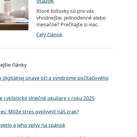
otázok
Ktoré šošovky sú pre vás
vhodnejšie, jednodenné alebo
mesačné? Prečítajte si viac.
Celý článok
ejšie články
o digitálnej únave očí a syndróme počítačového
e cyklistické slnečné okuliare v roku 2025
res: Môže stres ovplyvniť náš zrak?
vetlo a jeho vplyv na spánok