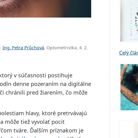
a:
Ing. Petra Průchová
, Optometristka, 4. 2.
Celý čl
torý v súčasnosti postihuje
hodín denne pozeraním na digitálne
či chránili pred žiarením, čo môže
olestiam hlavy, ktoré pretrvávajú
a môže tiež vyvolať pocit
kŕčom tváre. Ďalším príznakom je