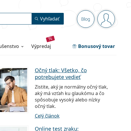
Navigačný panel
Vyhľadať
Blog
ste prihlás
lušenstvo
výpredaj
Bonusový tovar
Očný tlak: Všetko, čo
potrebujete vedieť
Zistite, aký je normálny očný tlak,
aký má vzťah ku glaukómu a čo
spôsobuje vysoký alebo nízky
očný tlak.
Celý článok
Online test zraku: