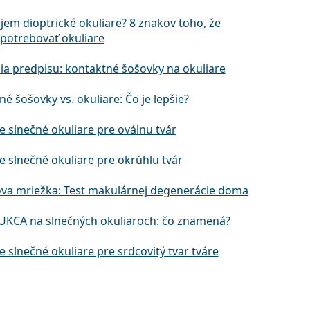
jem dioptrické okuliare? 8 znakov toho, že
potrebovať okuliare
ia predpisu: kontaktné šošovky na okuliare
é šošovky vs. okuliare: Čo je lepšie?
e slnečné okuliare pre oválnu tvár
e slnečné okuliare pre okrúhlu tvár
va mriežka: Test makulárnej degenerácie doma
UKCA na slnečných okuliaroch: čo znamená?
e slnečné okuliare pre srdcovitý tvar tváre