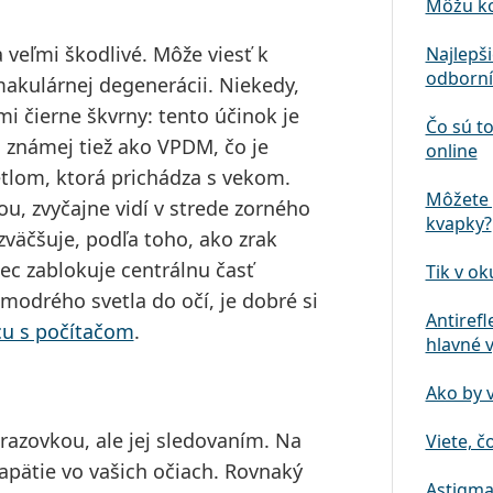
Môžu ko
veľmi škodlivé. Môže viesť k
Najlepš
odborní
akulárnej degenerácii. Niekedy,
mi čierne škvrny: tento účinok je
Čo sú to
 známej tiež ako VPDM, čo je
online
lom, ktorá prichádza s vekom.
Môžete 
u, zvyčajne vidí v strede zorného
kvapky?
zväčšuje, podľa toho, ako zrak
ec zablokuje centrálnu časť
Tik v ok
 modrého svetla do očí, je dobré si
Antirefl
cu s počítačom
.
hlavné 
Ako by 
razovkou, ale
jej sledovaním
. Na
Viete, č
napätie vo vašich očiach. Rovnaký
Astigma