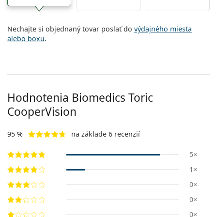
Nechajte si objednaný tovar poslať do
výdajného miesta
alebo boxu
.
Hodnotenia Biomedics Toric
CooperVision
95 %
na základe 6 recenzií
5×
1×
0×
0×
0×