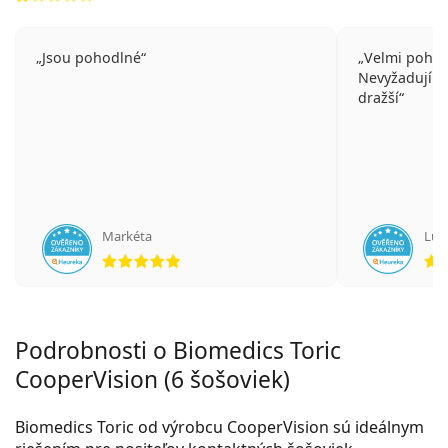
Jsou pohodlné
Velmi poho
Nevyžadují "
dražší
Markéta
Luk
hodnotenie 5 z 5
Podrobnosti o Biomedics Toric
CooperVision (6 šošoviek)
Biomedics Toric od výrobcu CooperVision sú ideálnym