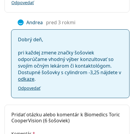
Zafarbenie pre
Áno
Odpovedať
manipuláciu:
So šošovkami sa
Nie
Andrea
pred 3 rokmi
môže spať:
Indikátor líc-
Nie
Dobrý deň,
rub:
Balenie
pri každej zmene značky šošoviek
odporúčame vhodný výber konzultovať so
Výrobca:
CooperVision
svojím očným lekárom či kontaktológom.
Šošoviek v
6
Dostupné šošovky s cylindrom -3,25 nájdete v
krabičke:
odkaze
.
Hmotnosť:
26 g
Odpovedať
Ostatné
Kategória:
Mesačné
Tórické šošovky
Pridať otázku alebo komentár k Biomedics Toric
CooperVision (6 šošoviek)
Kontaktné šošovky
Komentár
*