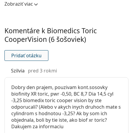
Osi:
od 10° do 180°
Zobraziť viac
Stredová
0.11 mm
hrúbka:
Modul
0.4 MPa
Komentáre k Biomedics Toric
pružnosti:
CooperVision (6 šošoviek)
Vlastnosti šošoviek
Materiál:
Ocufilcon D
Pridať otázku
Obsah vody:
55 %
Szilvia
pred 3 rokmi
Priepustnosť
28 Dk/t
pre kyslík:
Dobry den prajem, pouzivam kont.sosovky
UV filter:
Áno
biofinity XR toric, pwr -0,50, BC 8,7 Dia 14,5 cyl
Silikón-
Nie
-3,25 biomedix toric cooper vision by ste
hydrogélové:
odporucali? (Alebo v akych inych druhoch mate s
cylindrom s hodnotou -3,25? Ak by som ich
Používanie
objednala, boli by tie iste, ako biof xr toric?
Expirácia:
Najmenej 12 mesiacov
Dakujem za informaciu