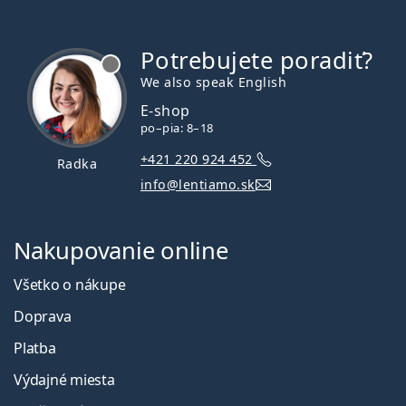
Potrebujete poradiť?
je offline
We also speak English
E-shop
po–pia: 8–18
+421 220 924 452
Radka
info@lentiamo.sk
Nakupovanie online
Všetko o nákupe
Doprava
Platba
Výdajné miesta