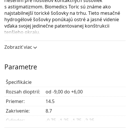
riešením pre nositeľov kontaktných šošoviek
s astigmatizmom. Biomedics Toric sú známe ako
najstabilnejší torické šošovky na trhu. Tieto mesačné
hydrogélové šošovky ponúkajú ostré a jasné videnie
vďaka svojej jedinečne patentovanej konštrukcii
tenšieho okraju.
UV filter v kontaktných šošovkách zdokonaľuje
Zobraziť viac
ochranu rohovky oka pred negatívnymi účinkami
ultrafialového žiarenia. Šošovky však nezakrývajú celé
oko ani očné okolie, preto je ideálnou ochranou pred
Parametre
škodlivým UV žiarením kombinácia kontaktných
šošoviek s UV filtrom a
slnečných okuliarov
.
Špecifikácie
Najčastejšie sa predáva s roztokom
Solunate Multi-
Purpose 400 ml s puzdrom
.
Rozsah dioptrií:
od -9,00 do +6,00
Ide o zdravotnícku pomôcku. Pred použitím si
Priemer:
14.5
prečítajte pokyny.
Zakrivenie:
8.7
Cylinder:
-0.75, -1.25, -1.75, -2.25