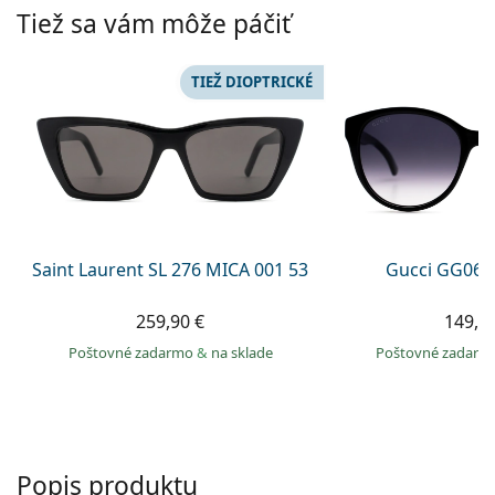
Persol
Tiež sa vám môže páčiť
Prada
TIEŽ DIOPTRICKÉ
Všetky značky
Saint Laurent SL 276 MICA 001 53
Gucci GG063
259,90 €
149,9
Poštovné zadarmo
&
na sklade
Poštovné zadar
Popis produktu