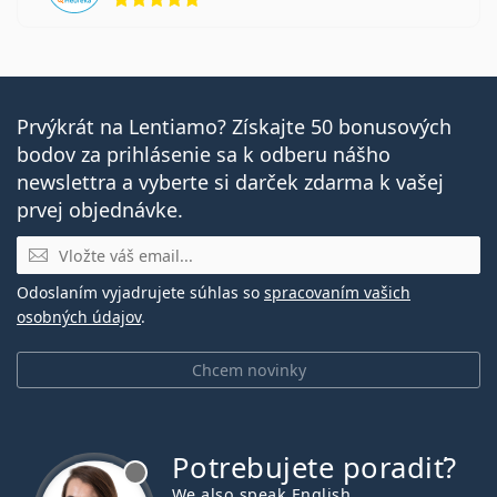
Prvýkrát na Lentiamo? Získajte 50 bonusových
bodov za prihlásenie sa k odberu nášho
newslettra a vyberte si darček zdarma k vašej
prvej objednávke.
E-mail
Odoslaním vyjadrujete súhlas so
spracovaním vašich
osobných údajov
.
Chcem novinky
Potrebujete poradiť?
je offline
We also speak English