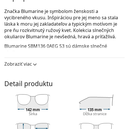
Značka Blumarine je symbolom ženskosti a
vycibreného vkusu. Inšpiráciou pre jej meno sa stala
láska k moru jej zakladateľov a typickým motívom je
pre ňu rozkvitnutý ružový kvet. Kolekcia slnečných
okuliarov Blumarine je nevšedná, hravá a príťažlivá.
Blumarine SBM136 0AEG 53
sú dámske slnečné
okuliare.
Rám okuliarov
Zobraziť viac
Zlatá farba rámov skvele ladí s teplým odtieňom
pleti a s tmavohnedými vlasmi.
Detail produktu
Rámy slnečných okuliarov Cat Eye
sú ideálnou
voľbou, ak máte srdcový, oválny alebo
kosoštvorcový typ tváre.
Rám slnečných okuliarov je vyrobený z kombinácie
kovu a plastu, ktorý poskytuje vysokú odolnosť a
142 mm
135 mm
Šírka
Dĺžka stranice
stabilitu.
Nastaviteľné nosové sedielka umožňujú jemne
meniť polohu a prispôsobenie okuliarov, aby sa