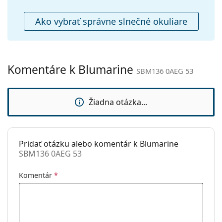
Čistiaca
Áno
handrička:
Ako vybrať správne slnečné okuliare
Ostatné
Typ:
Dámske
Kategória:
Slnečné okuliare
Komentáre k Blumarine
SBM136 0AEG 53
Značka:
Blumarine
Použitie:
Móda
Žiadna otázka...
Kód:
SBM136 0AEG 53
Pridať otázku alebo komentár k Blumarine
SBM136 0AEG 53
Komentár
*