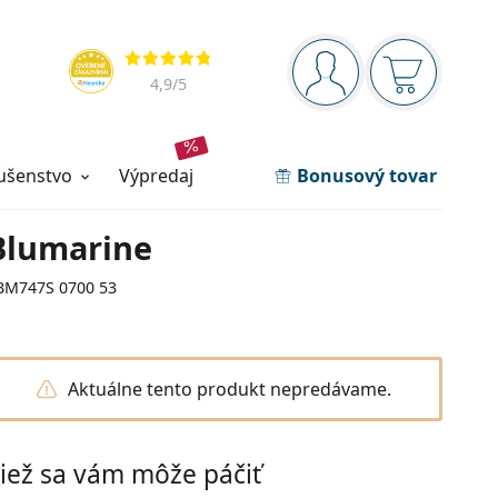
Navigačný panel
Hodnotenia
ste prihlásení
Nákupný ko
4,9
/5
lušenstvo
výpredaj
Bonusový tovar
Blumarine
BM747S 0700 53
Aktuálne tento produkt nepredávame.
iež sa vám môže páčiť