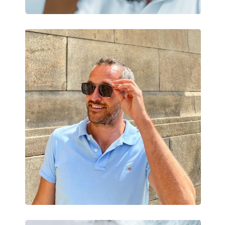
Puzdro:
Áno
Čistiaca handrička:
Áno
Ostatné
Typ:
Dámske
Kategória:
Slnečné okuliare
Značka:
Blumarine
Použitie:
Móda
Kód:
SBM747S 0700 53