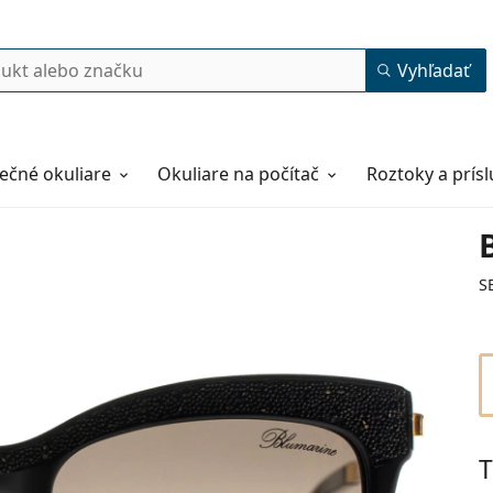
Vyhľadať
ečné okuliare
Okuliare na počítač
Roztoky a prís
S
T
53
18
135
135 mm