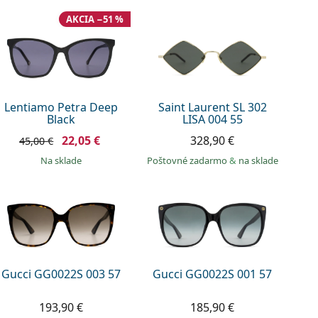
AKCIA −51 %
Lentiamo Petra Deep
Saint Laurent SL 302
Black
LISA 004 55
22,05 €
328,90 €
45,00 €
na sklade
Poštovné zadarmo
&
na sklade
Gucci GG0022S 003 57
Gucci GG0022S 001 57
193,90 €
185,90 €