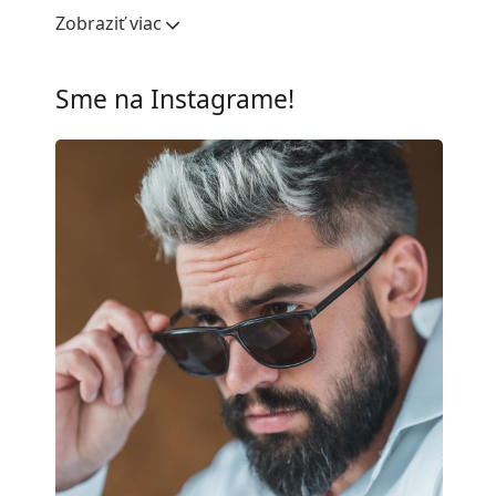
Šírka očnice:
53 mm
Zobraziť viac
Materiál skiel:
Plast
UV filter 400:
Áno
Sme na Instagrame!
Rám
Tvar rámu:
Štvorcové
Farba rámov:
Čierna
Materiál rámov:
Kov/Plast
Veľkosť:
M
Šírka:
130 mm
Dĺžka stranice:
135 mm
Šírka mostíka:
18 mm
Hmotnosť:
100 g
Nastaviteľné sedielka:
Nie
Príslušenstvo