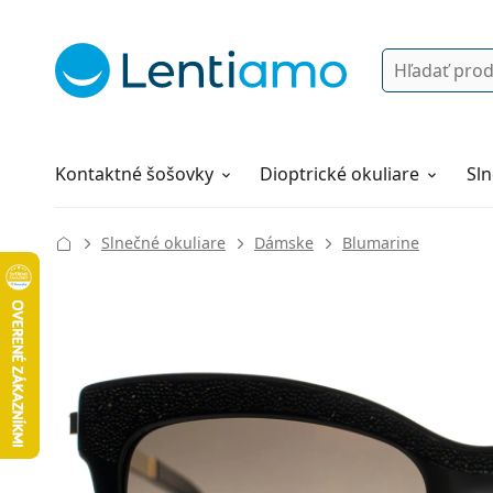
Vyhľadávanie
Prihlásenie
Navigácia webu
Roztoky
Všetko o nákupe
Kontaktné šošovky
Dioptrické okuliare
Sln
Slnečné okuliare
Dámske
Blumarine
130 mm