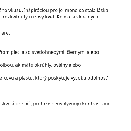
o vkusu. Inšpiráciou pre jej meno sa stala láska
 rozkvitnutý ružový kvet. Kolekcia slnečných
iare.
ňom pleti a so svetlohnedými, čiernymi alebo
oľbou, ak máte okrúhly, oválny alebo
 kovu a plastu, ktorý poskytuje vysokú odolnosť
ú skvelá pre oči, pretože neovplyvňujú kontrast ani
rých zafarbenie sa smerom dole plynule mení z
časti umožňuje filtrovanie ostrého slnečného jasu
nú viditeľnosť. Táto úprava šošoviek poskytuje