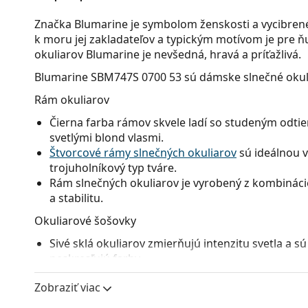
Značka Blumarine je symbolom ženskosti a vycibrenéh
k moru jej zakladateľov a typickým motívom je pre ňu
okuliarov Blumarine je nevšedná, hravá a príťažlivá.
Blumarine SBM747S 0700 53
sú dámske slnečné okul
Rám okuliarov
Čierna farba rámov skvele ladí so studeným odtie
svetlými blond vlasmi.
Štvorcové rámy slnečných okuliarov
sú ideálnou v
trojuholníkový typ tváre.
Rám slnečných okuliarov je vyrobený z kombinácie
a stabilitu.
Okuliarové šošovky
Sivé sklá okuliarov zmierňujú intenzitu svetla a s
neskresľujú farby.
Okuliare disponujú
gradientnými šošovkami
, kto
Zobraziť viac
tmavého na svetlejšie. Najtmavší odtieň v hornej 
a svetlejší odtieň v dolnej časti zaisťuje dostatoč