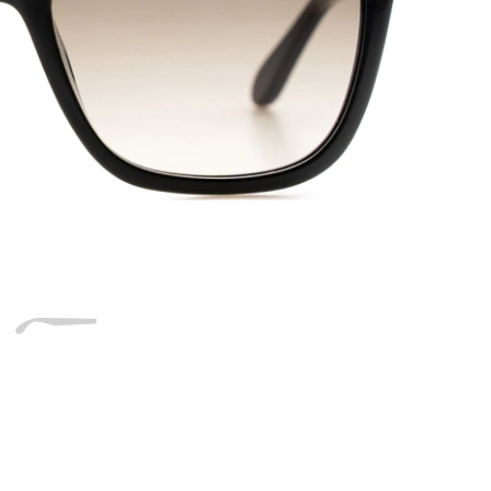
Dĺžka stranice
a
Šírka
Dĺžka
e
mostíka
stranice
18 mm
Šírka mostíka