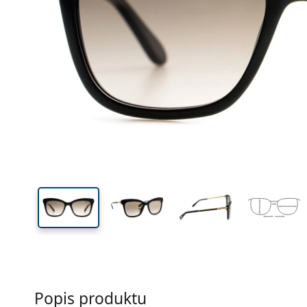
Šírka
Šírk
očnic
40 mm
53 mm
Výška očnice
Šírka očnice
Popis produktu