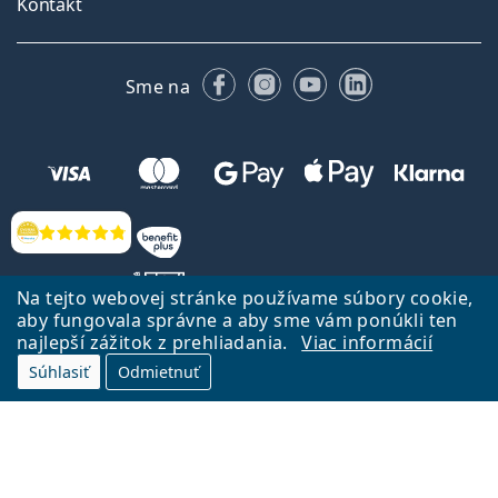
Kontakt
Facebooku
Instagrame
YouTube
LinkedIn
Sme na
Hodnotenia
Na tejto webovej stránke používame súbory cookie,
aby fungovala správne a aby sme vám ponúkli ten
najlepší zážitok z prehliadania.
Viac informácií
Späť na Úvodnu stránku
Prejsť hore
Súhlasiť
Odmietnuť
Lentiamo.sk vlastní a prevádzkuje spoločnosť Lentiamo s.r.o., Česká
republika
Sme tu pre Vás už 18 rokov.