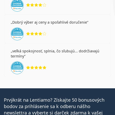
hodnotenie 4 z 5
Dobrý výber aj ceny a spoľahlivé doručenie
hodnotenie 4 z 5
veľká spokojnosť, splnia, čo sľubujú... dodržiavajú
termíny
hodnotenie 5 z 5
Prvýkrát na Lentiamo? Získajte 50 bonusových
bodov za prihlásenie sa k odberu nášho
newslettra a vyberte si darček zdarma k vašej