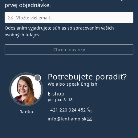
prvej objednávke.
E-mail
Odoslaním vyjadrujete súhlas so
spracovaním vašich
osobných údajov
.
Chcem novinky
Potrebujete poradiť?
je offline
We also speak English
E-shop
po–pia: 8–18
+421 220 924 452
Radka
info@lentiamo.sk