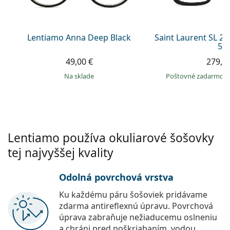
Persol
Prada
Lentiamo Anna Deep Black
Saint Laurent SL 2
53
Všetky značky
49,00 €
279,9
na sklade
Poštovné zadarmo
Lentiamo používa okuliarové šošovky
tej najvyššej kvality
Odolná povrchová vrstva
Ku každému páru šošoviek pridávame
zdarma antireflexnú úpravu. Povrchová
úprava zabraňuje nežiaducemu oslneniu
a chráni pred poškriabaním, vodou,