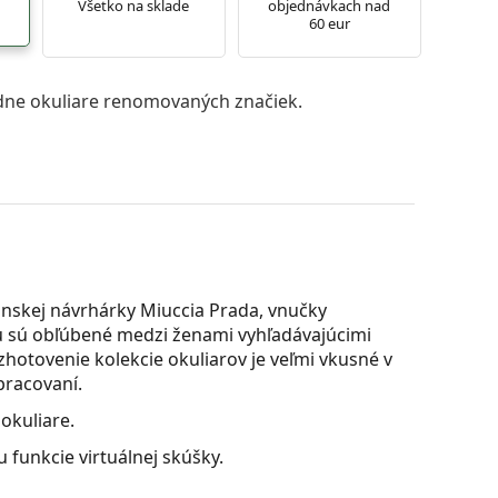
Všetko na sklade
objednávkach nad
60 eur
ne okuliare renomovaných značiek.
anskej návrhárky Miuccia Prada, vnučky
 sú obľúbené medzi ženami vyhľadávajúcimi
é zhotovenie kolekcie okuliarov je veľmi vkusné v
racovaní.
okuliare.
 funkcie virtuálnej skúšky.