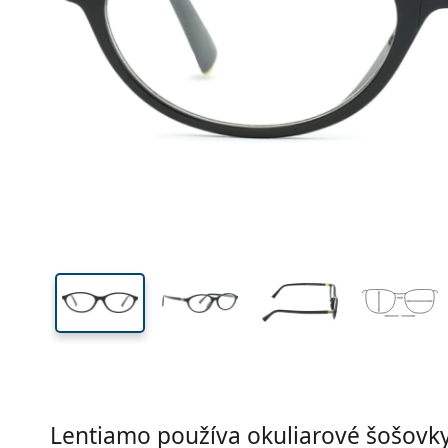
Šírka
Šírk
očnic
34 mm
54 mm
Výška očnice
Šírka očnice
Lentiamo používa okuliarové šošovky 