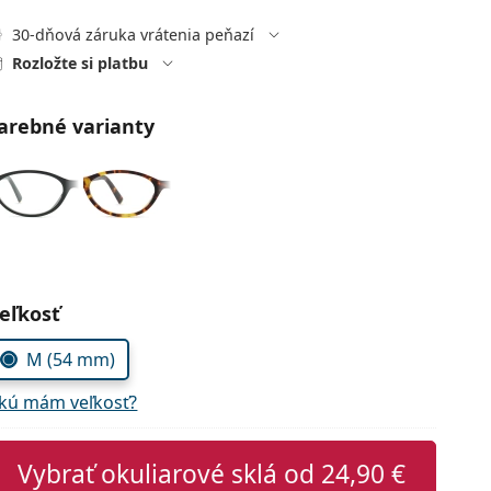
30-dňová záruka vrátenia peňazí
Rozložte si platbu
arebné varianty
voľte parametre
eľkosť
M (54 mm)
kú mám veľkosť?
Vybrať okuliarové sklá od
24,90 €