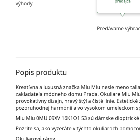
predajca
výhody.
Predávame výhrad
Popis produktu
Kreatívna a luxusná značka Miu Miu nesie meno tali
zakladateľa módneho domu Prada. Okuliare Miu Miu
provokatívny dizajn, hravý štýl a čisté línie. Estetick
pozoruhodnej harmónii a vo vysokom umeleckom sp
Miu Miu 0MU 09XV 16K1O1 53
sú dámske dioptrické 
Pozrite sa, ako vyzeráte v týchto okuliaroch pomocou
Okuliarové rámy