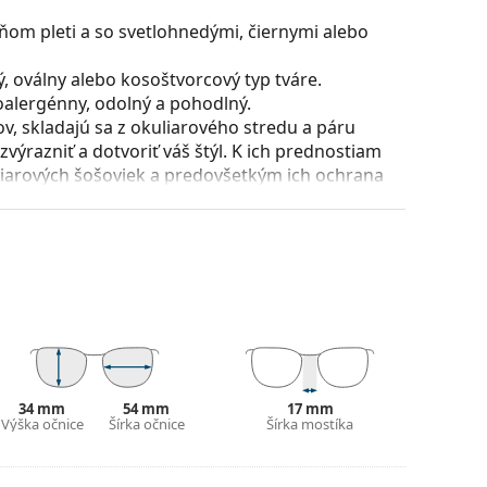
ňom pleti a so svetlohnedými, čiernymi alebo
, oválny alebo kosoštvorcový typ tváre.
poalergénny, odolný a pohodlný.
, skladajú sa z okuliarového stredu a páru
razniť a dotvoriť váš štýl. K ich prednostiam
uliarových šošoviek a predovšetkým ich ochrana
všetky typy okuliarových šošoviek, vrátane tých
puzdra a jeho vyhotovenie sa môžu líšiť.
 čistenie a starostlivosť o okuliare. Niektoré
lné vrecko.
ajte pokyny.
34 mm
54 mm
17 mm
Výška očnice
Šírka očnice
Šírka mostíka