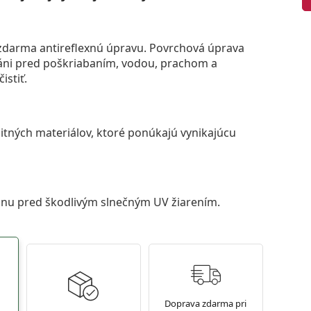
darma antireflexnú úpravu. Povrchová úprava
áni pred poškriabaním, vodou, prachom a
istiť.
itných materiálov, ktoré ponúkajú vynikajúcu
anu pred škodlivým slnečným UV žiarením.
Doprava zdarma pri