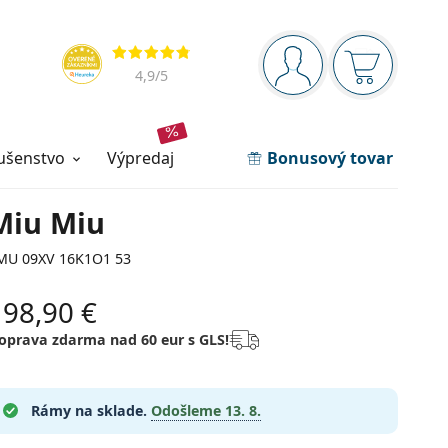
Navigačný panel
Hodnotenia
ste prihlásení
Nákupný ko
4,9
/5
lušenstvo
výpredaj
Bonusový tovar
Miu Miu
MU 09XV 16K1O1 53
198,90 €
oprava zdarma nad 60 eur s GLS!
Rámy na sklade.
Odošleme
13. 8.