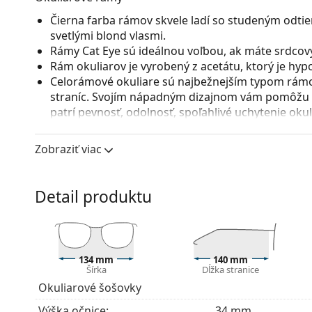
Čierna farba rámov skvele ladí so studeným odtie
svetlými blond vlasmi.
Rámy Cat Eye sú ideálnou voľbou, ak máte srdcový
Rám okuliarov je vyrobený z acetátu, ktorý je hy
Celorámové okuliare sú najbežnejším typom rámov
straníc. Svojím nápadným dizajnom vám pomôžu zvý
patrí pevnosť, odolnosť, spoľahlivé uchytenie ok
pred poškodením. Tento druh rámu je vhodný pre 
s vyššou optickou mohutnosťou.
Zobraziť viac
Príslušenstvo
Okuliare dodávame s originálnym puzdrom. Farba 
Detail produktu
Handrička, ktorá je súčasťou balenia, je ideálna na
modely môžu namiesto handričky obsahovať texti
Ide o zdravotnícku pomôcku. Pred použitím si prečít
134 mm
140 mm
Šírka
Dĺžka stranice
Okuliarové šošovky
Výška očnice:
34 mm