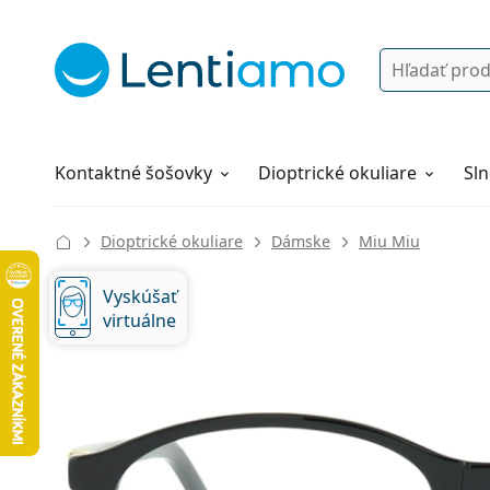
Vyhľadávanie
Prihlásenie
Navigácia webu
Roztoky
Všetko o nákupe
Kontaktné šošovky
Dioptrické okuliare
Sln
Dioptrické okuliare
Dámske
Miu Miu
Vyskúšať
virtuálne
134 mm