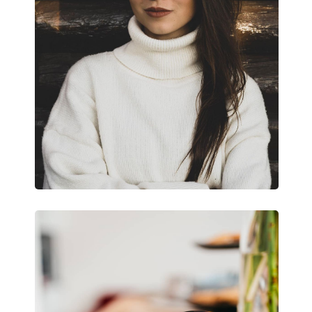
Slnečný klip:
Nie
Príslušenstvo
Puzdro:
Áno
Čistiaca handrička:
Áno
Ostatné
Typ:
Dámske
Kategória:
Dioptrické okuliar
Značka:
Miu Miu
Kód:
0MU 09XV 16K1O1