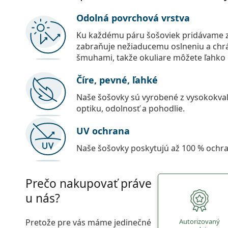
Odolná povrchová vrstva
Ku každému páru šošoviek pridávame z
zabraňuje nežiaducemu oslneniu a chr
šmuhami, takže okuliare môžete ľahko č
Číre, pevné, ľahké
Naše šošovky sú vyrobené z vysokokval
optiku, odolnosť a pohodlie.
UV ochrana
Naše šošovky poskytujú až 100 % ochr
Prečo nakupovať práve
u nás?
Pretože pre vás máme jedinečné
Autorizovaný