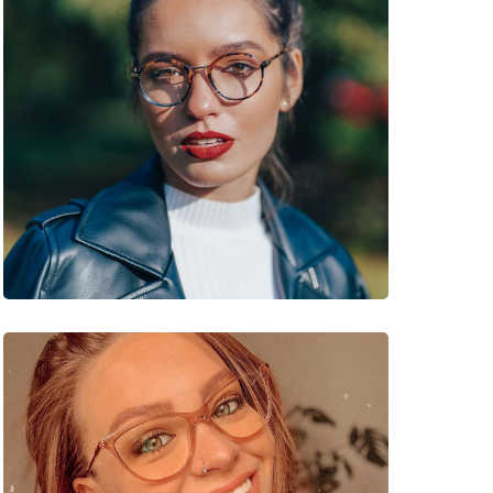
e
 53