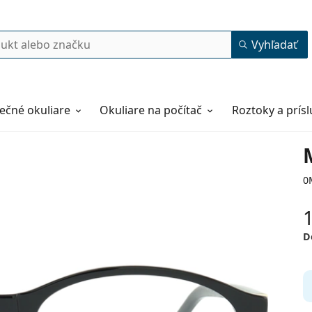
Vyhľadať
ečné okuliare
Okuliare na počítač
Roztoky a prís
0
D
54
17
140
140 mm