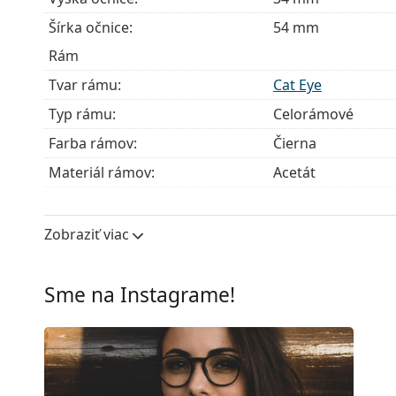
Šírka očnice:
54 mm
Rám
Tvar rámu:
Cat Eye
Typ rámu:
Celorámové
Farba rámov:
Čierna
Materiál rámov:
Acetát
Veľkosť:
M
Šírka:
134 mm
Zobraziť viac
Dĺžka stranice:
140 mm
Šírka mostíka:
17 mm
Sme na Instagrame!
Hmotnosť:
240 g
Nastaviteľné sedielka:
Nie
Flexi pánt:
Nie