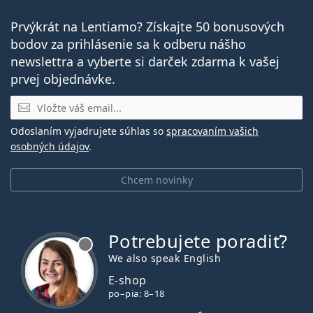
Prvýkrát na Lentiamo? Získajte 50 bonusových
bodov za prihlásenie sa k odberu nášho
newslettra a vyberte si darček zdarma k vašej
prvej objednávke.
E-mail
Odoslaním vyjadrujete súhlas so
spracovaním vašich
osobných údajov
.
Chcem novinky
Potrebujete poradiť?
je offline
We also speak English
E-shop
po–pia: 8–18