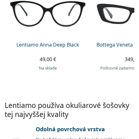
Persol
Prada
Všetky značky
Lentiamo Anna Deep Black
Bottega Veneta B
49,00 €
349,9
na sklade
Poštovné zadarmo
Lentiamo používa okuliarové šošovky
tej najvyššej kvality
Odolná povrchová vrstva