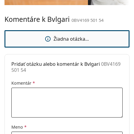
prečítajte pokyny.
Hmotnosť:
40 g
Komentáre k Bvlgari
Nastaviteľné
Nie
0BV4169 501 54
sedielka:
Príslušenstvo
Žiadna otázka...
Puzdro:
Áno
Čistiaca
Áno
handrička:
Pridať otázku alebo komentár k Bvlgari
0BV4169
501 54
Ostatné
Typ:
Dámske
Komentár
*
Kategória:
Dioptrické okuliare
Značka:
Bvlgari
Kód:
0BV4169 501 54
Meno
*