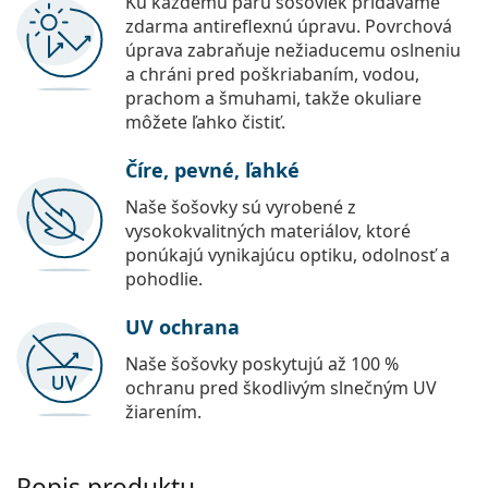
Ku každému páru šošoviek pridávame
zdarma antireflexnú úpravu. Povrchová
úprava zabraňuje nežiaducemu oslneniu
a chráni pred poškriabaním, vodou,
prachom a šmuhami, takže okuliare
môžete ľahko čistiť.
Číre, pevné, ľahké
Naše šošovky sú vyrobené z
vysokokvalitných materiálov, ktoré
ponúkajú vynikajúcu optiku, odolnosť a
pohodlie.
UV ochrana
Naše šošovky poskytujú až 100 %
ochranu pred škodlivým slnečným UV
žiarením.
Popis produktu