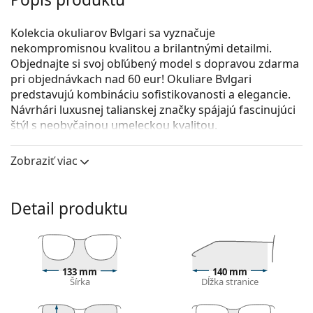
Kolekcia okuliarov Bvlgari sa vyznačuje
nekompromisnou kvalitou a brilantnými detailmi.
Objednajte si svoj obľúbený model s dopravou zdarma
pri objednávkach nad 60 eur! Okuliare Bvlgari
predstavujú kombináciu sofistikovanosti a elegancie.
Návrhári luxusnej talianskej značky spájajú fascinujúci
štýl s neobyčajnou umeleckou kvalitou.
Bvlgari 0BV4169 501 54
sú dámske dioptrické okuliare.
Zobraziť viac
Pozrite sa, ako vyzeráte v týchto okuliaroch pomocou
funkcie virtuálnej skúšky.
Detail produktu
Okuliarové rámy
Čierna farba rámov skvele ladí so studeným
odtieňom pleti a so svetlohnedými, čiernymi alebo
svetlými blond vlasmi.
133 mm
140 mm
Obdĺžnikové rámy sú ideálnou voľbou, ak máte
Šírka
Dĺžka stranice
oválny alebo okrúhly typ tváre.
Rám okuliarov je vyrobený z veľmi kvalitného plastu,