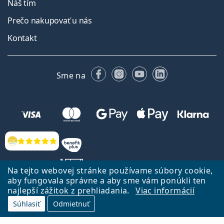
Náš tím
Prečo nakupovať u nás
Kontakt
Facebooku
Instagrame
YouTube
LinkedIn
Sme na
Hodnotenia
Na tejto webovej stránke používame súbory cookie,
aby fungovala správne a aby sme vám ponúkli ten
najlepší zážitok z prehliadania.
Viac informácií
Späť na Úvodnu stránku
Prejsť hore
Súhlasiť
Odmietnuť
Lentiamo.sk vlastní a prevádzkuje spoločnosť Lentiamo s.r.o., Česká