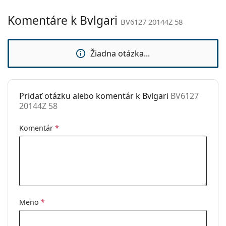
Kategória:
Slnečné okuliare
Komentáre k Bvlgari
BV6127 20144Z 58
Značka:
Bvlgari
Použitie:
Móda
Žiadna otázka...
Kód:
BV6127 20144Z 58
Pridať otázku alebo komentár k Bvlgari
BV6127
20144Z 58
Komentár
*
Meno
*