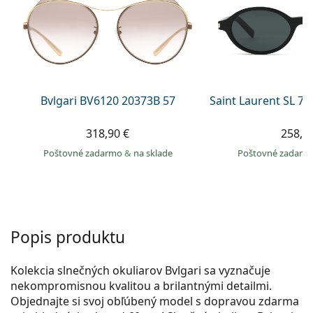
Persol
Prada
Všetky značky
Bvlgari BV6120 20373B 57
Saint Laurent SL 7
318,90 €
258,9
Poštovné zadarmo
&
na sklade
Poštovné zadar
Popis produktu
Kolekcia slnečných okuliarov Bvlgari sa vyznačuje
nekompromisnou kvalitou a brilantnými detailmi.
Objednajte si svoj obľúbený model s dopravou zdarma