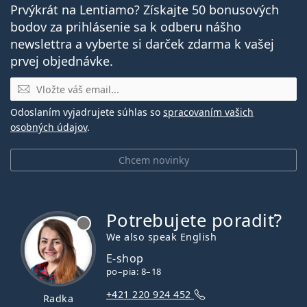
Prvýkrát na Lentiamo? Získajte 50 bonusových
bodov za prihlásenie sa k odberu nášho
newslettra a vyberte si darček zdarma k vašej
prvej objednávke.
E-mail
Odoslaním vyjadrujete súhlas so
spracovaním vašich
osobných údajov
.
Chcem novinky
Potrebujete poradiť?
je offline
We also speak English
E-shop
po–pia: 8–18
+421 220 924 452
Radka