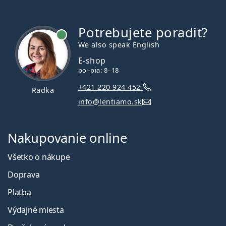
Potrebujete poradiť?
je online
We also speak English
E-shop
po–pia: 8–18
+421 220 924 452
Radka
info@lentiamo.sk
Nakupovanie online
Všetko o nákupe
Doprava
Platba
Výdajné miesta