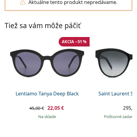
Gucci
Aktuálne tento produkt nepredávame.
Všetky roztoky
je onli
Všetky značky
Persol
Tiež sa vám môže páčiť
Prada
Všetky značky
AKCIA −51 %
Lentiamo Tanya Deep Black
Saint Laurent S
22,05 €
295,9
45,00 €
na sklade
Poštovné zadar