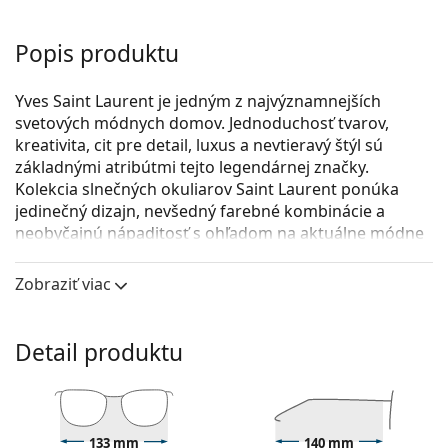
Popis produktu
Yves Saint Laurent je jedným z najvýznamnejších
svetových módnych domov. Jednoduchosť tvarov,
kreativita, cit pre detail, luxus a nevtieravý štýl sú
základnými atribútmi tejto legendárnej značky.
Kolekcia slnečných okuliarov Saint Laurent ponúka
jedinečný dizajn, nevšedný farebné kombinácie a
neobyčajnú nápaditosť s ohľadom na aktuálne módne
trendy.
Zobraziť viac
Saint Laurent SL 751 JEANNE 002 50
sú dámske slnečné
okuliare.
Pozrite sa, ako vyzeráte v týchto slnečných okuliaroch
Detail produktu
pomocou funkcie virtuálnej skúšky.
Rám okuliarov
Hnedá farba rámov skvele ladí s teplým odtieňom
133 mm
140 mm