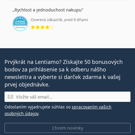
Rychlost a jednoduchost nakupu
Overený zákazník, pred 8 dňami
hodnotenie 4 z 5
Prvýkrát na Lentiamo? Získajte 50 bonusových
bodov za prihlásenie sa k odberu nášho
newslettra a vyberte si darček zdarma k vašej
prvej objednávke.
E-mail
Odoslaním vyjadrujete súhlas so
spracovaním vašich
osobných údajov
.
Chcem novinky