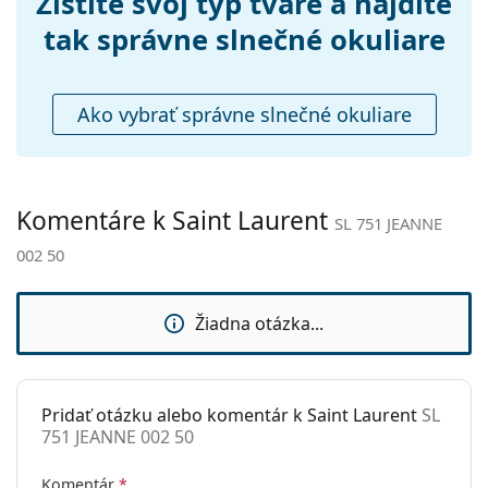
Zistite svoj typ tváre a nájdite
Príslušenstvo
tak správne slnečné okuliare
Puzdro:
Áno
Čistiaca
Áno
Ako vybrať správne slnečné okuliare
handrička:
Ostatné
Typ:
Dámske
Komentáre k Saint Laurent
SL 751 JEANNE
Kategória:
Slnečné okuliare
002 50
Značka:
Saint Laurent
Použitie:
Móda
Žiadna otázka...
Kód:
SL 751 JEANNE 002 50
Pridať otázku alebo komentár k Saint Laurent
SL
751 JEANNE 002 50
Komentár
*