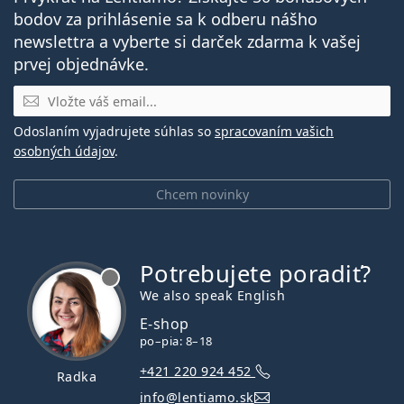
bodov za prihlásenie sa k odberu nášho
newslettra a vyberte si darček zdarma k vašej
prvej objednávke.
E-mail
Odoslaním vyjadrujete súhlas so
spracovaním vašich
osobných údajov
.
Chcem novinky
Potrebujete poradiť?
je offline
We also speak English
E-shop
po–pia: 8–18
+421 220 924 452
Radka
info@lentiamo.sk