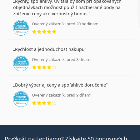
Rýchly, spoľahlivý. Uvítala by som pri opakovaných
objednávkach možnosť použiť nazbierané body na
zníženie ceny ako vernostný bonus.
Overený zákazník, pred 20 hodinami
hodnotenie 5 z 5
Rychlost a jednoduchost nakupu
Overený zákazník, pred 8 dňami
hodnotenie 4 z 5
Dobrý výber aj ceny a spoľahlivé doručenie
Overený zákazník, pred 9 dňami
hodnotenie 4 z 5
Prvýkrát na Lentiamo? Získajte 50 bonusových