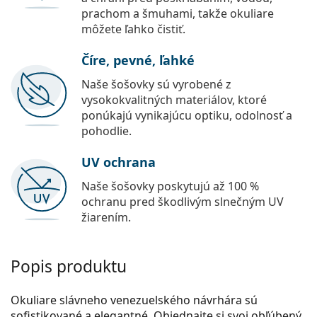
prachom a šmuhami, takže okuliare
môžete ľahko čistiť.
Číre, pevné, ľahké
Naše šošovky sú vyrobené z
vysokokvalitných materiálov, ktoré
ponúkajú vynikajúcu optiku, odolnosť a
pohodlie.
UV ochrana
Naše šošovky poskytujú až 100 %
ochranu pred škodlivým slnečným UV
žiarením.
Popis produktu
Okuliare slávneho venezuelského návrhára sú
sofistikované a elegantné. Objednajte si svoj obľúbený