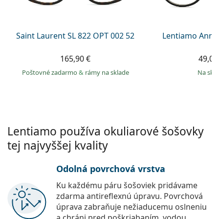
Persol
Prada
Saint Laurent SL 822 OPT 002 52
Lentiamo Anna
Všetky značky
165,90 €
49,00
Poštovné zadarmo
&
rámy na sklade
na skl
Lentiamo používa okuliarové šošovky
tej najvyššej kvality
Odolná povrchová vrstva
Ku každému páru šošoviek pridávame
zdarma antireflexnú úpravu. Povrchová
úprava zabraňuje nežiaducemu oslneniu
a chráni pred poškriabaním, vodou,