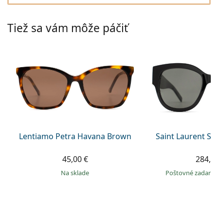
Gucci
Všetky roztoky
je onli
Všetky značky
Persol
Tiež sa vám môže páčiť
Prada
Všetky značky
Lentiamo Petra Havana Brown
Saint Laurent SL
45,00 €
284,9
na sklade
Poštovné zadar