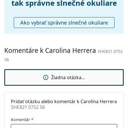
Puzdro:
Áno
tak správne slnečné okuliare
Čistiaca
Áno
handrička:
Ako vybrať správne slnečné okuliare
Ostatné
Typ:
Dámske
Kategória:
Slnečné okuliare
Komentáre k Carolina Herrera
SHE821 0752
Značka:
Carolina Herrera
56
Použitie:
Móda
Kód:
SHE821 0752 56
Žiadna otázka...
Pridať otázku alebo komentár k Carolina Herrera
SHE821 0752 56
Komentár
*