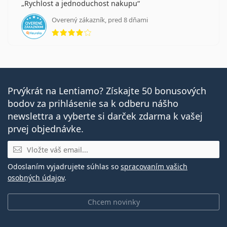
Rychlost a jednoduchost nakupu
Overený zákazník, pred 8 dňami
hodnotenie 4 z 5
Prvýkrát na Lentiamo? Získajte 50 bonusových
bodov za prihlásenie sa k odberu nášho
newslettra a vyberte si darček zdarma k vašej
prvej objednávke.
E-mail
Odoslaním vyjadrujete súhlas so
spracovaním vašich
osobných údajov
.
Chcem novinky