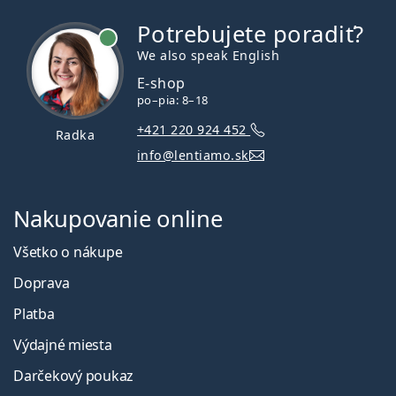
Potrebujete poradiť?
je online
We also speak English
E-shop
po–pia: 8–18
+421 220 924 452
Radka
info@lentiamo.sk
Nakupovanie online
Všetko o nákupe
Doprava
Platba
Výdajné miesta
Darčekový poukaz