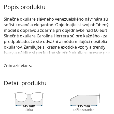
Popis produktu
Slnečné okuliare slávneho venezuelského návrhára sú
sofistikované a elegantné. Objednajte si svoj obľúbený
model s dopravou zdarma pri objednávke nad 60 eur!
Slnečné okuliare Carolina Herrera sú pre každého - za
predpokladu, že ste odvážni a módu milujúci nositelia
okuliarov. Zamilujte si krásne exotické vzory a trendy
tvary a nájdite si perfektný slnečné okuliare presne pre
vás.
Zobraziť viac
Carolina Herrera SHE821 0752 56
sú dámske slnečné
okuliare.
Rám okuliarov
Detail produktu
Hnedá farba rámov skvele ladí s teplým odtieňom
pleti a so svetlohnedými, čiernymi alebo tmavými
blond vlasmi.
Štvorcové rámy slnečných okuliarov
sú ideálnou
145 mm
135 mm
Šírka
Dĺžka stranice
voľbou, ak máte okrúhly, oválny alebo