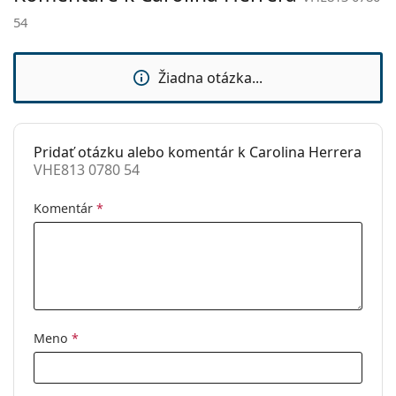
sedielka:
54
Príslušenstvo
Puzdro:
Áno
Žiadna otázka...
Čistiaca
Áno
handrička:
Ostatné
Pridať otázku alebo komentár k Carolina Herrera
VHE813 0780 54
Typ:
Dámske
Kategória:
Dioptrické okuliare
Komentár
*
Značka:
Carolina Herrera
Kód:
VHE813 0780 54
Meno
*