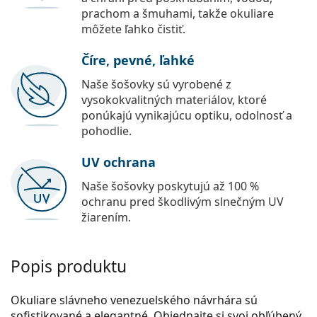
prachom a šmuhami, takže okuliare
môžete ľahko čistiť.
Číre, pevné, ľahké
Naše šošovky sú vyrobené z
vysokokvalitných materiálov, ktoré
ponúkajú vynikajúcu optiku, odolnosť a
pohodlie.
UV ochrana
Naše šošovky poskytujú až 100 %
ochranu pred škodlivým slnečným UV
žiarením.
Popis produktu
Okuliare slávneho venezuelského návrhára sú
sofistikované a elegantné. Objednajte si svoj obľúbený