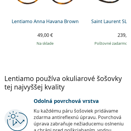
Persol
Prada
Lentiamo Anna Havana Brown
Saint Laurent SL 
Všetky značky
49,00 €
239,9
na sklade
Poštovné zadarmo
Lentiamo používa okuliarové šošovky
tej najvyššej kvality
Odolná povrchová vrstva
Ku každému páru šošoviek pridávame
zdarma antireflexnú úpravu. Povrchová
úprava zabraňuje nežiaducemu oslneniu
a chráni pred poškriabaním, vodou,