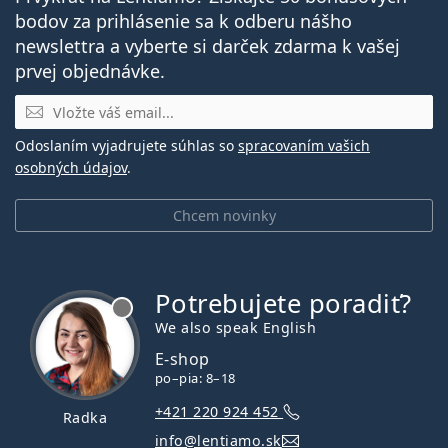
bodov za prihlásenie sa k odberu nášho
newslettra a vyberte si darček zdarma k vašej
prvej objednávke.
E-mail
Odoslaním vyjadrujete súhlas so
spracovaním vašich
osobných údajov
.
Chcem novinky
Potrebujete poradiť?
je offline
We also speak English
E-shop
po–pia: 8–18
+421 220 924 452
Radka
info@lentiamo.sk