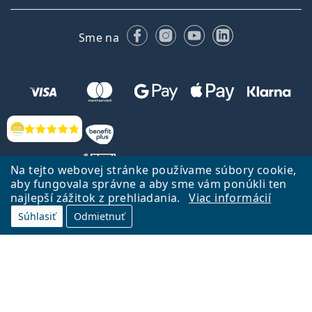
Facebooku
Instagrame
YouTube
LinkedIn
Sme na
Hodnotenia
Na tejto webovej stránke používame súbory cookie,
aby fungovala správne a aby sme vám ponúkli ten
najlepší zážitok z prehliadania.
Viac informácií
Späť na Úvodnu stránku
Prejsť hore
Súhlasiť
Odmietnuť
Lentiamo.sk vlastní a prevádzkuje spoločnosť Lentiamo s.r.o., Česká
republika
Sme tu pre Vás už 18 rokov.