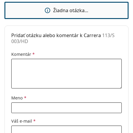
Použitie:
Móda
Žiadna otázka...
Kód:
113/S 003/HD
Pridať otázku alebo komentár k Carrera
113/S
003/HD
Komentár
*
Meno
*
Váš e-mail
*