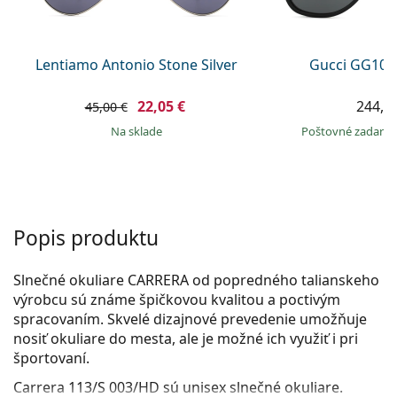
Persol
Prada
Lentiamo Antonio Stone Silver
Gucci GG104
Všetky značky
22,05 €
244,9
45,00 €
na sklade
Poštovné zadar
Popis produktu
Slnečné okuliare CARRERA od popredného talianskeho
výrobcu sú známe špičkovou kvalitou a poctivým
spracovaním. Skvelé dizajnové prevedenie umožňuje
nosiť okuliare do mesta, ale je možné ich využiť i pri
športovaní.
Carrera 113/S 003/HD
sú unisex slnečné okuliare.