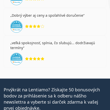
Dobrý výber aj ceny a spoľahlivé doručenie
hodnotenie 4 z 5
veľká spokojnosť, splnia, čo sľubujú... dodržiavajú
termíny
hodnotenie 5 z 5
Prvýkrát na Lentiamo? Získajte 50 bonusových
bodov za prihlásenie sa k odberu nášho
newslettra a vyberte si darček zdarma k vašej
prvej objednávke.