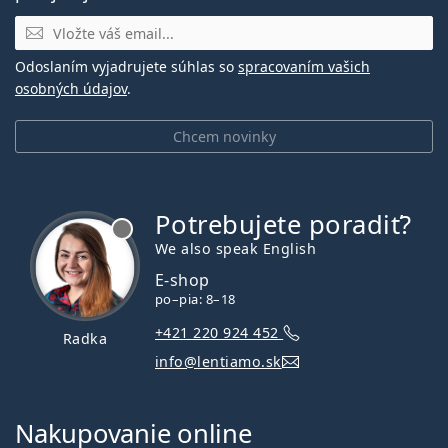
E-mail
Odoslaním vyjadrujete súhlas so
spracovaním vašich
osobných údajov
.
Chcem novinky
Potrebujete poradiť?
je offline
We also speak English
E-shop
po–pia: 8–18
+421 220 924 452
Radka
info@lentiamo.sk
Nakupovanie online