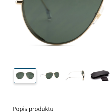
Šírka
Šírk
očnic
48 mm
60 mm
Výška očnice
Šírka očnice
Popis produktu