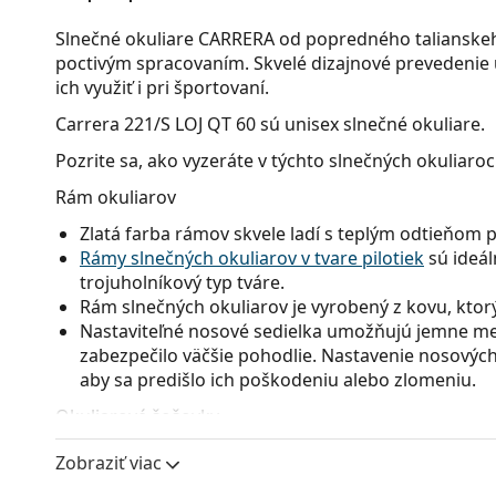
Slnečné okuliare CARRERA od popredného talianskeh
poctivým spracovaním. Skvelé dizajnové prevedenie 
ich využiť i pri športovaní.
Carrera 221/S LOJ QT 60
sú unisex slnečné okuliare.
Pozrite sa, ako vyzeráte v týchto slnečných okuliaro
Rám okuliarov
Zlatá farba rámov skvele ladí s teplým odtieňom 
Rámy slnečných okuliarov v tvare pilotiek
sú ideál
trojuholníkový typ tváre.
Rám slnečných okuliarov je vyrobený z kovu, ktorý 
Nastaviteľné nosové sedielka umožňujú jemne men
zabezpečilo väčšie pohodlie. Nastavenie nosových
aby sa predišlo ich poškodeniu alebo zlomeniu.
Okuliarové šošovky
Zelené sklá okuliarov zmierňujú intenzitu svetla a
Zobraziť viac
ani neskresľujú farby.