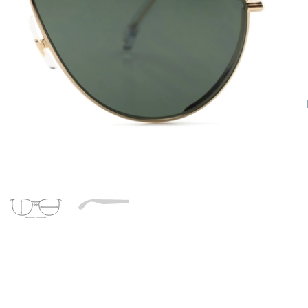
Dĺžka stranice
a
Šírka
Dĺžka
e
mostíka
stranice
13 mm
Šírka mostíka