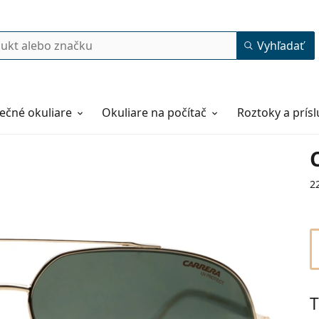
Vyhľadať
ečné okuliare
Okuliare na počítač
Roztoky a prís
2
T
60
13
145
145 mm