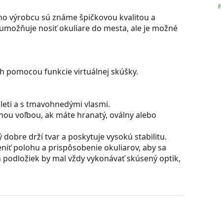
o výrobcu sú známe špičkovou kvalitou a
umožňuje nosiť okuliare do mesta, ale je možné
ch pomocou funkcie virtuálnej skúšky.
pleti a s tmavohnedými vlasmi.
nou voľbou, ak máte hranatý, oválny alebo
dobre drží tvar a poskytuje vysokú stabilitu.
iť polohu a prispôsobenie okuliarov, aby sa
 podložiek by mal vždy vykonávať skúsený optik,
 sú skvelá pre oči, pretože neovplyvňujú kontrast