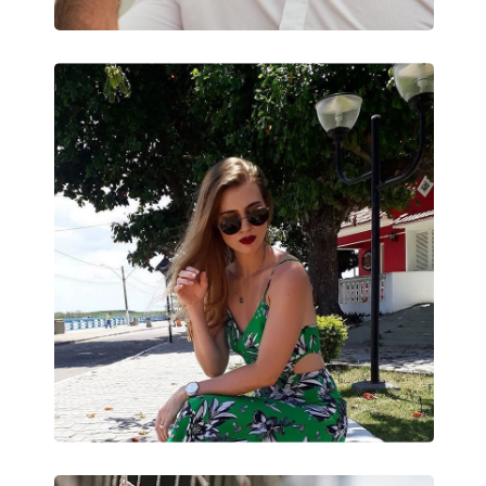
Puzdro:
Áno
Čistiaca handrička:
Áno
Ostatné
Typ:
Unisex
Kategória:
Slnečné okuliare
Značka:
Carrera
Použitie:
Móda
Kód:
221/S LOJ QT 60