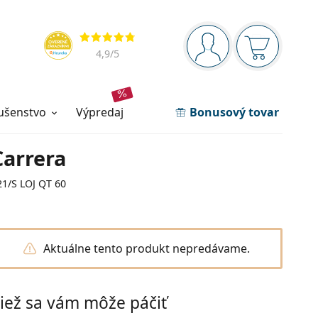
Navigačný panel
Hodnotenia
ste prihlásení
Nákupný ko
4,9
/5
lušenstvo
výpredaj
Bonusový tovar
Carrera
21/S LOJ QT 60
Aktuálne tento produkt nepredávame.
iež sa vám môže páčiť