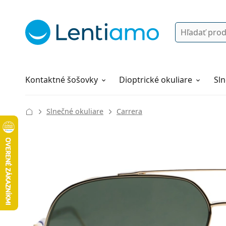
Vyhľadávanie
Prihlásenie
Navigácia webu
Roztoky
Všetko o nákupe
Kontaktné šošovky
Dioptrické okuliare
Sln
Slnečné okuliare
Carrera
137 mm