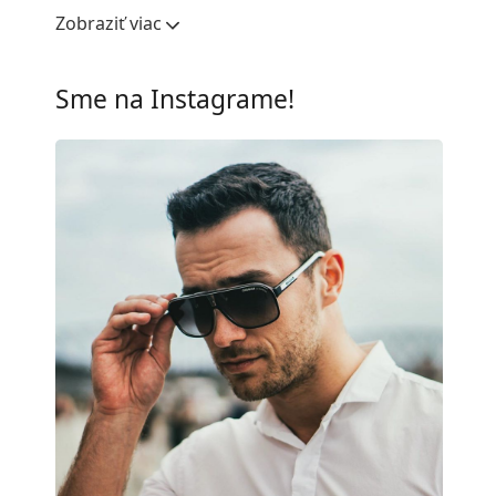
Šírka očnice:
60 mm
Zobraziť viac
Materiál skiel:
Plast
UV filter 400:
Áno
Sme na Instagrame!
Rám
Tvar rámu:
Pilotské
Farba rámov:
Zlatá
Materiál rámov:
Kov
Veľkosť:
M
Šírka:
137 mm
Dĺžka stranice:
145 mm
Šírka mostíka:
13 mm
Hmotnosť:
150 g
Nastaviteľné sedielka:
Áno
Príslušenstvo