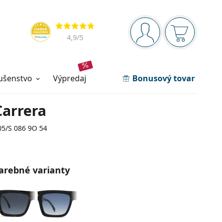
Navigačný panel
Hodnotenia
ste prihlásení
Nákupný ko
4,9
/5
lušenstvo
výpredaj
Bonusový tovar
Carrera
05/S 086 9O 54
arebné varianty