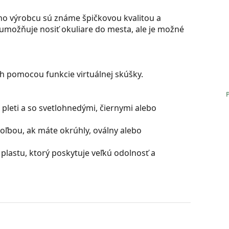
o výrobcu sú známe špičkovou kvalitou a
umožňuje nosiť okuliare do mesta, ale je možné
ch pomocou funkcie virtuálnej skúšky.
pleti a so svetlohnedými, čiernymi alebo
oľbou, ak máte okrúhly, oválny alebo
plastu, ktorý poskytuje veľkú odolnosť a
ú skvelá pre oči, pretože neovplyvňujú kontrast ani
rých zafarbenie sa smerom dole plynule mení z