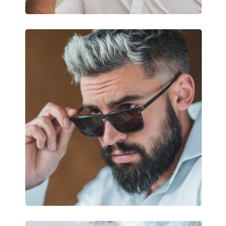
Príslušenstvo
Puzdro:
Áno
Čistiaca handrička:
Áno
Ostatné
Typ:
Unisex
Kategória:
Slnečné okuliare
Značka:
Carrera
Použitie:
Móda
Kód:
305/S 086 9O 54