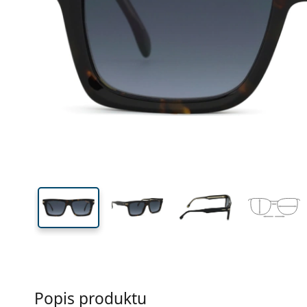
Šírka
Šírk
očnic
40 mm
54 mm
Výška očnice
Šírka očnice
Popis produktu