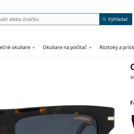
Vyhľadať
ečné okuliare
Okuliare na počítač
Roztoky a prís
3
F
54
17
150
150 mm