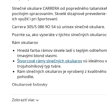
Slnečné okuliare CARRERA od popredného talianskeh
poctivým spracovaním. Skvelé dizajnové prevedenie 
ich využiť i pri športovaní.
Carrera 305/S 086 9O 54
sú unisex slnečné okuliare.
Pozrite sa, ako vyzeráte v týchto slnečných okuliaro
Rám okuliarov
Hnedá farba rámov skvele ladí s teplým odtieňom 
tmavými blond vlasmi.
Štvorcové rámy slnečných okuliarov
sú ideálnou v
trojuholníkový typ tváre.
Rám slnečných okuliarov je vyrobený z kvalitného 
pohodlie.
Okuliarové šošovky
Sivé sklá okuliarov zmierňujú intenzitu svetla a s
neskresľujú farby.
Zobraziť viac
Okuliare disponujú
gradientnými šošovkami
, kto