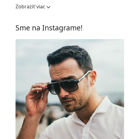
Šírka očnice:
54 mm
Zobraziť viac
Materiál skiel:
Plast
UV filter 400:
Áno
Sme na Instagrame!
Rám
Tvar rámu:
Štvorcové
Farba rámov:
Hnedá
Materiál rámov:
Plast
Veľkosť:
L
Šírka:
145 mm
Dĺžka stranice:
150 mm
Šírka mostíka:
17 mm
Hmotnosť:
200 g
Nastaviteľné sedielka:
Nie
Flexi pánt:
Nie