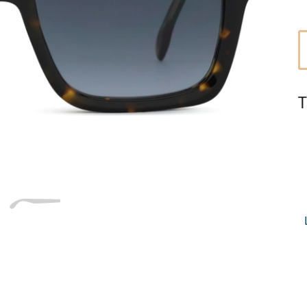
Dĺžka stranice
a
Šírka
Dĺžka
e
mostíka
stranice
17 mm
Šírka mostíka
T