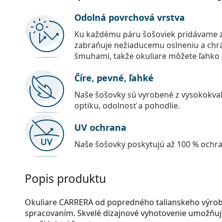
Odolná povrchová vrstva
Ku každému páru šošoviek pridávame z
zabraňuje nežiaducemu oslneniu a chr
šmuhami, takže okuliare môžete ľahko č
Číre, pevné, ľahké
Naše šošovky sú vyrobené z vysokokval
optiku, odolnosť a pohodlie.
UV ochrana
Naše šošovky poskytujú až 100 % ochr
Popis produktu
Okuliare CARRERA od popredného talianskeho výrobc
spracovaním. Skvelé dizajnové vyhotovenie umožňuje