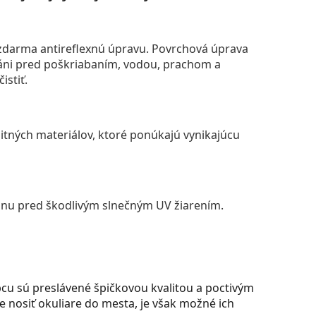
darma antireflexnú úpravu. Povrchová úprava
áni pred poškriabaním, vodou, prachom a
istiť.
itných materiálov, ktoré ponúkajú vynikajúcu
anu pred škodlivým slnečným UV žiarením.
u sú preslávené špičkovou kvalitou a poctivým
 nosiť okuliare do mesta, je však možné ich