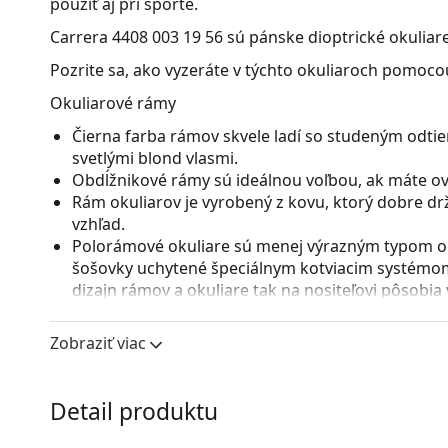
použiť aj pri športe.
Carrera 4408 003 19 56
sú pánske dioptrické okuliare
Pozrite sa, ako vyzeráte v týchto okuliaroch pomocou
Okuliarové rámy
Čierna farba rámov skvele ladí so studeným odtie
svetlými blond vlasmi.
Obdĺžnikové rámy sú ideálnou voľbou, ak máte ová
Rám okuliarov je vyrobený z kovu, ktorý dobre dr
vzhľad.
Polorámové okuliare sú menej výrazným typom ok
šošovky uchytené špeciálnym kotviacim systémo
dizajn rámov a okuliare tak na nositeľovi pôsobia
menšia nápadnosť, nižšia váha, a napriek chýbajúc
druh rámu sú vhodné predovšetkým vysokoindexov
Zobraziť viac
varianty s indexom nad 1.5 zo alebo špeciálneho m
Nastaviteľné sedielka umožňujú jemnú úpravu poz
prispôsobia tvaru nosa a zaistia tak väčší komfor
Detail produktu
vykonávať skúsený optik, aby neodbornou manipu
zlomeniu.