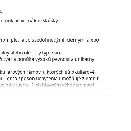
.
 funkcie virtuálnej skúšky.
ňom pleti a so svetlohnedými, čiernymi alebo
lny alebo okrúhly typ tváre.
ží tvar a ponúka vysokú pevnosť a unikátny
uliarových rámov, u ktorých sú okuliarové
m. Tento spôsob uchytenia umožňuje zjemniť
 veľmi vkusne. K ich hlavným výhodám patrí
ej časti očníc aj dostatočná pevnosť. Pre tento
é plastové okuliarové šošovky, teda stenčené
ateriálu Trivex.
ície a usadenie okuliarov. Nosové opierky sa
t pri nosení. Nastavenie sedielok by mal vždy
láciou nedošlo k ich poškodeniu alebo