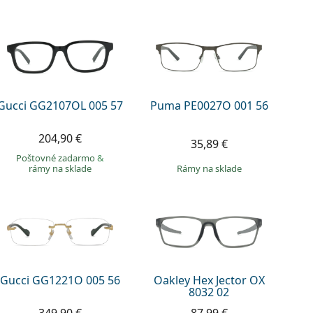
Gucci GG2107OL 005 57
Puma PE0027O 001 56
204,90 €
35,89 €
Poštovné zadarmo
&
rámy na sklade
rámy na sklade
Gucci GG1221O 005 56
Oakley Hex Jector OX
8032 02