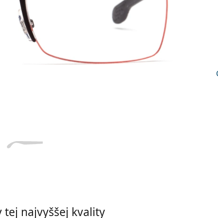
Dĺžka stranice
a
Šírka
Dĺžka
e
mostíka
stranice
18 mm
Šírka mostíka
tej najvyššej kvality