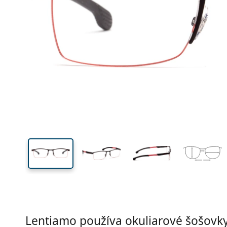
Šírka
Šírk
očnic
34 mm
56 mm
Výška očnice
Šírka očnice
Lentiamo používa okuliarové šošovky 