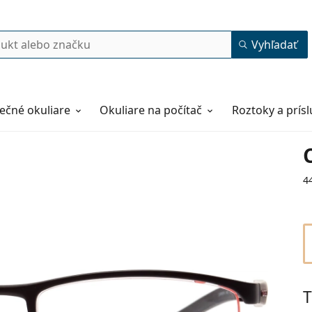
Vyhľadať
ečné okuliare
Okuliare na počítač
Roztoky a prís
4
T
56
18
140
140 mm