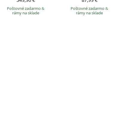
349,90 €
87,99 €
Poštovné zadarmo
&
Poštovné zadarmo
&
rámy na sklade
rámy na sklade