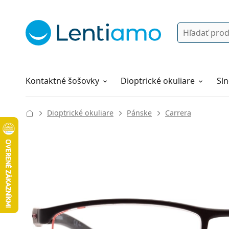
Vyhľadávanie
Prihlásenie
Navigácia webu
Roztoky
Všetko o nákupe
Kontaktné šošovky
Dioptrické okuliare
Sln
Dioptrické okuliare
Pánske
Carrera
139 mm