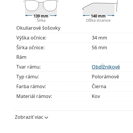
Príslušenstvo
139 mm
140 mm
Okuliare dodávame s originálnym puzdrom. Farba 
Šírka
Dĺžka stranice
Handrička, ktorá je súčasťou balenia, je ideálna na
Okuliarové šošovky
modely môžu namiesto handričky obsahovať texti
Výška očnice:
34 mm
Ide o zdravotnícku pomôcku. Pred použitím si prečít
Šírka očnice:
56 mm
Rám
Tvar rámu:
Obdĺžnikové
Typ rámu:
Polorámové
Farba rámov:
Čierna
Materiál rámov:
Kov
Veľkosť:
M
Šírka:
139 mm
Zobraziť viac
Dĺžka stranice:
140 mm