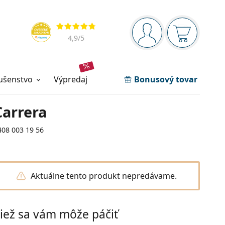
Navigačný panel
Hodnotenia
ste prihlásení
Nákupný ko
4,9
/5
lušenstvo
výpredaj
Bonusový tovar
Carrera
408 003 19 56
Aktuálne tento produkt nepredávame.
iež sa vám môže páčiť