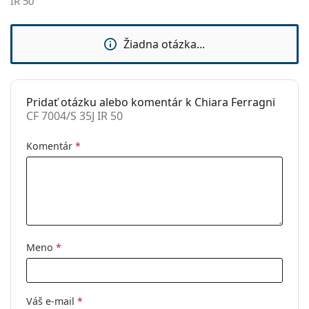
IR 50
Značka:
Chiara Ferragni
Použitie:
Móda
Žiadna otázka...
Kód:
CF 7004/S 35J IR 50
Pridať otázku alebo komentár k Chiara Ferragni
CF 7004/S 35J IR 50
Komentár
*
Meno
*
Váš e-mail
*