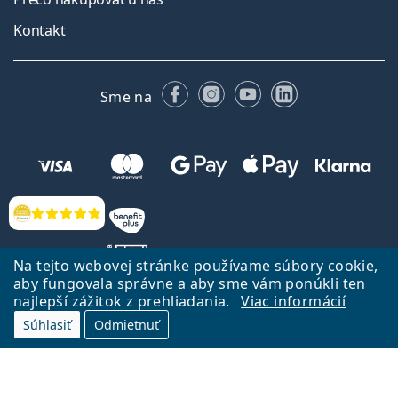
Kontakt
Facebooku
Instagrame
YouTube
LinkedIn
Sme na
Hodnotenia
Na tejto webovej stránke používame súbory cookie,
aby fungovala správne a aby sme vám ponúkli ten
najlepší zážitok z prehliadania.
Viac informácií
Späť na Úvodnu stránku
Prejsť hore
Súhlasiť
Odmietnuť
Lentiamo.sk vlastní a prevádzkuje spoločnosť Lentiamo s.r.o., Česká
republika
Sme tu pre Vás už 18 rokov.