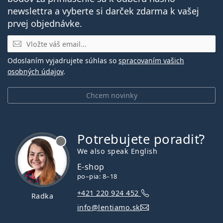
newslettra a vyberte si darček zdarma k vašej
prvej objednávke.
E-mail
Odoslaním vyjadrujete súhlas so
spracovaním vašich
osobných údajov
.
Chcem novinky
Potrebujete poradiť?
je offline
We also speak English
E-shop
po–pia: 8–18
+421 220 924 452
Radka
info@lentiamo.sk