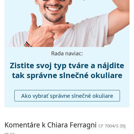
Šírka:
130 mm
Dĺžka stranice:
140 mm
Šírka mostíka:
21 mm
Hmotnosť:
180 g
Nastaviteľné
Nie
Rada naviac:
sedielka:
Zistite svoj typ tváre a nájdite
Flexi pánt:
Nie
Príslušenstvo
tak správne slnečné okuliare
Puzdro:
Áno
Čistiaca
Áno
Ako vybrať správne slnečné okuliare
handrička:
Ostatné
Typ:
Dámske
Komentáre k Chiara Ferragni
CF 7004/S 35J
Kategória:
Slnečné okuliare