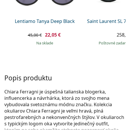
Persol
Prada
Lentiamo Tanya Deep Black
Saint Laurent SL 7
Všetky značky
22,05 €
258,9
45,00 €
na sklade
Poštovné zadar
Popis produktu
Chiara Ferragni je úspešná talianska blogerka,
influencerka a návrhárka, ktorá zo svojho mena
vybudovala svetoznámu módnu značku. Kolekcia
okuliarov Chiara Ferragni je veľmi hravá, plná
pestrofarebných a nekonvenčných štýlov. V okuliaroch
s typickým logom oka vytvoríte jedinečný outfit,