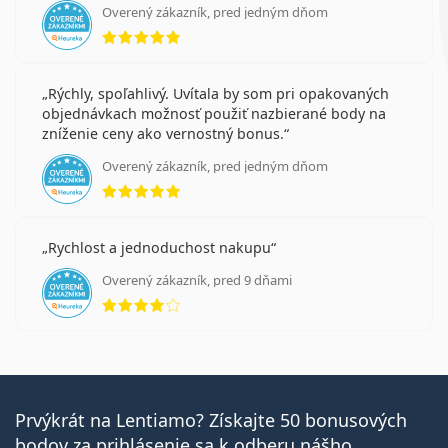
Overený zákazník, pred jedným dňom
hodnotenie 5 z 5
Rýchly, spoľahlivý. Uvítala by som pri opakovaných
objednávkach možnosť použiť nazbierané body na
zníženie ceny ako vernostný bonus.
Overený zákazník, pred jedným dňom
hodnotenie 5 z 5
Rychlost a jednoduchost nakupu
Overený zákazník, pred 9 dňami
hodnotenie 4 z 5
Prvýkrát na Lentiamo? Získajte 50 bonusových
bodov za prihlásenie sa k odberu nášho