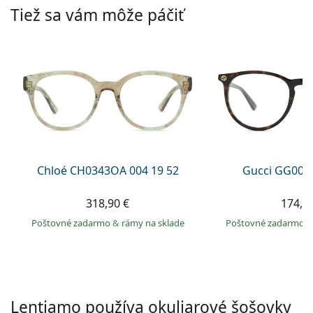
Persol
Tiež sa vám môže páčiť
Prada
Všetky značky
Chloé CH0343OA 004 19 52
Gucci GG002
318,90 €
174,9
Poštovné zadarmo
&
rámy na sklade
Poštovné zadarmo
Lentiamo používa okuliarové šošovky