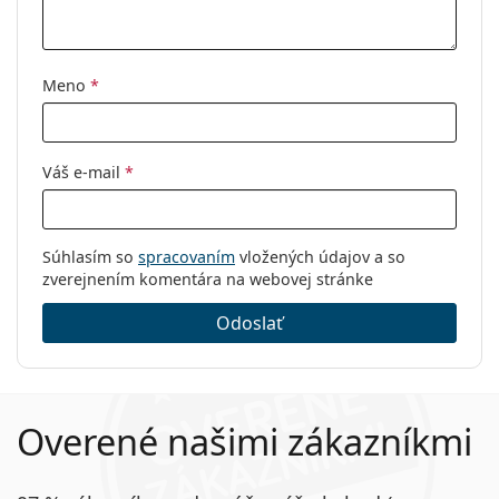
Značka:
Chloé
Kód:
CH0033O 001 18 51
Meno
*
Váš e-mail
*
Súhlasím so
spracovaním
vložených údajov a so
zverejnením komentára na webovej stránke
Odoslať
Overené našimi zákazníkmi