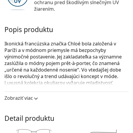
ochranu pred škodlivým slnečným UV
žiarením.
Popis produktu
Ikonická francúzska značka Chloé bola založená v
Paríži a v módnom priemysle má bezpochyby
výnimočné postavenie. Jej zakladateľka sa významne
zaslúžila o módny pojem prêt-à-porter, čo znamená
„určené na každodenné nosenie“. Vo vtedajšej dobe
išlo o revolučný a trend udávajúci koncept v móde.
Luxusná kolekcia okuliarov vyžaruje mladistvosť,
ženskosť a slobodu, čo sú atribúty, ktoré ctí značka
Chloé už od začiatku svojho založenia.
Zobraziť viac
Chloé CH0033O 001 18 51
sú dámske dioptrické
okuliare.
Detail produktu
Pozrite sa, ako vyzeráte v týchto okuliaroch pomocou
funkcie virtuálnej skúšky.