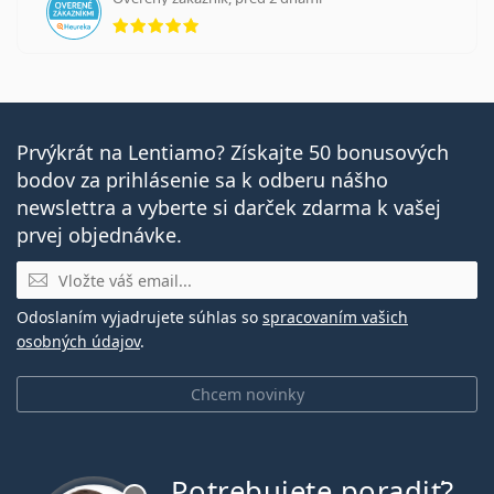
hodnotenie 5 z 5
Prvýkrát na Lentiamo? Získajte 50 bonusových
bodov za prihlásenie sa k odberu nášho
newslettra a vyberte si darček zdarma k vašej
prvej objednávke.
E-mail
Odoslaním vyjadrujete súhlas so
spracovaním vašich
osobných údajov
.
Chcem novinky
Potrebujete poradiť?
je offline