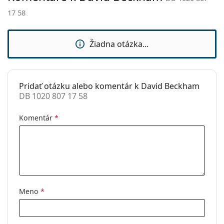
sedielka:
vrecko.
17 58
Flexi pánt:
Áno
Ide o zdravotnícku pomôcku. Pred použitím si
prečítajte pokyny.
Príslušenstvo
Žiadna otázka...
Puzdro:
Áno
Čistiaca
Áno
handrička:
Pridať otázku alebo komentár k David Beckham
DB 1020 807 17 58
Ostatné
Typ:
Pánske
Komentár
*
Kategória:
Dioptrické okuliare
Značka:
David Beckham
Kód:
DB 1020 807 17 58
Meno
*