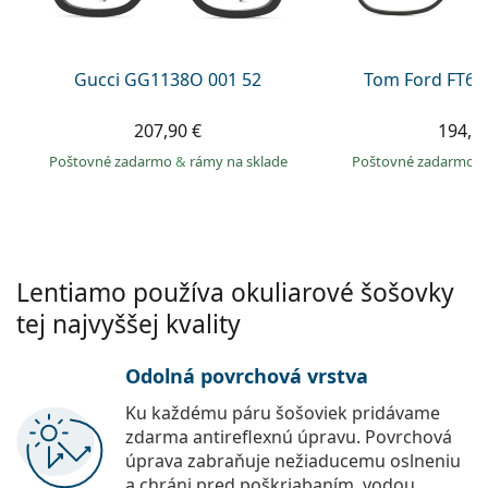
Persol
Prada
Gucci GG1138O 001 52
Tom Ford FT60
Všetky značky
207,90 €
194,9
Poštovné zadarmo
&
rámy na sklade
Poštovné zadarmo
Lentiamo používa okuliarové šošovky
tej najvyššej kvality
Odolná povrchová vrstva
Ku každému páru šošoviek pridávame
zdarma antireflexnú úpravu. Povrchová
úprava zabraňuje nežiaducemu oslneniu
a chráni pred poškriabaním, vodou,