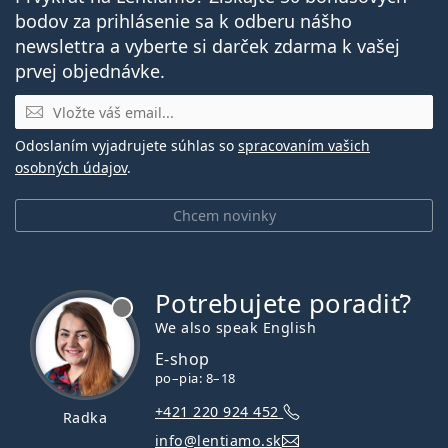
bodov za prihlásenie sa k odberu nášho
newslettra a vyberte si darček zdarma k vašej
prvej objednávke.
E-mail
Odoslaním vyjadrujete súhlas so
spracovaním vašich
osobných údajov
.
Chcem novinky
Potrebujete poradiť?
je offline
We also speak English
E-shop
po–pia: 8–18
+421 220 924 452
Radka
info@lentiamo.sk