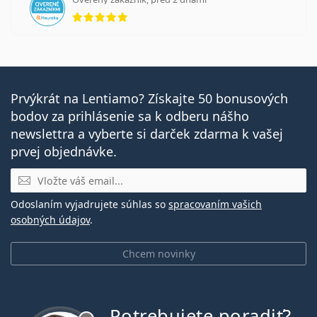
hodnotenie 5 z 5
Prvýkrát na Lentiamo? Získajte 50 bonusových
bodov za prihlásenie sa k odberu nášho
newslettra a vyberte si darček zdarma k vašej
prvej objednávke.
E-mail
Odoslaním vyjadrujete súhlas so
spracovaním vašich
osobných údajov
.
Chcem novinky
Potrebujete poradiť?
je offline