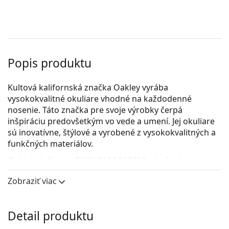
Popis produktu
Kultová kalifornská značka Oakley vyrába
vysokokvalitné okuliare vhodné na každodenné
nosenie. Táto značka pre svoje výrobky čerpá
inšpiráciu predovšetkým vo vede a umení. Jej okuliare
sú inovatívne, štýlové a vyrobené z vysokokvalitných a
funkčných materiálov.
Oakley Holbrook RX OX8156 815603
sú pánske
dioptrické okuliare.
Zobraziť viac
Pozrite sa, ako vyzeráte v týchto okuliaroch pomocou
funkcie virtuálnej skúšky.
Detail produktu
Okuliarové rámy