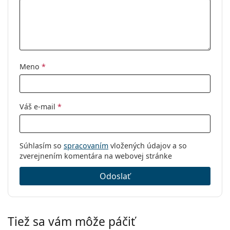
Typ:
Pánske
Kategória:
Dioptrické okuliare
Značka:
Oakley
Použitie:
Gaming/hranie
Meno
*
Kód:
0OX8156 815603 56
Váš e-mail
*
Súhlasím so
spracovaním
vložených údajov a so
zverejnením komentára na webovej stránke
Odoslať
Tiež sa vám môže páčiť