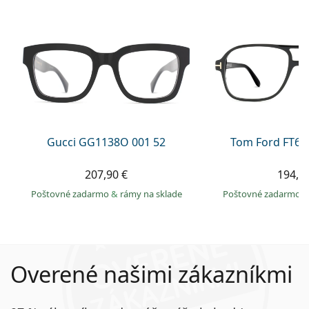
Gucci GG1138O 001 52
Tom Ford FT60
207,90 €
194,9
Poštovné zadarmo
&
rámy na sklade
Poštovné zadarmo
Overené našimi zákazníkmi