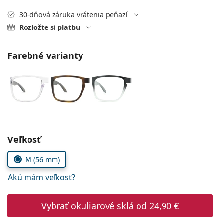
Persol
30-dňová záruka vrátenia peňazí
Prada
Rozložte si platbu
Všetky značky
Farebné varianty
Zvoľte parametre
Veľkosť
M (56 mm)
Akú mám veľkosť?
Vybrať okuliarové sklá od
24,90 €