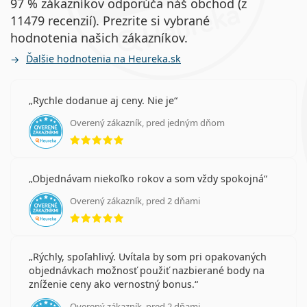
97 % zákazníkov odporúča náš obchod (z
11479 recenzií). Prezrite si vybrané
hodnotenia našich zákazníkov.
Ďalšie hodnotenia na Heureka.sk
Rychle dodanue aj ceny. Nie je
Overený zákazník, pred jedným dňom
hodnotenie 5 z 5
Objednávam niekoľko rokov a som vždy spokojná
Overený zákazník, pred 2 dňami
hodnotenie 5 z 5
Rýchly, spoľahlivý. Uvítala by som pri opakovaných
objednávkach možnosť použiť nazbierané body na
zníženie ceny ako vernostný bonus.
Overený zákazník, pred 2 dňami