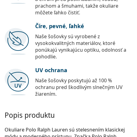
prachom a šmuhami, takže okuliare
môžete ľahko čistiť.
Číre, pevné, ľahké
Naše šošovky sú vyrobené z
vysokokvalitných materiálov, ktoré
ponúkajú vynikajúcu optiku, odolnosť a
pohodlie.
UV ochrana
Naše šošovky poskytujú až 100 %
ochranu pred škodlivým slnečným UV
žiarením.
Popis produktu
Okuliare Polo Ralph Lauren sú stelesnením klasickej
módy a moderného prístupu. Značka Polo Ralph