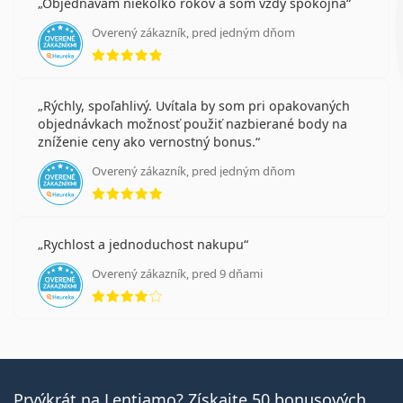
Objednávam niekoľko rokov a som vždy spokojná
Overený zákazník, pred jedným dňom
hodnotenie 5 z 5
Rýchly, spoľahlivý. Uvítala by som pri opakovaných
objednávkach možnosť použiť nazbierané body na
zníženie ceny ako vernostný bonus.
Overený zákazník, pred jedným dňom
hodnotenie 5 z 5
Rychlost a jednoduchost nakupu
Overený zákazník, pred 9 dňami
hodnotenie 4 z 5
Prvýkrát na Lentiamo? Získajte 50 bonusových