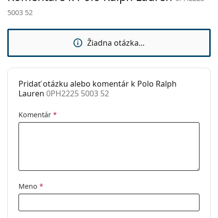
sedielka:
5003 52
Flexi pánt:
Nie
Slnečný klip:
Nie
Žiadna otázka...
Príslušenstvo
Puzdro:
Áno
Pridať otázku alebo komentár k Polo Ralph
Čistiaca
Áno
Lauren
0PH2225 5003 52
handrička:
Ostatné
Komentár
*
Typ:
Pánske
Kategória:
Dioptrické okuliare
Značka:
Polo Ralph Lauren
Kód:
0PH2225 5003 52
Meno
*