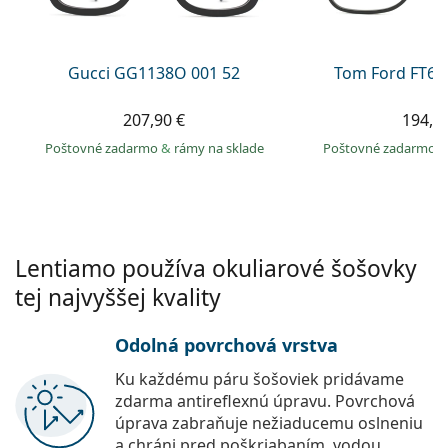
Persol
Prada
Gucci GG1138O 001 52
Tom Ford FT60
Všetky značky
207,90 €
194,9
Poštovné zadarmo
&
rámy na sklade
Poštovné zadarmo
Lentiamo používa okuliarové šošovky
tej najvyššej kvality
Odolná povrchová vrstva
Ku každému páru šošoviek pridávame
zdarma antireflexnú úpravu. Povrchová
úprava zabraňuje nežiaducemu oslneniu
a chráni pred poškriabaním, vodou,