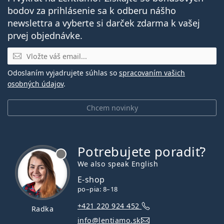
bodov za prihlásenie sa k odberu nášho
newslettra a vyberte si darček zdarma k vašej
prvej objednávke.
E-mail
Odoslaním vyjadrujete súhlas so
spracovaním vašich
osobných údajov
.
Chcem novinky
Potrebujete poradiť?
je offline
We also speak English
E-shop
po–pia: 8–18
+421 220 924 452
Radka
info@lentiamo.sk