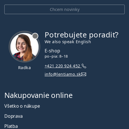
Chcem novinky
Potrebujete poradiť?
je offline
We also speak English
E-shop
po–pia: 8–18
+421 220 924 452
Radka
info@lentiamo.sk
Nakupovanie online
Všetko o nákupe
Doprava
Platba