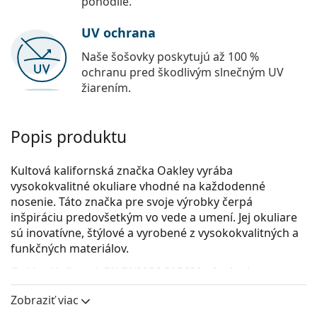
pohodlie.
UV ochrana
Naše šošovky poskytujú až 100 %
ochranu pred škodlivým slnečným UV
žiarením.
Popis produktu
Kultová kalifornská značka Oakley vyrába
vysokokvalitné okuliare vhodné na každodenné
nosenie. Táto značka pre svoje výrobky čerpá
inšpiráciu predovšetkým vo vede a umení. Jej okuliare
sú inovatívne, štýlové a vyrobené z vysokokvalitných a
funkčných materiálov.
Oakley Holbrook RX OX8156 815601
sú pánske
dioptrické okuliare.
Zobraziť viac
Pozrite sa, ako vyzeráte v týchto okuliaroch pomocou