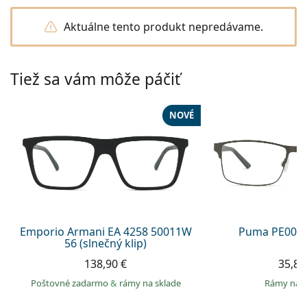
Persol
Aktuálne tento produkt nepredávame.
Prada
Všetky značky
Tiež sa vám môže páčiť
NOVÉ
Emporio Armani EA 4258 50011W
Puma PE0027
56 (slnečný klip)
138,90 €
35,89
Poštovné zadarmo
&
rámy na sklade
rámy na 