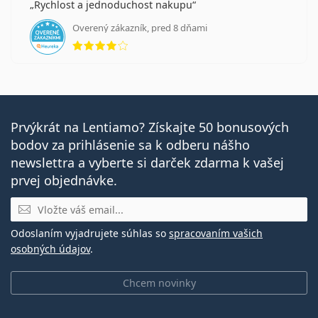
Rychlost a jednoduchost nakupu
Overený zákazník, pred 8 dňami
hodnotenie 4 z 5
Prvýkrát na Lentiamo? Získajte 50 bonusových
bodov za prihlásenie sa k odberu nášho
newslettra a vyberte si darček zdarma k vašej
prvej objednávke.
E-mail
Odoslaním vyjadrujete súhlas so
spracovaním vašich
osobných údajov
.
Chcem novinky