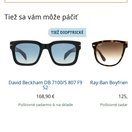
Gucci
Všetky roztoky
je onli
Všetky značky
Persol
Tiež sa vám môže páčiť
Prada
TIEŽ DIOPTRICKÉ
Všetky značky
David Beckham DB 7100/S 807 F9
Ray-Ban Boyfriend
52
168,90 €
125,9
Poštovné zadarmo
&
na sklade
Poštovné zadar