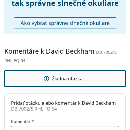
Puzdro:
Áno
tak správne slnečné okuliare
Handrička, ktorá je súčasťou balenia, je ideálna na
čistenie a starostlivosť o okuliare. Niektoré modely
Čistiaca
Áno
môžu namiesto handričky obsahovať textilné
handrička:
vrecko.
Ako vybrať správne slnečné okuliare
Ostatné
Preskúmajte celú ponuku
slnečných okuliarov
a
Typ:
Pánske
objavte štýlové rámy od obľúbených značiek.
Kategória:
Slnečné okuliare
Komentáre k David Beckham
DB 7002/S
Značka:
David Beckham
RHL FQ 54
Použitie:
Móda
Kód:
DB 7002/S RHL FQ 54
Žiadna otázka...
Pridať otázku alebo komentár k David Beckham
DB 7002/S RHL FQ 54
Komentár
*