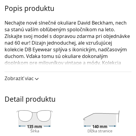
Popis produktu
Nechajte nové slnečné okuliare David Beckham, nech
sa stanú vaším obľúbeným spoločníkom na leto.
Získajte svoj model s dopravou zdarma pri objednávke
nad 60 eur! Dizajn jednoduchej, ale vzrušujúcej
kolekcie DB Eyewear splýva s ikonickým, nadčasovým
duchom. Vďaka tomu sú okuliare dokonalým
doplnkom pre milovníkov vintage a módy. Kolekcia
slnečných okuliarov vytvorená v spolupráci so
spoločnosťou Safilo, jedným z popredných svetových
Zobraziť viac
výrobcov slnečných okuliarov, je vhodná pre každého
silného muža, ktorý miluje klasický, osobitý letný
vzhľad.
Detail produktu
David Beckham DB 7002/S RHL FQ 54
sú pánske
slnečné okuliare.
Pozrite sa, ako vyzeráte v týchto slnečných okuliaroch
135 mm
140 mm
pomocou funkcie virtuálnej skúšky.
Šírka
Dĺžka stranice