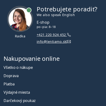
Potrebujete poradiť?
je online
We also speak English
E-shop
po–pia: 8–18
+421 220 924 452
Radka
info@lentiamo.sk
Nakupovanie online
Všetko o nákupe
Doprava
Platba
Výdajné miesta
Darčekový poukaz