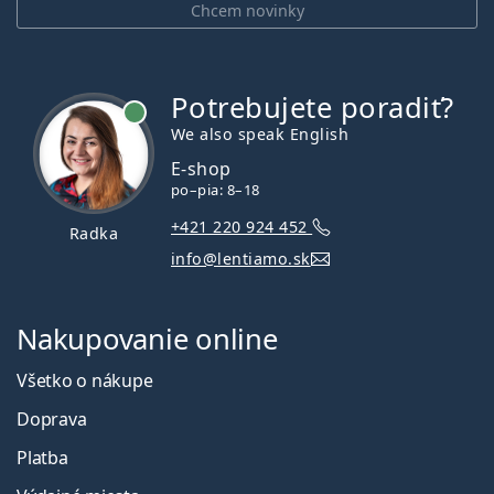
Chcem novinky
Potrebujete poradiť?
je online
We also speak English
E-shop
po–pia: 8–18
+421 220 924 452
Radka
info@lentiamo.sk
Nakupovanie online
Všetko o nákupe
Doprava
Platba