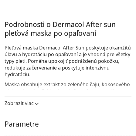
Podrobnosti o Dermacol After sun
pleťová maska po opaľovaní
Pleťová maska Dermacol After Sun poskytuje okamžitú
úľavu a hydratáciu po opaľovaní a je vhodná pre všetky
typy pleti. Pomáha upokojiť podráždenú pokožku,
redukuje začervenanie a poskytuje intenzívnu
hydratáciu.
Maska obsahuje extrakt zo zeleného čaju, kokosového
oleja a vitamínu E, ktoré spoločne pôsobia proti
vysušeniu a podporujú pocit sviežosti a komfortu.
Zobraziť viac
Použitie:
Masku naneste v rovnomernej vrstve na
vyčistenú a vysušenú pleť. Ideálne používajte po
každom pobyte na slnku.
Parametre
Objem:
16 ml (2 x 8 ml).