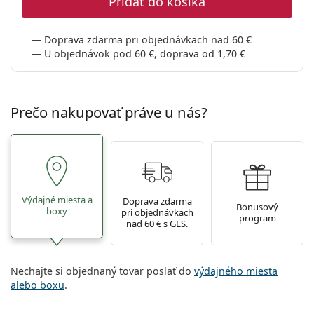
Pridať do košíka
Gucci
Všetky roztoky
je onli
Všetky značky
Persol
Doprava zdarma pri objednávkach nad 60 €
U objednávok pod 60 €, doprava od 1,70 €
Prada
Všetky značky
Prečo nakupovať práve u nás?
Výdajné miesta a
Doprava zdarma
Bonusový
boxy
pri objednávkach
program
nad 60 € s GLS.
Nechajte si objednaný tovar poslať do
výdajného miesta
alebo boxu
.