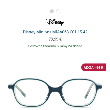
Disney Minions MIAA063 C01 15 42
79,99 €
Poštovné zadarmo
&
rámy na sklade
AKCIA −64 %