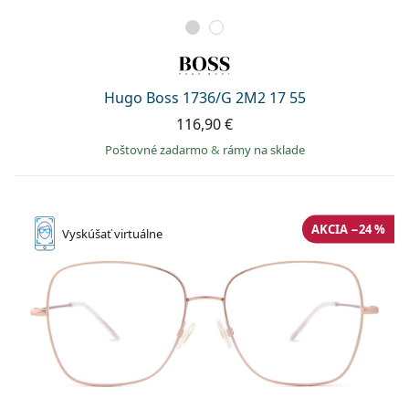
Hugo Boss 1736/G 2M2 17 55
116,90 €
Poštovné zadarmo
&
rámy na sklade
AKCIA −24 %
Vyskúšať
virtuálne