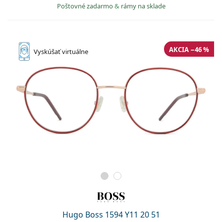
Poštovné zadarmo
&
rámy na sklade
AKCIA −46 %
Vyskúšať
virtuálne
Hugo Boss 1594 Y11 20 51