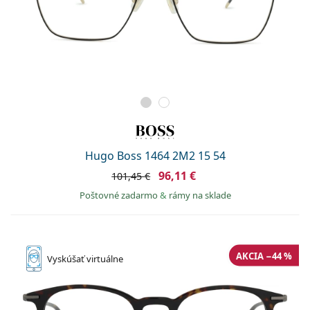
Hugo Boss 1464 2M2 15 54
96,11 €
101,45 €
Poštovné zadarmo
&
rámy na sklade
AKCIA −44 %
Vyskúšať
virtuálne