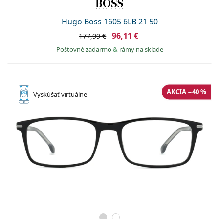
Hugo Boss 1605 6LB 21 50
96,11 €
177,99 €
Poštovné zadarmo
&
rámy na sklade
AKCIA −40 %
Vyskúšať
virtuálne