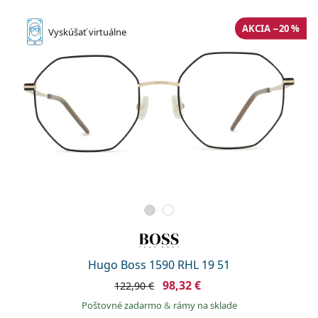
AKCIA −20 %
Vyskúšať
virtuálne
Hugo Boss 1590 RHL 19 51
98,32 €
122,90 €
Poštovné zadarmo
&
rámy na sklade