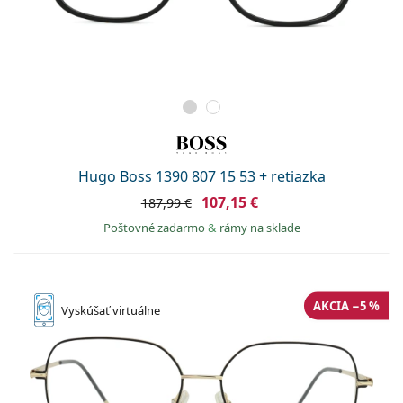
Hugo Boss 1390 807 15 53 + retiazka
107,15 €
187,99 €
Poštovné zadarmo
&
rámy na sklade
AKCIA −5 %
Vyskúšať
virtuálne