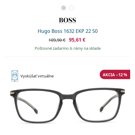
Hugo Boss 1632 EKP 22 50
95,61 €
109,90 €
Poštovné zadarmo
&
rámy na sklade
AKCIA −12 %
Vyskúšať
virtuálne