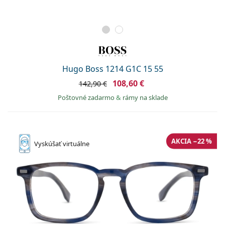
Hugo Boss 1214 G1C 15 55
108,60 €
142,90 €
Poštovné zadarmo
&
rámy na sklade
AKCIA −22 %
Vyskúšať
virtuálne