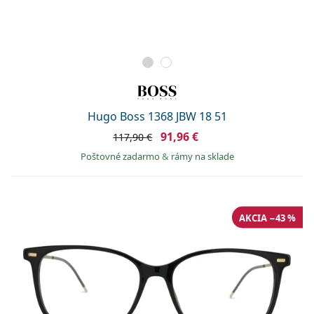
Hugo Boss 1368 JBW 18 51
91,96 €
117,90 €
Poštovné zadarmo
&
rámy na sklade
AKCIA −43 %