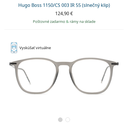
Persol
Hugo Boss 1150/CS 003 IR 55 (slnečný klip)
124,90 €
Prada
Poštovné zadarmo
&
rámy na sklade
Všetky značky
Vyskúšať
virtuálne