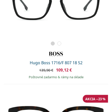
Hugo Boss 1716/F 807 18 52
109,12 €
139,90 €
Poštovné zadarmo
&
rámy na sklade
AKCIA −23 %