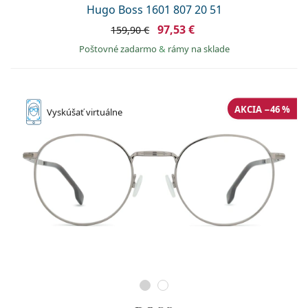
Hugo Boss 1601 807 20 51
97,53 €
159,90 €
Poštovné zadarmo
&
rámy na sklade
AKCIA −46 %
Vyskúšať
virtuálne