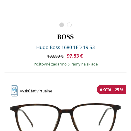
Hugo Boss 1680 1ED 19 53
97,53 €
103,93 €
Poštovné zadarmo
&
rámy na sklade
AKCIA −25 %
Vyskúšať
virtuálne