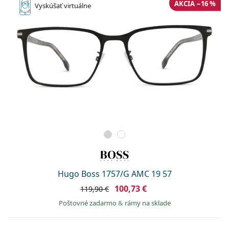
AKCIA −16 %
Vyskúšať
virtuálne
Hugo Boss 1757/G AMC 19 57
100,73 €
119,90 €
Poštovné zadarmo
&
rámy na sklade