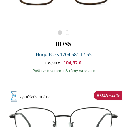
Hugo Boss 1704 581 17 55
104,92 €
139,90 €
Poštovné zadarmo
&
rámy na sklade
AKCIA −22 %
Vyskúšať
virtuálne