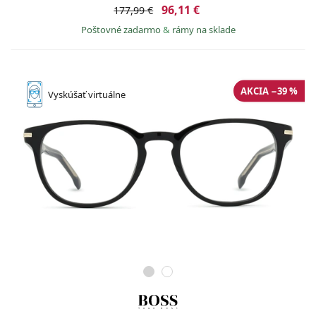
96,11 €
177,99 €
Poštovné zadarmo
&
rámy na sklade
AKCIA −39 %
Vyskúšať
virtuálne