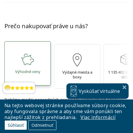
Prečo nakupovať práve u nás?
Výhodné ceny
Výdajné miesta a
1 135 402 šoš
boxy
sklade
Hodnotenia
Vyskúšať
virtuálne
Patríme medzi popredných predajcov kontaktných šošoviek a
Na tejto webovej stránke používame súbory cookie,
okuliarov v Európe a vďaka tomu máme zaujímavé ceny pre
aby fungovala správne a aby sme vám ponúkli ten
každého.
najlepší zážitok z prehliadania.
Viac informácií
Súhlasiť
Odmietnuť