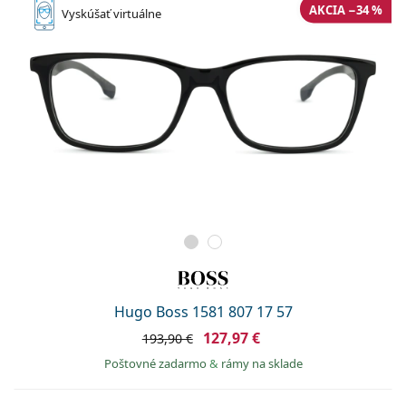
AKCIA −34 %
Vyskúšať
virtuálne
Hugo Boss 1581 807 17 57
127,97 €
193,90 €
Poštovné zadarmo
&
rámy na sklade