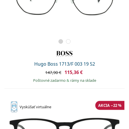
Hugo Boss 1713/F 003 19 52
115,36 €
147,90 €
Poštovné zadarmo
&
rámy na sklade
AKCIA −22 %
Vyskúšať
virtuálne