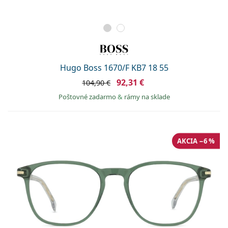
Hugo Boss 1670/F KB7 18 55
92,31 €
104,90 €
Poštovné zadarmo
&
rámy na sklade
AKCIA −6 %