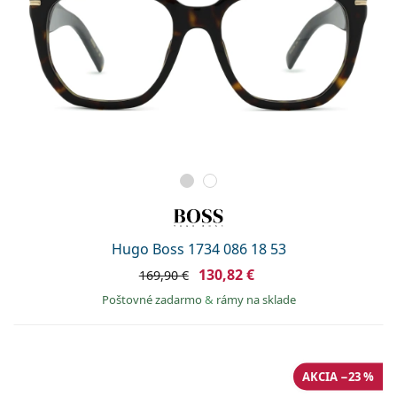
Hugo Boss 1734 086 18 53
130,82 €
169,90 €
Poštovné zadarmo
&
rámy na sklade
AKCIA −23 %