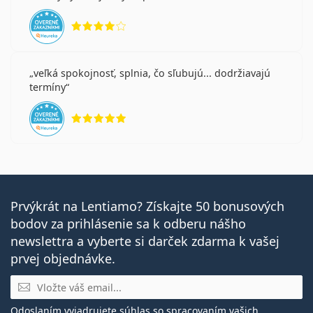
hodnotenie 4 z 5
veľká spokojnosť, splnia, čo sľubujú... dodržiavajú
termíny
hodnotenie 5 z 5
Prvýkrát na Lentiamo? Získajte 50 bonusových
bodov za prihlásenie sa k odberu nášho
newslettra a vyberte si darček zdarma k vašej
prvej objednávke.
E-mail
Odoslaním vyjadrujete súhlas so
spracovaním vašich