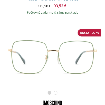
93,52 €
119,90 €
Poštovné zadarmo
&
rámy na sklade
AKCIA −22 %