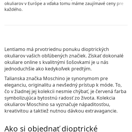
okuliarov v Európe a vďaka tomu máme zaujímavé ceny pre
každého.
Lentiamo má prvotriednu ponuku dioptrických
okuliarov vašich obľúbených značiek. Získať dokonalé
okuliare online s kvalitnými šošovkami je u nás
jednoduchšie ako kedykoľvek predtým.
Talianska značka Moschino je synonymom pre
eleganciu, originalitu a nevšedný prístup k móde. To,
čo v žiadnej jej kolekcii nesmie chýbať, je červená farba
symbolizujúca bytostnú radosť zo života. Kolekcia
okuliarov Moschino sa vyznačuje nápaditosťou,
kreativitou a taktiež nutnou dávkou extravagancie.
Ako si objednať dioptrické