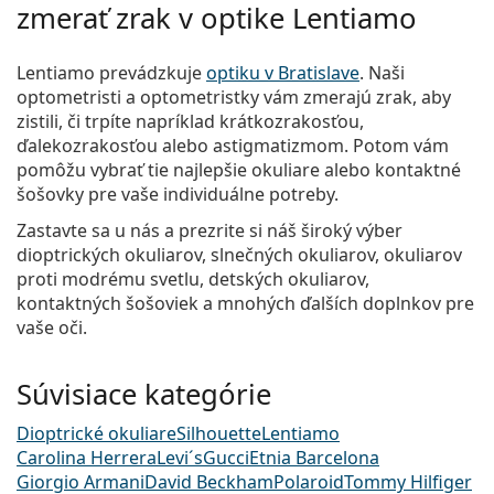
zmerať zrak v optike Lentiamo
Lentiamo prevádzkuje
optiku v Bratislave
. Naši
optometristi a optometristky vám zmerajú zrak, aby
zistili, či trpíte napríklad krátkozrakosťou,
ďalekozrakosťou alebo astigmatizmom. Potom vám
pomôžu vybrať tie najlepšie okuliare alebo kontaktné
šošovky pre vaše individuálne potreby.
Zastavte sa u nás a prezrite si náš široký výber
dioptrických okuliarov, slnečných okuliarov, okuliarov
proti modrému svetlu, detských okuliarov,
kontaktných šošoviek a mnohých ďalších doplnkov pre
vaše oči.
Súvisiace kategórie
Dioptrické okuliare
Silhouette
Lentiamo
Carolina Herrera
Levi´s
Gucci
Etnia Barcelona
Giorgio Armani
David Beckham
Polaroid
Tommy Hilfiger