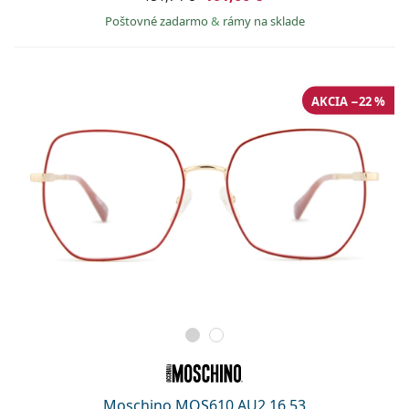
Poštovné zadarmo
&
rámy na sklade
AKCIA −22 %
Moschino MOS610 AU2 16 53