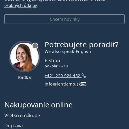
osobných údajov
.
Chcem novinky
Potrebujete poradiť?
je offline
We also speak English
E-shop
po–pia: 8–18
+421 220 924 452
Radka
info@lentiamo.sk
Nakupovanie online
Všetko o nákupe
Doprava