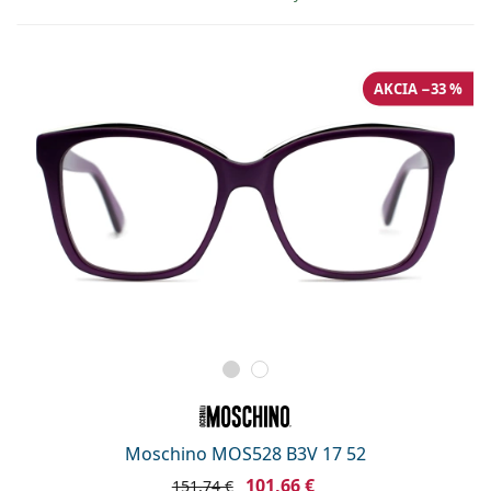
AKCIA −33 %
Moschino MOS528 B3V 17 52
101,66 €
151,74 €