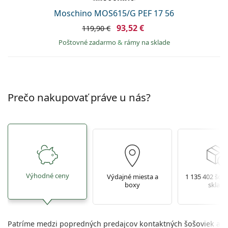
Moschino MOS615/G PEF 17 56
93,52 €
119,90 €
Poštovné zadarmo
&
rámy na sklade
Prečo nakupovať práve u nás?
Výhodné ceny
Výdajné miesta a
1 135 402 šoš
boxy
sklade
Patríme medzi popredných predajcov kontaktných šošoviek a