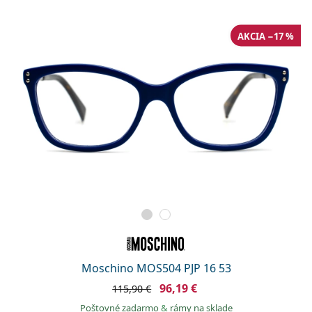
Persol
Prada
AKCIA −17 %
Všetky značky
Moschino MOS504 PJP 16 53
96,19 €
115,90 €
Poštovné zadarmo
&
rámy na sklade