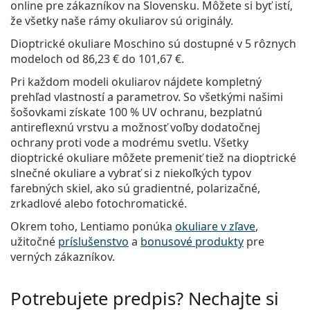
online pre zákazníkov na Slovensku. Môžete si byť istí,
že všetky naše rámy okuliarov sú originály.
Dioptrické okuliare Moschino
sú dostupné v 5 rôznych
modeloch od
86,23 €
do
101,67 €
.
Pri každom modeli okuliarov nájdete kompletný
prehľad vlastností a parametrov. So všetkými našimi
šošovkami získate 100 % UV ochranu, bezplatnú
antireflexnú vrstvu a možnosť voľby dodatočnej
ochrany proti vode a modrému svetlu. Všetky
dioptrické okuliare môžete premeniť tiež na dioptrické
slnečné okuliare a vybrať si z niekoľkých typov
farebných skiel, ako sú gradientné, polarizačné,
zrkadlové alebo fotochromatické.
Okrem toho, Lentiamo ponúka
okuliare v zľave
,
užitočné
príslušenstvo
a
bonusové produkty
pre
verných zákazníkov.
Potrebujete predpis? Nechajte si