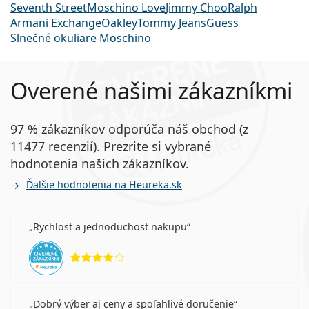
Seventh Street
Moschino Love
Jimmy Choo
Ralph
Armani Exchange
Oakley
Tommy Jeans
Guess
Slnečné okuliare Moschino
Overené našimi zákazníkmi
97 % zákazníkov odporúča náš obchod (z
11477 recenzií). Prezrite si vybrané
hodnotenia našich zákazníkov.
Ďalšie hodnotenia na Heureka.sk
Rychlost a jednoduchost nakupu
hodnotenie 4 z 5
Dobrý výber aj ceny a spoľahlivé doručenie