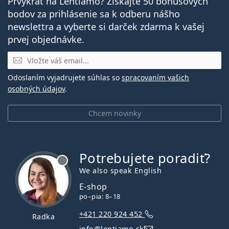
Prvýkrát na Lentiamo? Získajte 50 bonusových
bodov za prihlásenie sa k odberu nášho
newslettra a vyberte si darček zdarma k vašej
prvej objednávke.
E-mail
Odoslaním vyjadrujete súhlas so
spracovaním vašich
osobných údajov
.
Chcem novinky
Potrebujete poradiť?
je offline
We also speak English
E-shop
po–pia: 8–18
+421 220 924 452
Radka
info@lentiamo.sk