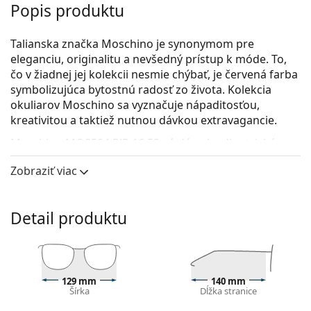
Popis produktu
Talianska značka Moschino je synonymom pre
eleganciu, originalitu a nevšedný prístup k móde. To,
čo v žiadnej jej kolekcii nesmie chýbať, je červená farba
symbolizujúca bytostnú radosť zo života. Kolekcia
okuliarov Moschino sa vyznačuje nápaditosťou,
kreativitou a taktiež nutnou dávkou extravagancie.
Moschino MOS504 PJP 16 53
sú dámske dioptrické
okuliare.
Zobraziť viac
Okuliarové rámy
Modrá farba rámov skvele ladí so studeným
Detail produktu
odtieňom pleti a so svetlohnedými, čiernymi alebo
svetlými blond vlasmi.
Rámy Cat Eye sú ideálnou voľbou, ak máte srdcový,
oválny alebo kosoštvorcový typ tváre.
Rám okuliarov je vyrobený z veľmi kvalitného plastu,
129 mm
140 mm
Šírka
Dĺžka stranice
ktorý ponúka vysokú odolnosť, pohodlné nosenie a