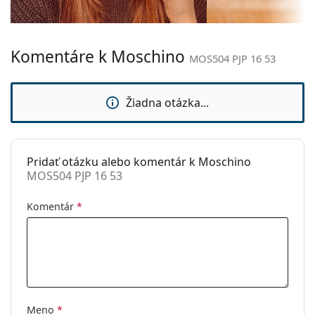
Šírka mostíka:
16 mm
Hmotnosť:
40 g
Komentáre k Moschino
Nastaviteľné
Nie
MOS504 PJP 16 53
sedielka:
Slnečný klip:
Nie
Žiadna otázka...
Príslušenstvo
Puzdro:
Áno
Pridať otázku alebo komentár k Moschino
Čistiaca
Áno
MOS504 PJP 16 53
handrička:
Ostatné
Komentár
*
Typ:
Dámske
Kategória:
Dioptrické okuliare
Značka:
Moschino
Kód:
MOS504 PJP 16 53
Meno
*