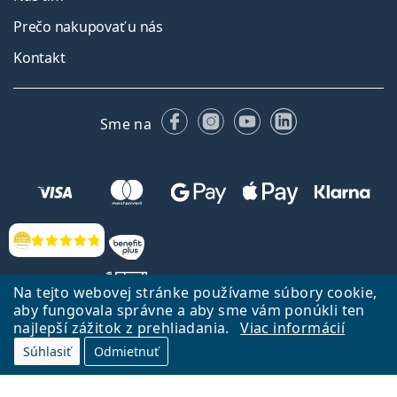
Prečo nakupovať u nás
Kontakt
Facebooku
Instagrame
YouTube
LinkedIn
Sme na
Hodnotenia
Na tejto webovej stránke používame súbory cookie,
aby fungovala správne a aby sme vám ponúkli ten
najlepší zážitok z prehliadania.
Viac informácií
Späť na Úvodnu stránku
Prejsť hore
Súhlasiť
Odmietnuť
Lentiamo.sk vlastní a prevádzkuje spoločnosť Lentiamo s.r.o., Česká
republika
Sme tu pre Vás už 18 rokov.