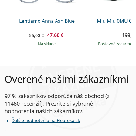
Lentiamo Anna Ash Blue
Miu Miu 0MU 09
47,60 €
198,9
56,00 €
na sklade
Poštovné zadarmo
Overené našimi zákazníkmi
97 % zákazníkov odporúča náš obchod (z
11480 recenzií). Prezrite si vybrané
hodnotenia našich zákazníkov.
Ďalšie hodnotenia na Heureka.sk