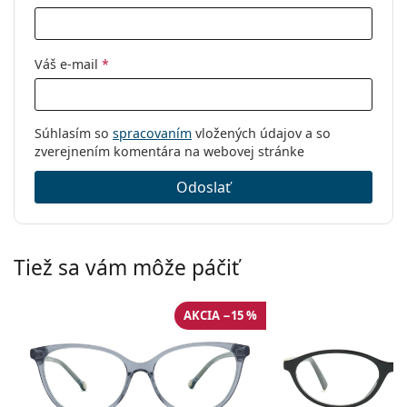
Váš e-mail
*
Súhlasím so
spracovaním
vložených údajov a so
zverejnením komentára na webovej stránke
Odoslať
Tiež sa vám môže páčiť
AKCIA −15 %