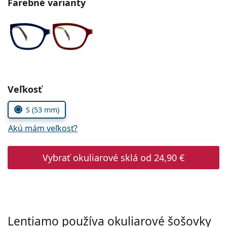
Farebné varianty
Persol
Prada
Všetky značky
Zvoľte parametre
Veľkosť
S (53 mm)
Akú mám veľkosť?
Vybrať okuliarové sklá od
24,90 €
Lentiamo používa okuliarové šošovky