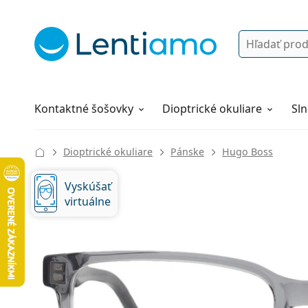
Vyhľadávanie
Prihlásenie
Navigácia webu
Roztoky
Všetko o nákupe
Kontaktné šošovky
Dioptrické okuliare
Sln
Dioptrické okuliare
Pánske
Hugo Boss
Vyskúšať
virtuálne
134 mm