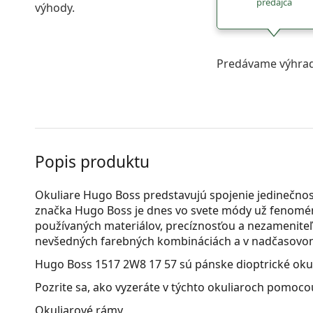
predajca
výhody.
Predávame výhrad
Popis produktu
Okuliare Hugo Boss predstavujú spojenie jedinečnost
značka Hugo Boss je dnes vo svete módy už fenomén
používaných materiálov, precíznosťou a nezameniteľ
nevšedných farebných kombináciách a v nadčasovom p
Hugo Boss 1517 2W8 17 57
sú pánske dioptrické okul
Pozrite sa, ako vyzeráte v týchto okuliaroch pomocou
Okuliarové rámy