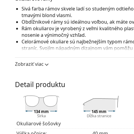
Sivá farba rámov skvele ladí so studeným odtieňom
tmavými blond vlasmi.
Obdĺžnikové rámy sú ideálnou voľbou, ak máte ová
Rám okuliarov je vyrobený z veľmi kvalitného pla
nosenie a výnimočný vzhľad.
Celorámové okuliare sú najbežnejším typom rámov
straníc. Svojím nápadným dizajnom vám pomôžu zvý
patrí pevnosť, odolnosť, spoľahlivé uchytenie ok
pred poškodením. Tento druh rámu je vhodný pre 
Zobraziť viac
s vyššou optickou mohutnosťou.
Flexi pánt so zabudovanou pružinou dovoľuje rozt
pohodlnejšie nasadenie okuliarov. Rám je vďaka nej
Detail produktu
správne nastavenie.
Príslušenstvo
Okuliare dodávame s originálnym puzdrom. Farba 
134 mm
145 mm
Handrička, ktorá je súčasťou balenia, je ideálna na
Šírka
Dĺžka stranice
modely môžu namiesto handričky obsahovať texti
Okuliarové šošovky
Ide o zdravotnícku pomôcku. Pred použitím si prečít
Výška očnice:
40 mm