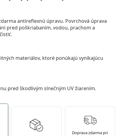
darma antireflexnú úpravu. Povrchová úprava
áni pred poškriabaním, vodou, prachom a
istiť.
itných materiálov, ktoré ponúkajú vynikajúcu
anu pred škodlivým slnečným UV žiarením.
Doprava zdarma pri