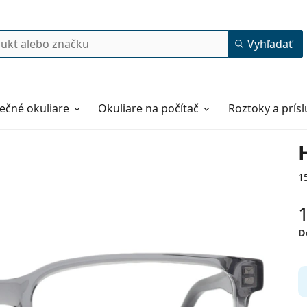
Vyhľadať
ečné okuliare
Okuliare na počítač
Roztoky a prís
1
D
57
17
145
145 mm