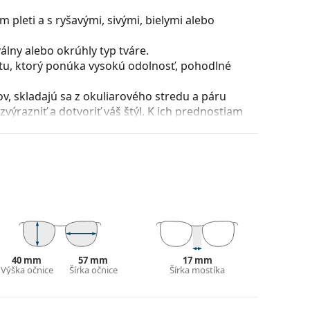
 pleti a s ryšavými, sivými, bielymi alebo
lny alebo okrúhly typ tváre.
stu, ktorý ponúka vysokú odolnosť, pohodlné
, skladajú sa z okuliarového stredu a páru
razniť a dotvoriť váš štýl. K ich prednostiam
uliarových šošoviek a predovšetkým ich ochrana
všetky typy okuliarových šošoviek, vrátane tých
voriť stranice o viac ako 90° a umožňuje tak
 odolnejší proti zlomeniu a tiež si dlhší čas udrží
puzdra a jeho vyhotovenie sa môžu líšiť.
40 mm
57 mm
17 mm
 čistenie a starostlivosť o okuliare. Niektoré
Výška očnice
Šírka očnice
Šírka mostíka
lné vrecko.
ajte pokyny.