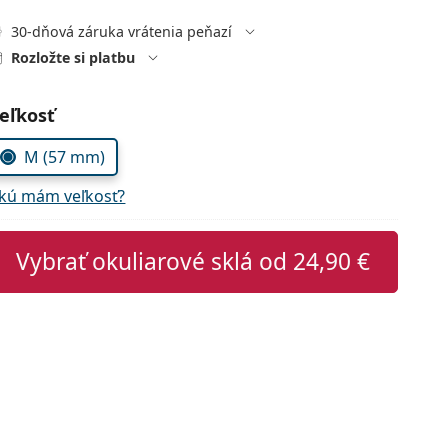
30-dňová záruka vrátenia peňazí
Rozložte si platbu
voľte parametre
eľkosť
M (57 mm)
kú mám veľkosť?
Vybrať okuliarové sklá od
24,90 €