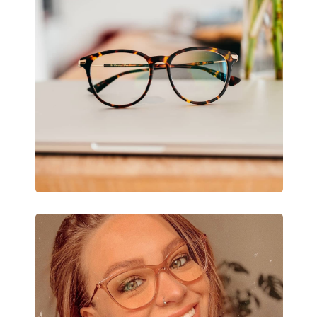
Slnečný klip:
Nie
Príslušenstvo
Puzdro:
Áno
Čistiaca handrička:
Áno
Ostatné
Typ:
Pánske
Kategória:
Dioptrické okuliar
Značka:
Hugo Boss
Kód:
1517 2W8 17 57