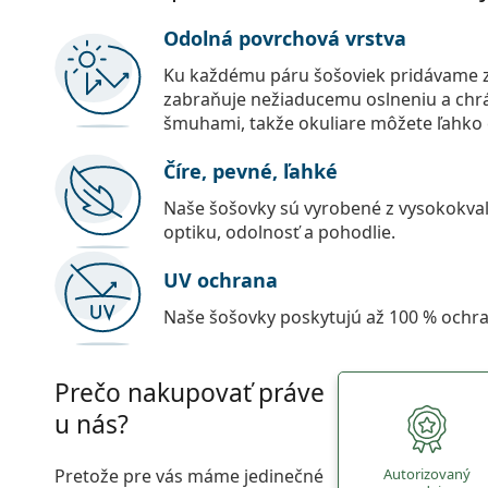
Odolná povrchová vrstva
Ku každému páru šošoviek pridávame z
zabraňuje nežiaducemu oslneniu a chr
šmuhami, takže okuliare môžete ľahko č
Číre, pevné, ľahké
Naše šošovky sú vyrobené z vysokokval
optiku, odolnosť a pohodlie.
UV ochrana
Naše šošovky poskytujú až 100 % ochr
Prečo nakupovať práve
u nás?
Pretože pre vás máme jedinečné
Autorizovaný