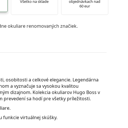
Všetko na sklade
objednávkach nad
60 eur
ne okuliare renomovaných značiek.
i, osobitosti a celkové elegancie. Legendárna
om a vyznačuje sa vysokou kvalitou
ným dizajnom. Kolekcia okuliarov Hugo Boss v
revedení sa hodí pre všetky príležitosti.
iare.
 funkcie virtuálnej skúšky.