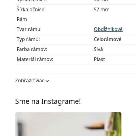
Šírka očnice:
57 mm
Rám
Tvar rámu:
Obdĺžnikové
Typ rámu:
Celorámové
Farba rámov:
Sivá
Materiál rámov:
Plast
Veľkosť:
M
Šírka:
134 mm
Zobraziť viac
Dĺžka stranice:
145 mm
Šírka mostíka:
17 mm
Sme na Instagrame!
Hmotnosť:
120 g
Nastaviteľné sedielka:
Nie
Flexi pánt:
Áno