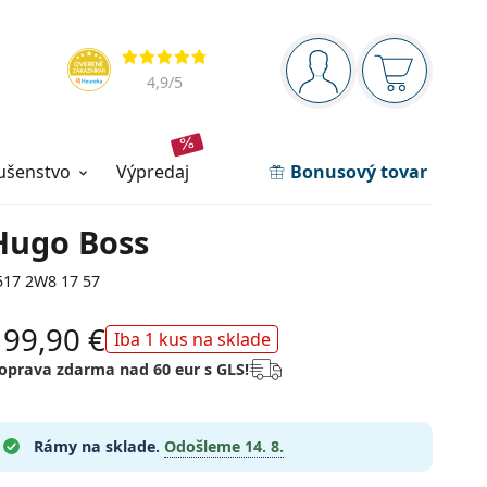
Navigačný panel
Hodnotenia
ste prihlásení
Nákupný ko
4,9
/5
lušenstvo
výpredaj
Bonusový tovar
Hugo Boss
517 2W8 17 57
199,90 €
Iba 1 kus na sklade
oprava zdarma nad 60 eur s GLS!
Rámy na sklade.
Odošleme
14. 8.