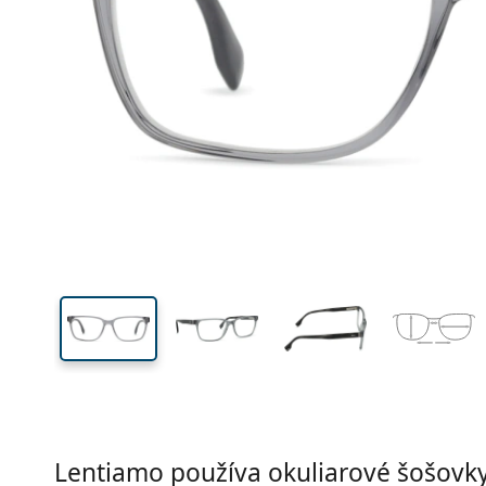
Šírka
Šírk
očnic
40 mm
57 mm
Výška očnice
Šírka očnice
Lentiamo používa okuliarové šošovky 