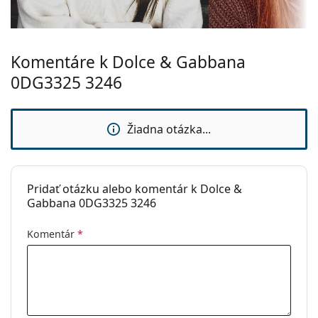
vrecko.
Ide o zdravotnícku pomôcku. Pred použitím si
prečítajte pokyny.
Komentáre k Dolce & Gabbana
0DG3325 3246
Žiadna otázka...
Pridať otázku alebo komentár k Dolce &
Gabbana 0DG3325 3246
Komentár
*