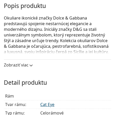
Popis produktu
Okuliare ikonické značky Dolce & Gabbana
predstavujú spojenie nestarnúcej elegancie a
moderného dizajnu. Iniciály značky D&G sa stali
univerzálnym symbolom, ktorý reprezentuje životný
štýl a zásadne určuje trendy. Kolekcia okuliarov Dolce
& Gabbana je očarujúca, pestrofarebná, sofistikovaná
a luxusná, svoju inšpiráciu čerpá zo Sicílie a jej kultúry.
Dolce & Gabbana 0DG3325 3246
sú dámske dioptrické
Zobraziť viac
okuliare.
Pozrite sa, ako vyzeráte v týchto okuliaroch pomocou
funkcie virtuálnej skúšky.
Detail produktu
Okuliarové rámy
Rám
Čierna farba rámov skvele ladí so studeným
odtieňom pleti a so svetlohnedými, čiernymi alebo
Tvar rámu:
Cat Eye
svetlými blond vlasmi.
Typ rámu:
Celorámové
Rámy Cat Eye sú ideálnou voľbou, ak máte srdcový,