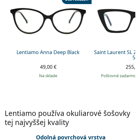
Persol
Prada
Všetky značky
Lentiamo Anna Deep Black
Saint Laurent SL 2
53
49,00 €
255,9
na sklade
Poštovné zadarmo
Lentiamo používa okuliarové šošovky
tej najvyššej kvality
Odolná povrchová vrstva