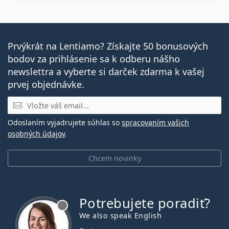
Prvýkrát na Lentiamo? Získajte 50 bonusových
bodov za prihlásenie sa k odberu nášho
newslettra a vyberte si darček zdarma k vašej
prvej objednávke.
E-mail
Odoslaním vyjadrujete súhlas so
spracovaním vašich
osobných údajov
.
Chcem novinky
Potrebujete poradiť?
je offline
We also speak English