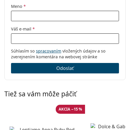
Kód:
0DG3398 3091 54
Meno
*
Váš e-mail
*
Súhlasím so
spracovaním
vložených údajov a so
zverejnením komentára na webovej stránke
Odoslať
Tiež sa vám môže páčiť
AKCIA −15 %