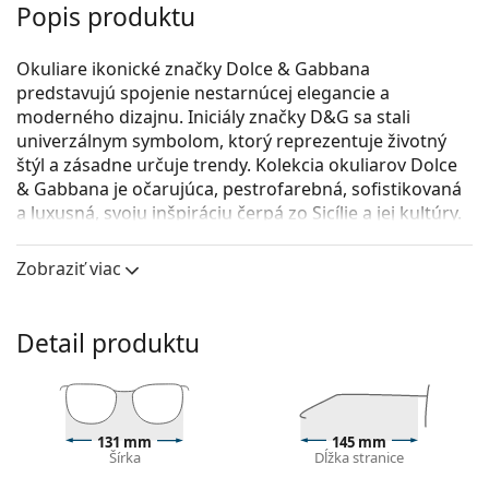
Popis produktu
Okuliare ikonické značky Dolce & Gabbana
predstavujú spojenie nestarnúcej elegancie a
moderného dizajnu. Iniciály značky D&G sa stali
univerzálnym symbolom, ktorý reprezentuje životný
štýl a zásadne určuje trendy. Kolekcia okuliarov Dolce
& Gabbana je očarujúca, pestrofarebná, sofistikovaná
a luxusná, svoju inšpiráciu čerpá zo Sicílie a jej kultúry.
Dolce & Gabbana 0DG3398 3091
sú dámske dioptrické
Zobraziť viac
okuliare.
Pozrite sa, ako vyzeráte v týchto okuliaroch pomocou
funkcie virtuálnej skúšky.
Detail produktu
Okuliarové rámy
Červená farba rámov skvele ladí s teplým odtieňom
pleti a s čiernymi, sivými, bielymi alebo
131 mm
145 mm
tmavohnedými vlasmi.
Šírka
Dĺžka stranice
Rámy Cat Eye sú ideálnou voľbou, ak máte srdcový,