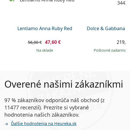
Lentiamo Anna Ruby Red
Dolce & Gabbana 0
47,60 €
219,9
56,00 €
na sklade
Poštovné zadarmo
Overené našimi zákazníkmi
97 % zákazníkov odporúča náš obchod (z
11477 recenzií). Prezrite si vybrané
hodnotenia našich zákazníkov.
Ďalšie hodnotenia na Heureka.sk