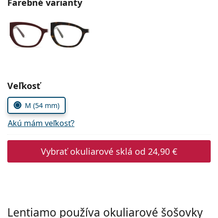
Farebné varianty
Persol
Prada
Všetky značky
Zvoľte parametre
Veľkosť
M (54 mm)
Akú mám veľkosť?
Vybrať okuliarové sklá od
24,90 €
Lentiamo používa okuliarové šošovky