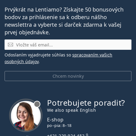
Prvýkrát na Lentiamo? Získajte 50 bonusových
bodov za prihlásenie sa k odberu nášho
newslettra a vyberte si darček zdarma k vašej
prvej objednávke.
E-mail
Odoslaním vyjadrujete súhlas so
spracovaním vašich
osobných údajov
.
Chcem novinky
Potrebujete poradiť?
je offline
We also speak English
E-shop
po–pia: 8–18
+421 220 924 452