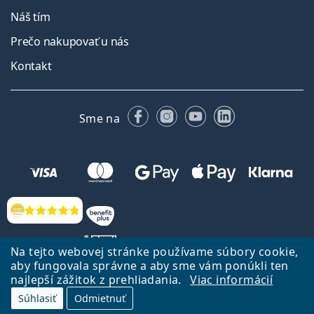
Náš tím
Prečo nakupovať u nás
Kontakt
Facebooku
Instagrame
YouTube
LinkedIn
Sme na
Hodnotenia
Na tejto webovej stránke používame súbory cookie,
aby fungovala správne a aby sme vám ponúkli ten
najlepší zážitok z prehliadania.
Viac informácií
Späť na Úvodnu stránku
Prejsť hore
Súhlasiť
Odmietnuť