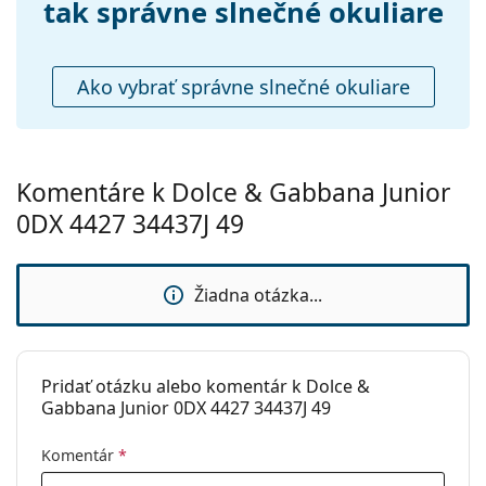
Príslušenstvo
tak správne slnečné okuliare
Puzdro:
Nie
Čistiaca
Áno
Ako vybrať správne slnečné okuliare
handrička:
Ostatné
Typ:
Detské
Komentáre k Dolce & Gabbana Junior
Kategória:
Slnečné okuliare
0DX 4427 34437J 49
Značka:
Dolce & Gabbana
Použitie:
Móda
Žiadna otázka...
Kód:
0DX4427 34437J 49
Pridať otázku alebo komentár k Dolce &
Gabbana Junior 0DX 4427 34437J 49
Komentár
*