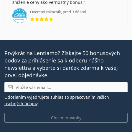
zníženie ceny ako vernostný bonus.
Overený zákazník, pred 3 dňami
hodnotenie 5 z 5
Prvýkrát na Lentiamo? Získajte 50 bonusových
bodov za prihlásenie sa k odberu nášho
newslettra a vyberte si darček zdarma k vašej
prvej objednávke.
E-mail
Odoslaním vyjadrujete súhlas so
spracovaním vašich
osobných údajov
.
Chcem novinky