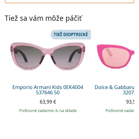
Persol
Prada
Tiež sa vám môže páčiť
Všetky značky
TIEŽ DIOPTRICKÉ
Emporio Armani Kids 0EK4004
Dolce & Gabbana J
537646 50
3207/Z
63,99 €
93,99
Poštovné zadarmo
&
na sklade
Poštovné zadar