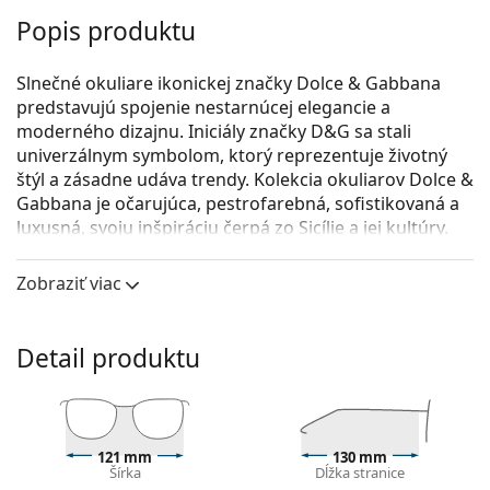
Popis produktu
Slnečné okuliare ikonickej značky Dolce & Gabbana
predstavujú spojenie nestarnúcej elegancie a
moderného dizajnu. Iniciály značky D&G sa stali
univerzálnym symbolom, ktorý reprezentuje životný
štýl a zásadne udáva trendy. Kolekcia okuliarov Dolce &
Gabbana je očarujúca, pestrofarebná, sofistikovaná a
luxusná, svoju inšpiráciu čerpá zo Sicílie a jej kultúry.
Kolekcia okuliarov Dolce & Gabbana je očarujúca,
Zobraziť viac
pestrofarebná, sofistikovaná a luxusná, svoju
inšpiráciu čerpá zo Sicílie a jej kultúry.
Dolce & Gabbana Junior 0DX 4427 34437J 49
sú detské
Detail produktu
slnečné okuliare.
Rám okuliarov
Žltá farba rámov skvele ladí s teplým odtieňom pleti
121 mm
130 mm
a s čiernymi, tmavohnedými a tmavými blond
Šírka
Dĺžka stranice