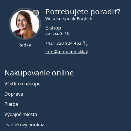
Potrebujete poradiť?
je offline
We also speak English
E-shop
po–pia: 8–18
+421 220 924 452
Radka
info@lentiamo.sk
Nakupovanie online
Všetko o nákupe
Doprava
Platba
Výdajné miesta
Darčekový poukaz