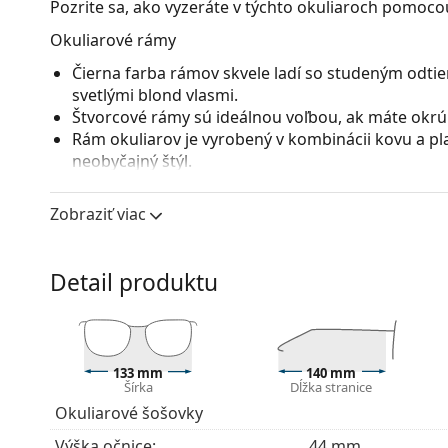
Pozrite sa, ako vyzeráte v týchto okuliaroch pomocou
Okuliarové rámy
Čierna farba rámov skvele ladí so studeným odtie
svetlými blond vlasmi.
Štvorcové rámy sú ideálnou voľbou, ak máte okrúhl
Rám okuliarov je vyrobený v kombinácii kovu a pl
neobyčajný štýl.
Celorámové okuliare sú najbežnejším typom rámov
straníc. Svojím nápadným dizajnom vám pomôžu zvý
Zobraziť viac
patrí pevnosť, odolnosť, spoľahlivé uchytenie ok
pred poškodením. Tento druh rámu je vhodný pre 
s vyššou optickou mohutnosťou.
Detail produktu
Príslušenstvo
Okuliare dodávame s originálnym puzdrom. Farba 
Handrička, ktorá je súčasťou balenia, je ideálna na
133 mm
140 mm
modely môžu namiesto handričky obsahovať texti
Šírka
Dĺžka stranice
Okuliarové šošovky
Ide o zdravotnícku pomôcku. Pred použitím si prečít
Výška očnice:
44 mm