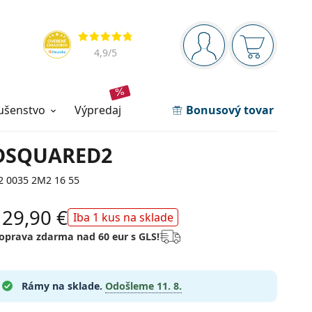
Navigačný panel
Hodnotenia
ste prihlásení
Nákupný ko
4,9
/5
lušenstvo
výpredaj
Bonusový tovar
DSQUARED2
2 0035 2M2 16 55
129,90 €
Iba 1 kus na sklade
oprava zdarma nad 60 eur s GLS!
Rámy na sklade.
Odošleme
11. 8.