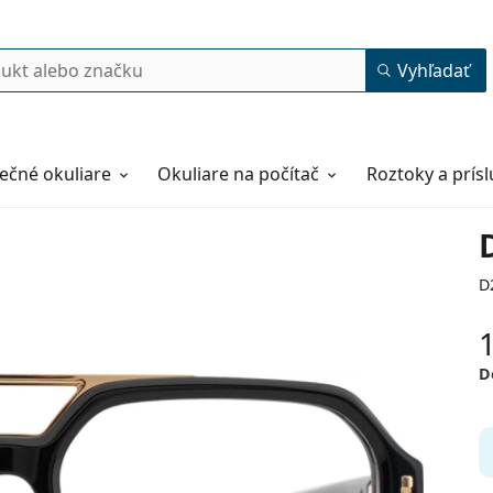
Vyhľadať
ečné okuliare
Okuliare na počítač
Roztoky a prís
D
D
55
16
140
140 mm