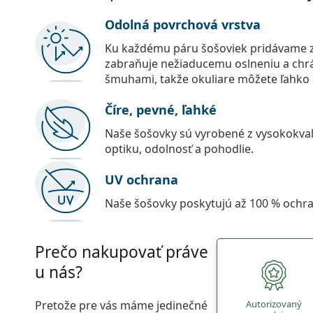
Odolná povrchová vrstva
Ku každému páru šošoviek pridávame z
zabraňuje nežiaducemu oslneniu a chr
šmuhami, takže okuliare môžete ľahko č
Číre, pevné, ľahké
Naše šošovky sú vyrobené z vysokokval
optiku, odolnosť a pohodlie.
UV ochrana
Naše šošovky poskytujú až 100 % ochr
Prečo nakupovať práve
u nás?
Pretože pre vás máme jedinečné
Autorizovaný