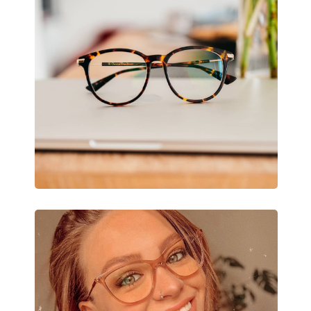
Flexi pánt:
Nie
Slnečný klip:
Nie
Príslušenstvo
Puzdro:
Áno
Čistiaca handrička:
Áno
Ostatné
Typ:
Unisex
Kategória:
Dioptrické okuliar
Značka:
Dsquared2
Kód:
D2 0035 2M2 16 5