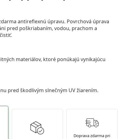
darma antireflexnú úpravu. Povrchová úprava
áni pred poškriabaním, vodou, prachom a
istiť.
itných materiálov, ktoré ponúkajú vynikajúcu
anu pred škodlivým slnečným UV žiarením.
Doprava zdarma pri