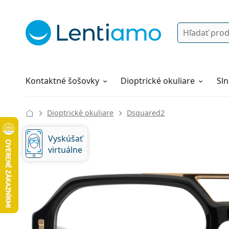
Vyhľadávanie
Prihlásenie
Navigácia webu
Roztoky
Všetko o nákupe
Kontaktné šošovky
Dioptrické okuliare
Sln
Dioptrické okuliare
Dsquared2
Vyskúšať
virtuálne
133 mm