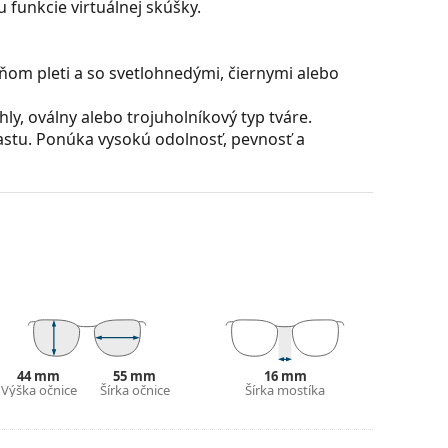
 funkcie virtuálnej skúšky.
ňom pleti a so svetlohnedými, čiernymi alebo
y, oválny alebo trojuholníkový typ tváre.
astu. Ponúka vysokú odolnosť, pevnosť a
, skladajú sa z okuliarového stredu a páru
razniť a dotvoriť váš štýl. K ich prednostiam
uliarových šošoviek a predovšetkým ich ochrana
všetky typy okuliarových šošoviek, vrátane tých
puzdra a jeho vyhotovenie sa môžu líšiť.
 čistenie a starostlivosť o okuliare. Niektoré
44 mm
55 mm
16 mm
lné vrecko.
Výška očnice
Šírka očnice
Šírka mostíka
ajte pokyny.