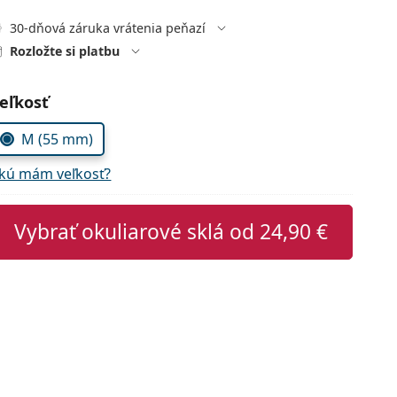
30-dňová záruka vrátenia peňazí
Rozložte si platbu
voľte parametre
eľkosť
M (55 mm)
kú mám veľkosť?
Vybrať okuliarové sklá od
24,90 €