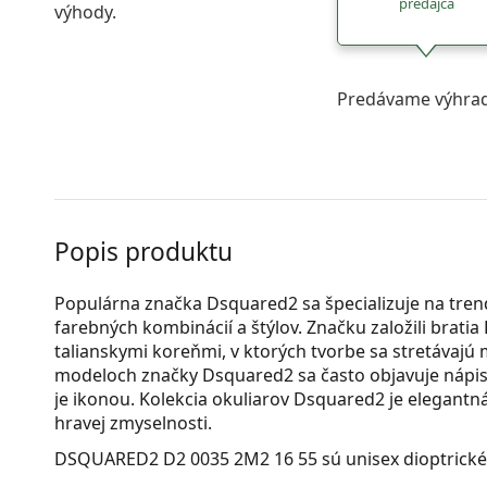
predajca
výhody.
Predávame výhrad
Popis produktu
Populárna značka Dsquared2 sa špecializuje na tre
farebných kombinácií a štýlov. Značku založili brati
talianskymi koreňmi, v ktorých tvorbe sa stretávajú
modeloch značky Dsquared2 sa často objavuje nápis 
je ikonou. Kolekcia okuliarov Dsquared2 je elegantn
hravej zmyselnosti.
DSQUARED2 D2 0035 2M2 16 55
sú unisex dioptrické