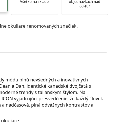
Všetko na sklade
objednávkach nad
60 eur
ne okuliare renomovaných značiek.
ndy módu plnú nevšedných a inovatívnych
a Dean a Dan, identické kanadské dvojčatá s
 moderné trendy s talianskym štýlom. Na
ICON vyjadrujúci presvedčenie, že každý človek
á a nadčasová, plná odvážnych kontrastov a
 okuliare.