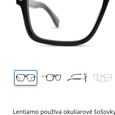
Šírka
Šírk
očnic
44 mm
55 mm
Výška očnice
Šírka očnice
Lentiamo používa okuliarové šošovky 