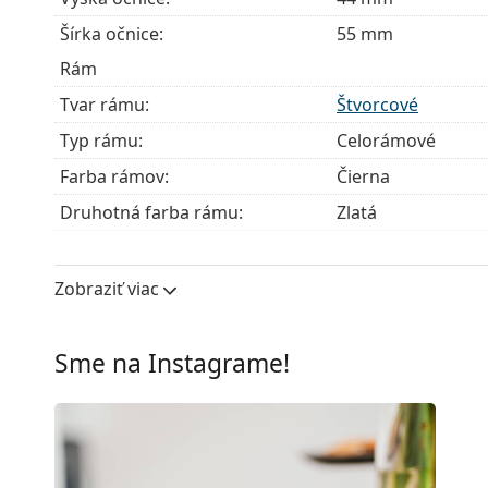
Šírka očnice:
55 mm
Rám
Tvar rámu:
Štvorcové
Typ rámu:
Celorámové
Farba rámov:
Čierna
Druhotná farba rámu:
Zlatá
Materiál rámov:
Kov/Plast
Veľkosť:
M
Zobraziť viac
Šírka:
133 mm
Dĺžka stranice:
140 mm
Sme na Instagrame!
Šírka mostíka:
16 mm
Hmotnosť:
155 g
Nastaviteľné sedielka:
Nie