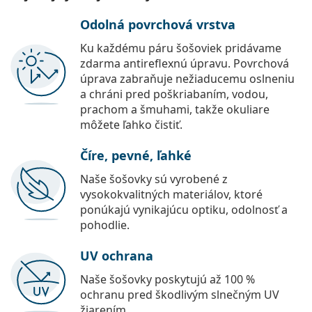
Odolná povrchová vrstva
Ku každému páru šošoviek pridávame
zdarma antireflexnú úpravu. Povrchová
úprava zabraňuje nežiaducemu oslneniu
a chráni pred poškriabaním, vodou,
prachom a šmuhami, takže okuliare
môžete ľahko čistiť.
Číre, pevné, ľahké
Naše šošovky sú vyrobené z
vysokokvalitných materiálov, ktoré
ponúkajú vynikajúcu optiku, odolnosť a
pohodlie.
UV ochrana
Naše šošovky poskytujú až 100 %
ochranu pred škodlivým slnečným UV
žiarením.