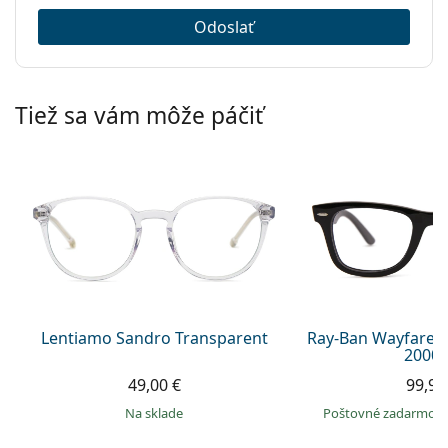
Odoslať
Tiež sa vám môže páčiť
Lentiamo Sandro Transparent
Ray-Ban Wayfarer
2000 
49,00 €
99,90
na sklade
Poštovné zadarmo