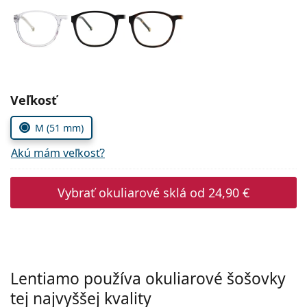
Persol
Prada
Všetky značky
Zvoľte parametre
Veľkosť
M (51 mm)
Akú mám veľkosť?
Vybrať okuliarové sklá od
24,90 €
Lentiamo používa okuliarové šošovky
tej najvyššej kvality