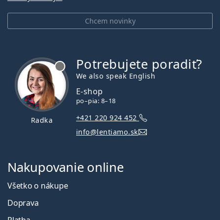
Chcem novinky
Potrebujete poradiť?
je offline
We also speak English
E-shop
po–pia: 8–18
+421 220 924 452
Radka
info@lentiamo.sk
Nakupovanie online
Všetko o nákupe
Doprava