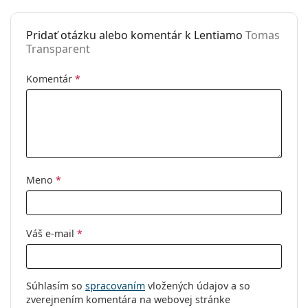
Flexi pánt:
Nie
Pridať otázku alebo komentár k Lentiamo
Tomas
Príslušenstvo
Transparent
Puzdro:
Áno
Komentár
*
Čistiaca
Áno
handrička:
Ostatné
Typ:
Unisex
Kategória:
Dioptrické okuliare
Meno
*
Okuliare na počítač
Značka:
Lentiamo
Kód:
Tomas Transparent
Váš e-mail
*
Súhlasím so
spracovaním
vložených údajov a so
zverejnením komentára na webovej stránke