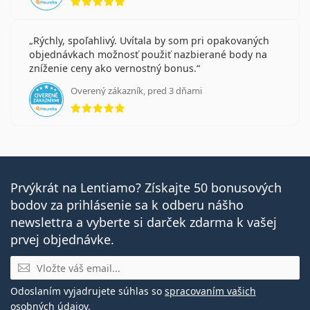
Rýchly, spoľahlivý. Uvítala by som pri opakovaných
objednávkach možnosť použiť nazbierané body na
zníženie ceny ako vernostný bonus.
Overený zákazník, pred 3 dňami
hodnotenie 5 z 5
Prvýkrát na Lentiamo? Získajte 50 bonusových
bodov za prihlásenie sa k odberu nášho
newslettra a vyberte si darček zdarma k vašej
prvej objednávke.
E-mail
Odoslaním vyjadrujete súhlas so
spracovaním vašich
osobných údajov
.