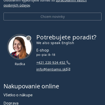
Odoslaním vyjadrujete súhlas so
spracovaním vašich
osobných údajov
.
Chcem novinky
Potrebujete poradiť?
je offline
We also speak English
E-shop
po–pia: 8–18
+421 220 924 452
Radka
info@lentiamo.sk
Nakupovanie online
Všetko o nákupe
Doprava