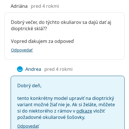
Príslušenstvo
Adriána
pred 4 rokmi
Puzdro:
Áno
Čistiaca
Áno
Dobrý večer, do týchto okuliarov sa dajú dať aj
handrička:
dioptrické sklá??
Ostatné
Vopred ďakujem za odpoveď
Typ:
Unisex
Odpovedať
Kategória:
Dioptrické okuliare
Okuliare na počítač
Andrea
pred 4 rokmi
Značka:
Ray-Ban
Kód:
RB3016 901/BF 51
Dobrý deň,
tento konkrétny model upraviť na dioptrický
variant možné žiaľ nie je. Ak si želáte, môžete
si do niektorého z rámov v
odkaze
vložiť
požadovné okuliarové šošovky.
Odpovedať