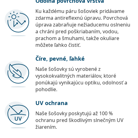
Odolná povrchová vrstva
Ku každému páru šošoviek pridávame
zdarma antireflexnú úpravu. Povrchová
úprava zabraňuje nežiaducemu oslneniu
a chráni pred poškriabaním, vodou,
prachom a šmuhami, takže okuliare
môžete ľahko čistiť.
Číre, pevné, ľahké
Naše šošovky sú vyrobené z
vysokokvalitných materiálov, ktoré
ponúkajú vynikajúcu optiku, odolnosť a
pohodlie.
UV ochrana
Naše šošovky poskytujú až 100 %
ochranu pred škodlivým slnečným UV
žiarením.