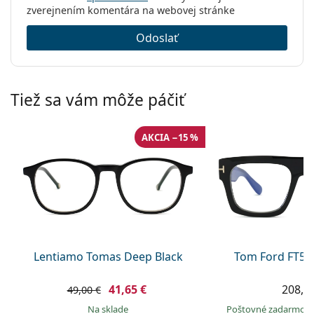
zverejnením komentára na webovej stránke
Odoslať
Tiež sa vám môže páčiť
AKCIA −15 %
Lentiamo Tomas Deep Black
Tom Ford FT56
41,65 €
208,9
49,00 €
na sklade
Poštovné zadarmo