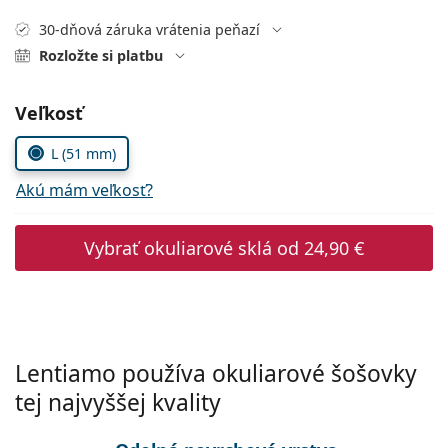
Persol
30-dňová záruka vrátenia peňazí
Prada
Rozložte si platbu
Všetky značky
Zvoľte parametre
Veľkosť
L (51 mm)
Akú mám veľkosť?
Vybrať okuliarové sklá od
24,90 €
Lentiamo používa okuliarové šošovky
tej najvyššej kvality