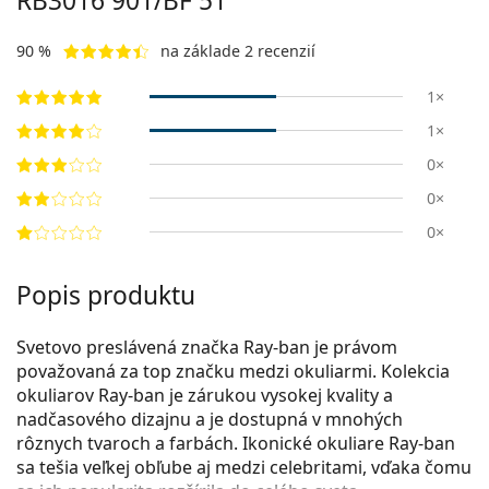
RB3016 901/BF 51
90 %
na základe 2 recenzií
1×
1×
0×
0×
0×
Popis produktu
Svetovo preslávená značka Ray-ban je právom
považovaná za top značku medzi okuliarmi. Kolekcia
okuliarov Ray-ban je zárukou vysokej kvality a
nadčasového dizajnu a je dostupná v mnohých
rôznych tvaroch a farbách. Ikonické okuliare Ray-ban
sa tešia veľkej obľube aj medzi celebritami, vďaka čomu