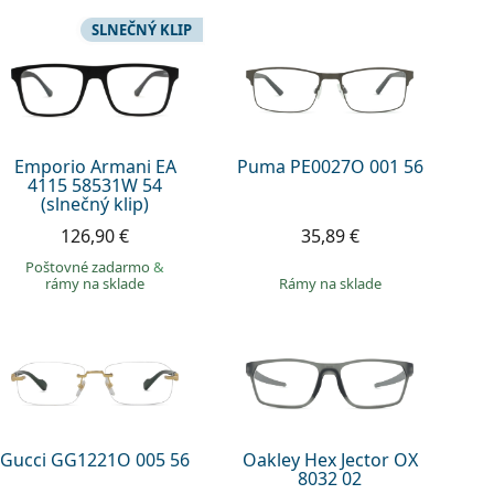
SLNEČNÝ KLIP
Emporio Armani EA
Puma PE0027O 001 56
4115 58531W 54
(slnečný klip)
35,89 €
126,90 €
Poštovné zadarmo
&
rámy na sklade
rámy na sklade
Gucci GG1221O 005 56
Oakley Hex Jector OX
8032 02