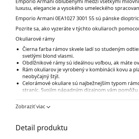
Emporio Armani obľúbenými medzi všetkými milovník
luxusu, elegancie a vysokého umeleckého spracovan
Emporio Armani 0EA1027 3001 55
sú pánske dioptric
Pozrite sa, ako vyzeráte v týchto okuliaroch pomocou
Okuliarové rámy
Čierna farba rámov skvele ladí so studeným odtie
svetlými blond vlasmi.
Obdĺžnikové rámy sú ideálnou voľbou, ak máte ová
Rám okuliarov je vyrobený v kombinácii kovu a pl
neobyčajný štýl.
Celorámové okuliare sú najbežnejším typom rámov
straníc. Svojím nápadným dizajnom vám pomôžu zvý
patrí pevnosť, odolnosť, spoľahlivé uchytenie ok
pred poškodením. Tento druh rámu je vhodný pre 
Zobraziť viac
s vyššou optickou mohutnosťou.
Nastaviteľné sedielka umožňujú jemnú úpravu poz
prispôsobia tvaru nosa a zaistia tak väčší komfor
Detail produktu
vykonávať skúsený optik, aby neodbornou manipu
zlomeniu.