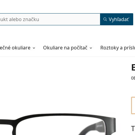
Vyhľadať
ečné okuliare
Okuliare na počítač
Roztoky a prís
0
T
55
18
140
140 mm