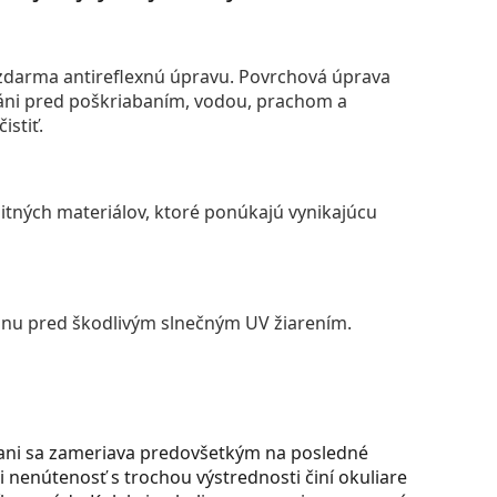
darma antireflexnú úpravu. Povrchová úprava
áni pred poškriabaním, vodou, prachom a
istiť.
itných materiálov, ktoré ponúkajú vynikajúcu
anu pred škodlivým slnečným UV žiarením.
ani sa zameriava predovšetkým na posledné
 nenútenosť s trochou výstrednosti činí okuliare