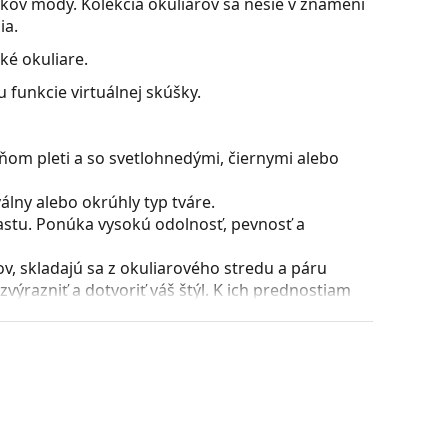
ov módy. Kolekcia okuliarov sa nesie v znamení
ia.
ké okuliare.
 funkcie virtuálnej skúšky.
ňom pleti a so svetlohnedými, čiernymi alebo
lny alebo okrúhly typ tváre.
astu. Ponúka vysokú odolnosť, pevnosť a
, skladajú sa z okuliarového stredu a páru
razniť a dotvoriť váš štýl. K ich prednostiam
uliarových šošoviek a predovšetkým ich ochrana
všetky typy okuliarových šošoviek, vrátane tých
ície a usadenie okuliarov. Nosové opierky sa
t pri nosení. Nastavenie sedielok by mal vždy
láciou nedošlo k ich poškodeniu alebo