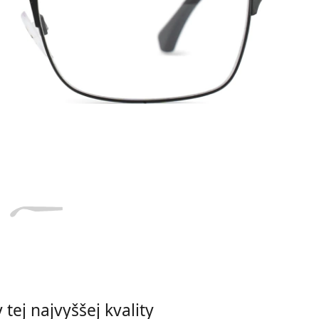
Dĺžka stranice
a
Šírka
Dĺžka
e
mostíka
stranice
18 mm
Šírka mostíka
tej najvyššej kvality