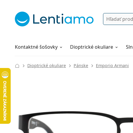
Vyhľadávanie
Prihlásenie
Navigácia webu
Roztoky
Všetko o nákupe
Kontaktné šošovky
Dioptrické okuliare
Sln
Dioptrické okuliare
Pánske
Emporio Armani
134 mm