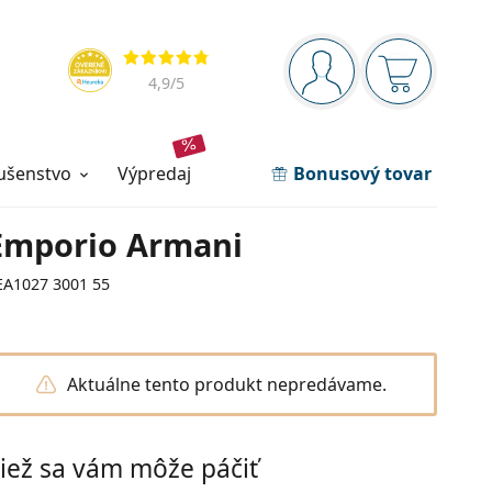
Navigačný panel
Hodnotenia
ste prihlásení
Nákupný ko
4,9
/5
lušenstvo
výpredaj
Bonusový tovar
Emporio Armani
EA1027 3001 55
Aktuálne tento produkt nepredávame.
iež sa vám môže páčiť