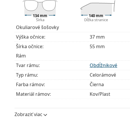
Flexi pánt so zabudovanou pružinou dovoľuje rozt
pohodlnejšie nasadenie okuliarov. Rám je vďaka nej
134 mm
140 mm
správne nastavenie.
Šírka
Dĺžka stranice
Okuliarové šošovky
Príslušenstvo
Výška očnice:
37 mm
Okuliare dodávame s originálnym puzdrom. Farba 
Handrička, ktorá je súčasťou balenia, je ideálna na
Šírka očnice:
55 mm
modely môžu namiesto handričky obsahovať texti
Rám
Ide o zdravotnícku pomôcku. Pred použitím si prečít
Tvar rámu:
Obdĺžnikové
Typ rámu:
Celorámové
Farba rámov:
Čierna
Materiál rámov:
Kov/Plast
Veľkosť:
M
Šírka:
134 mm
Zobraziť viac
Dĺžka stranice:
140 mm