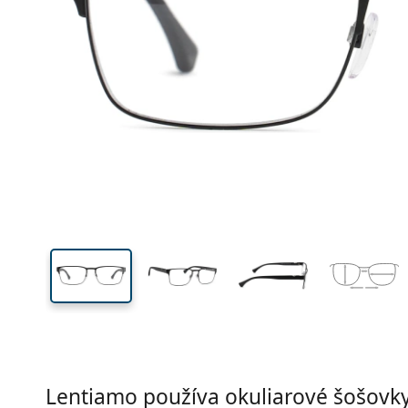
Šírka
Šírk
očnic
37 mm
55 mm
Výška očnice
Šírka očnice
Lentiamo používa okuliarové šošovky 