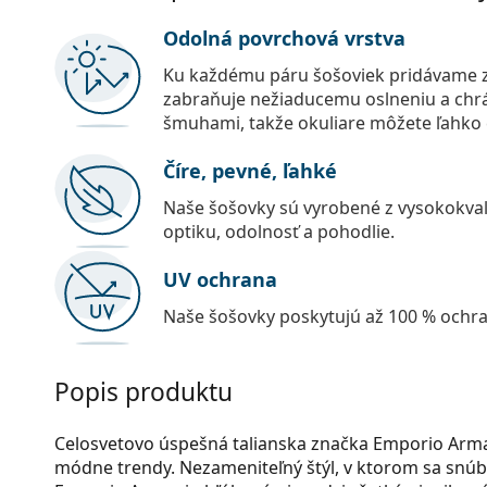
Odolná povrchová vrstva
Ku každému páru šošoviek pridávame z
zabraňuje nežiaducemu oslneniu a chr
šmuhami, takže okuliare môžete ľahko č
Číre, pevné, ľahké
Naše šošovky sú vyrobené z vysokokval
optiku, odolnosť a pohodlie.
UV ochrana
Naše šošovky poskytujú až 100 % ochr
Popis produktu
Celosvetovo úspešná talianska značka Emporio Arm
módne trendy. Nezameniteľný štýl, v ktorom sa snúbi