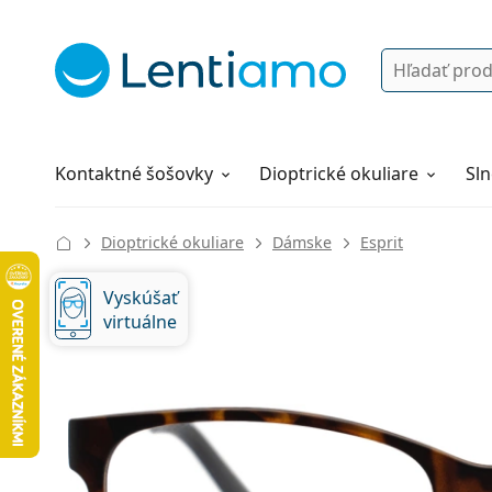
Vyhľadávanie
Prihlásenie
Navigácia webu
Roztoky
Všetko o nákupe
Kontaktné šošovky
Dioptrické okuliare
Sln
Dioptrické okuliare
Dámske
Esprit
Vyskúšať
virtuálne
128 mm