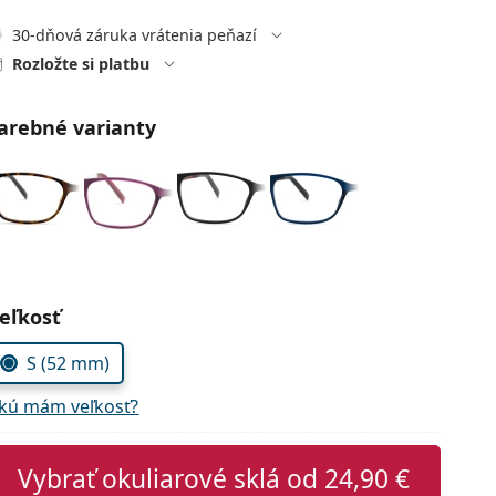
30-dňová záruka vrátenia peňazí
Rozložte si platbu
arebné varianty
voľte parametre
eľkosť
S (52 mm)
kú mám veľkosť?
Vybrať okuliarové sklá od
24,90 €