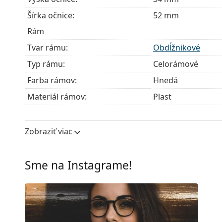
Šírka očnice:
52 mm
Rám
Tvar rámu:
Obdĺžnikové
Typ rámu:
Celorámové
Farba rámov:
Hnedá
Materiál rámov:
Plast
Veľkosť:
S
Šírka:
128 mm
Zobraziť viac
Dĺžka stranice:
145 mm
Šírka mostíka:
17 mm
Sme na Instagrame!
Hmotnosť:
100 g
Nastaviteľné sedielka:
Nie
Príslušenstvo