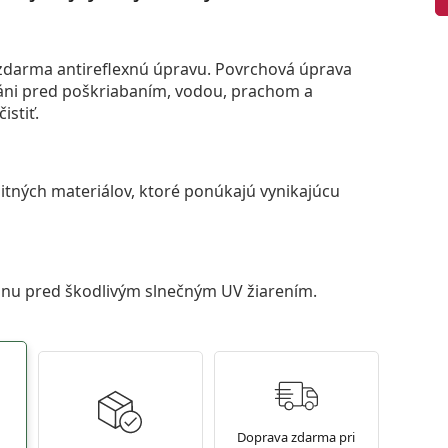
darma antireflexnú úpravu. Povrchová úprava
áni pred poškriabaním, vodou, prachom a
istiť.
itných materiálov, ktoré ponúkajú vynikajúcu
anu pred škodlivým slnečným UV žiarením.
Doprava zdarma pri