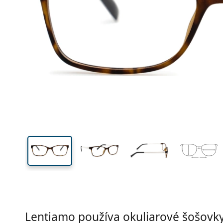
Šírka
Šírk
očnic
34 mm
52 mm
Výška očnice
Šírka očnice
Lentiamo používa okuliarové šošovky 