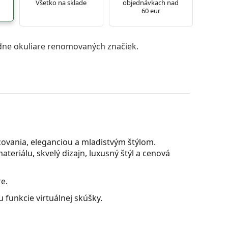
Všetko na sklade
objednávkach nad
60 eur
ne okuliare renomovaných značiek.
covania, eleganciou a mladistvým štýlom.
teriálu, skvelý dizajn, luxusný štýl a cenová
e.
 funkcie virtuálnej skúšky.