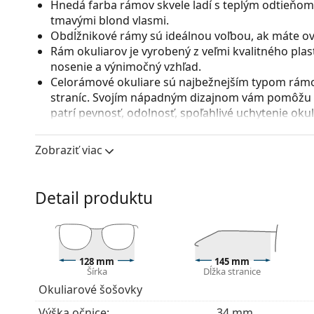
Hnedá farba rámov skvele ladí s teplým odtieňom 
tmavými blond vlasmi.
Obdĺžnikové rámy sú ideálnou voľbou, ak máte ová
Rám okuliarov je vyrobený z veľmi kvalitného pla
nosenie a výnimočný vzhľad.
Celorámové okuliare sú najbežnejším typom rámov
straníc. Svojím nápadným dizajnom vám pomôžu zvý
patrí pevnosť, odolnosť, spoľahlivé uchytenie ok
pred poškodením. Tento druh rámu je vhodný pre 
s vyššou optickou mohutnosťou.
Zobraziť viac
Príslušenstvo
Okuliare dodávame s originálnym puzdrom. Farba 
Detail produktu
Handrička, ktorá je súčasťou balenia, je ideálna na
modely môžu namiesto handričky obsahovať texti
Ide o zdravotnícku pomôcku. Pred použitím si prečít
128 mm
145 mm
Šírka
Dĺžka stranice
Okuliarové šošovky
Výška očnice:
34 mm