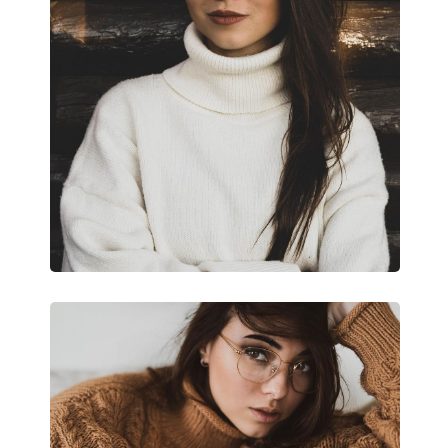
Puzdro:
Áno
Čistiaca handrička:
Áno
Ostatné
Typ:
Dámske
Kategória:
Dioptrické okuliar
Značka:
Esprit
Kód:
ET17444N 545 52