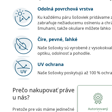
Odolná povrchová vrstva
Ku každému páru šošoviek pridávame z
zabraňuje nežiaducemu oslneniu a chr
šmuhami, takže okuliare môžete ľahko č
Číre, pevné, ľahké
Naše šošovky sú vyrobené z vysokokval
optiku, odolnosť a pohodlie.
UV ochrana
Naše šošovky poskytujú až 100 % ochr
Prečo nakupovať práve
u nás?
Pretože pre vás máme jedinečné
Autorizovaný