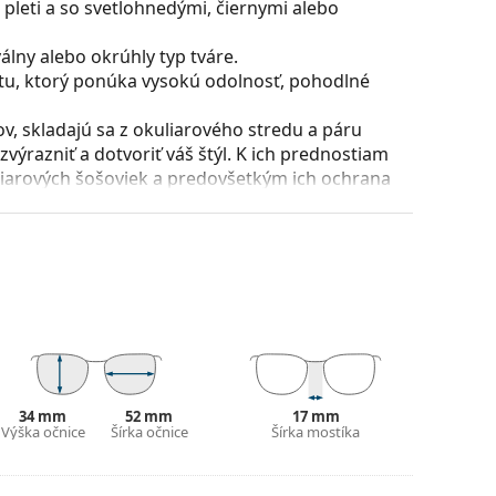
pleti a so svetlohnedými, čiernymi alebo
lny alebo okrúhly typ tváre.
stu, ktorý ponúka vysokú odolnosť, pohodlné
, skladajú sa z okuliarového stredu a páru
razniť a dotvoriť váš štýl. K ich prednostiam
uliarových šošoviek a predovšetkým ich ochrana
všetky typy okuliarových šošoviek, vrátane tých
puzdra a jeho vyhotovenie sa môžu líšiť.
 čistenie a starostlivosť o okuliare. Niektoré
lné vrecko.
ajte pokyny.
34 mm
52 mm
17 mm
Výška očnice
Šírka očnice
Šírka mostíka