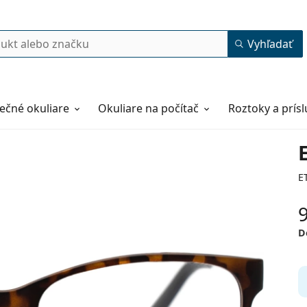
Vyhľadať
ečné okuliare
Okuliare na počítač
Roztoky a prís
E
D
52
17
145
145 mm