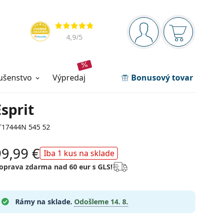
Navigačný panel
Hodnotenia
ste prihlásení
Nákupný ko
4,9
/5
lušenstvo
výpredaj
Bonusový tovar
Esprit
T17444N 545 52
99,99 €
Iba 1 kus na sklade
oprava zdarma nad 60 eur s GLS!
Rámy na sklade.
Odošleme
14. 8.