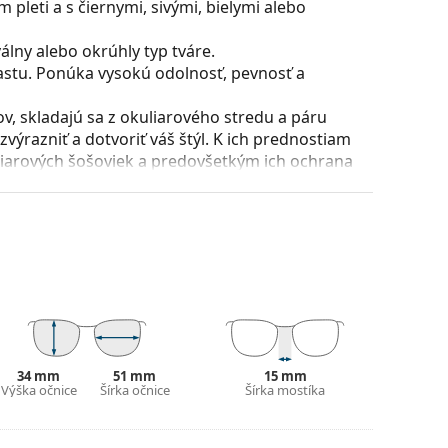
pleti a s čiernymi, sivými, bielymi alebo
lny alebo okrúhly typ tváre.
astu. Ponúka vysokú odolnosť, pevnosť a
, skladajú sa z okuliarového stredu a páru
razniť a dotvoriť váš štýl. K ich prednostiam
uliarových šošoviek a predovšetkým ich ochrana
všetky typy okuliarových šošoviek, vrátane tých
puzdra a jeho vyhotovenie sa môžu líšiť.
 čistenie a starostlivosť o okuliare. Niektoré
lné vrecko.
ajte pokyny.
34 mm
51 mm
15 mm
Výška očnice
Šírka očnice
Šírka mostíka