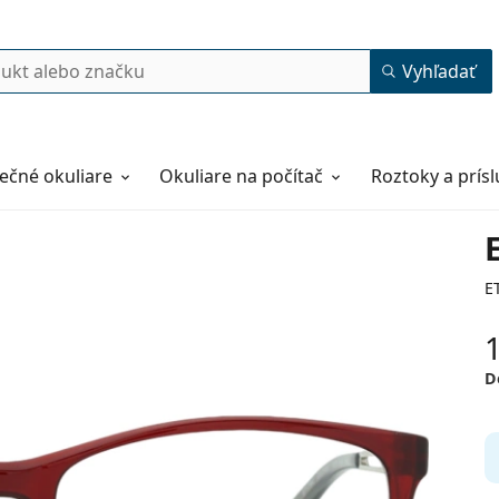
Vyhľadať
ečné okuliare
Okuliare na počítač
Roztoky a prís
E
D
51
15
135
135 mm