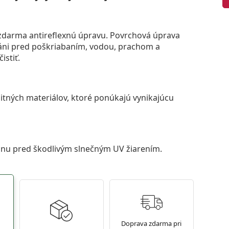
darma antireflexnú úpravu. Povrchová úprava
áni pred poškriabaním, vodou, prachom a
istiť.
itných materiálov, ktoré ponúkajú vynikajúcu
anu pred škodlivým slnečným UV žiarením.
Doprava zdarma pri