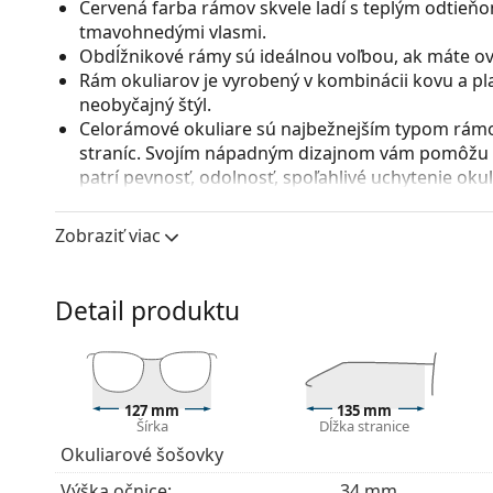
Červená farba rámov skvele ladí s teplým odtieňom 
tmavohnedými vlasmi.
Obdĺžnikové rámy sú ideálnou voľbou, ak máte ová
Rám okuliarov je vyrobený v kombinácii kovu a pl
neobyčajný štýl.
Celorámové okuliare sú najbežnejším typom rámov
straníc. Svojím nápadným dizajnom vám pomôžu zvý
patrí pevnosť, odolnosť, spoľahlivé uchytenie ok
pred poškodením. Tento druh rámu je vhodný pre 
s vyššou optickou mohutnosťou.
Zobraziť viac
Príslušenstvo
Okuliare dodávame s originálnym puzdrom. Farba 
Detail produktu
Handrička, ktorá je súčasťou balenia, je ideálna na
modely môžu namiesto handričky obsahovať texti
Ide o zdravotnícku pomôcku. Pred použitím si prečít
127 mm
135 mm
Šírka
Dĺžka stranice
Okuliarové šošovky
Výška očnice:
34 mm