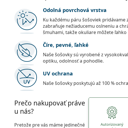
Odolná povrchová vrstva
Ku každému páru šošoviek pridávame z
zabraňuje nežiaducemu oslneniu a chr
šmuhami, takže okuliare môžete ľahko č
Číre, pevné, ľahké
Naše šošovky sú vyrobené z vysokokval
optiku, odolnosť a pohodlie.
UV ochrana
Naše šošovky poskytujú až 100 % ochr
Prečo nakupovať práve
u nás?
Pretože pre vás máme jedinečné
Autorizovaný