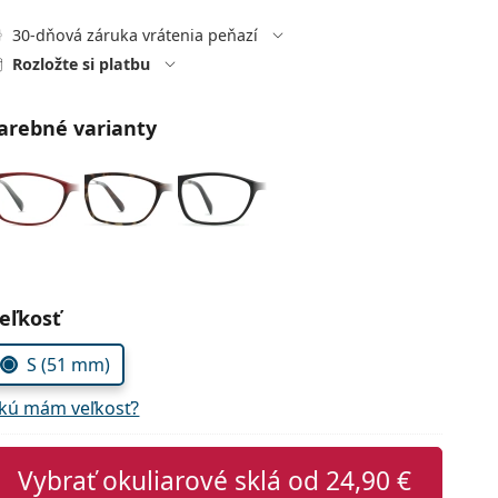
30-dňová záruka vrátenia peňazí
Rozložte si platbu
arebné varianty
voľte parametre
eľkosť
S (51 mm)
kú mám veľkosť?
Vybrať okuliarové sklá od
24,90 €