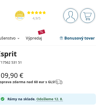
Navigačný panel
Hodnotenia
ste prihlásení
Nákupný ko
4,9
/5
lušenstvo
výpredaj
Bonusový tovar
Esprit
T17562 531 51
109,90 €
oprava zdarma nad 60 eur s GLS!
Rámy na sklade.
Odošleme
12. 8.