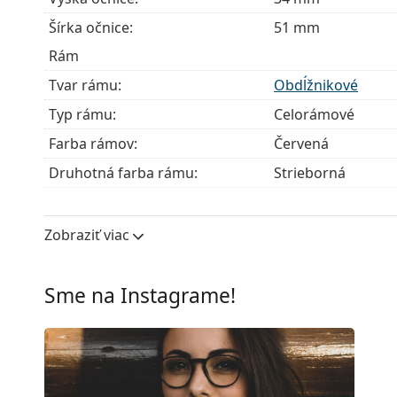
Šírka očnice:
51 mm
Rám
Tvar rámu:
Obdĺžnikové
Typ rámu:
Celorámové
Farba rámov:
Červená
Druhotná farba rámu:
Strieborná
Materiál rámov:
Kov/Plast
Veľkosť:
S
Zobraziť viac
Šírka:
127 mm
Dĺžka stranice:
135 mm
Sme na Instagrame!
Šírka mostíka:
15 mm
Hmotnosť:
90 g
Nastaviteľné sedielka:
Nie