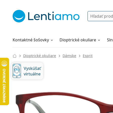
Vyhľadávanie
Prihlásenie
Navigácia webu
Roztoky
Všetko o nákupe
Kontaktné šošovky
Dioptrické okuliare
Sln
Dioptrické okuliare
Dámske
Esprit
Vyskúšať
virtuálne
127 mm