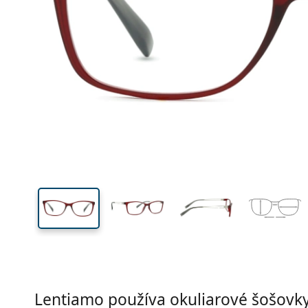
Šírka
Šírk
očnic
34 mm
51 mm
Výška očnice
Šírka očnice
Lentiamo používa okuliarové šošovky 