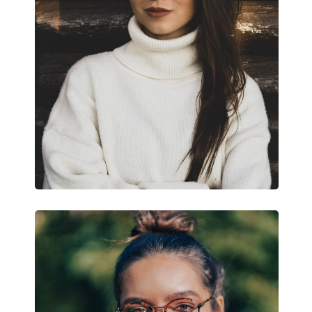
Flexi pánt:
Nie
Slnečný klip:
Nie
Príslušenstvo
Puzdro:
Áno
Čistiaca handrička:
Áno
Ostatné
Typ:
Dámske
Kategória:
Dioptrické okuliar
Značka:
Esprit
Kód:
ET17562 531 51