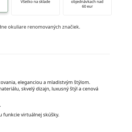
Všetko na sklade
objednávkach nad
60 eur
ne okuliare renomovaných značiek.
covania, eleganciou a mladistvým štýlom.
teriálu, skvelý dizajn, luxusný štýl a cenová
.
 funkcie virtuálnej skúšky.