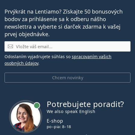
Prvýkrát na Lentiamo? Získajte 50 bonusových
bodov za prihlásenie sa k odberu nášho
newslettra a vyberte si darček zdarma k vašej
prvej objednávke.
E-mail
Odoslaním vyjadrujete súhlas so
spracovaním vašich
osobných údajov
.
Chcem novinky
Potrebujete poradiť?
je online
We also speak English
E-shop
po–pia: 8–18