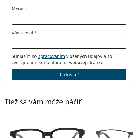
Kód:
ET17564 505 54
Meno
*
Váš e-mail
*
Súhlasím so
spracovaním
vložených údajov a so
zverejnením komentára na webovej stránke
Odoslať
Tiež sa vám môže páčiť