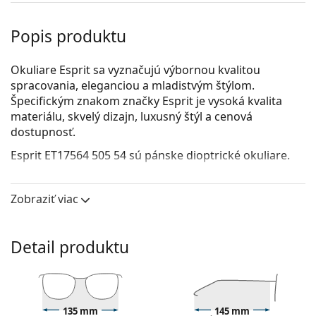
Popis produktu
Okuliare Esprit sa vyznačujú výbornou kvalitou
spracovania, eleganciou a mladistvým štýlom.
Špecifickým znakom značky Esprit je vysoká kvalita
materiálu, skvelý dizajn, luxusný štýl a cenová
dostupnosť.
Esprit ET17564 505 54
sú pánske dioptrické okuliare.
Pozrite sa, ako vyzeráte v týchto okuliaroch pomocou
funkcie virtuálnej skúšky.
Zobraziť viac
Okuliarové rámy
Sivá farba rámov skvele ladí so studeným odtieňom
Detail produktu
pleti a s ryšavými, sivými, bielymi alebo tmavými
blond vlasmi.
Obdĺžnikové rámy sú ideálnou voľbou, ak máte
oválny alebo okrúhly typ tváre.
135 mm
145 mm