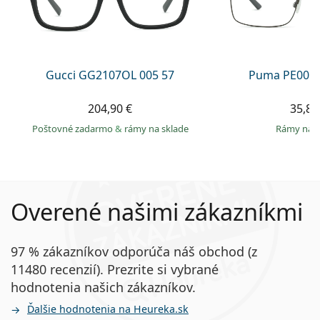
Gucci GG2107OL 005 57
Puma PE0027
204,90 €
35,89
Poštovné zadarmo
&
rámy na sklade
rámy na 
Overené našimi zákazníkmi
97 % zákazníkov odporúča náš obchod (z
11480 recenzií). Prezrite si vybrané
hodnotenia našich zákazníkov.
Ďalšie hodnotenia na Heureka.sk