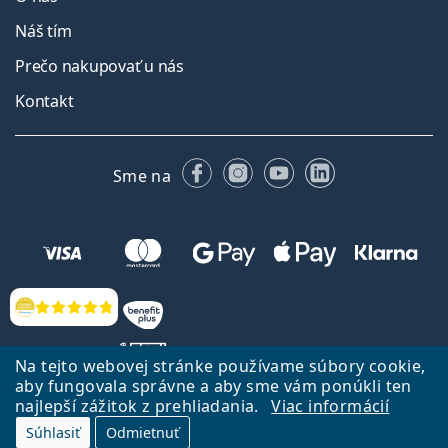
Náš tím
Prečo nakupovať u nás
Kontakt
Facebooku
Instagrame
YouTube
LinkedIn
Sme na
Hodnotenia
Na tejto webovej stránke používame súbory cookie,
aby fungovala správne a aby sme vám ponúkli ten
najlepší zážitok z prehliadania.
Viac informácií
Späť na Úvodnu stránku
Prejsť hore
Súhlasiť
Odmietnuť