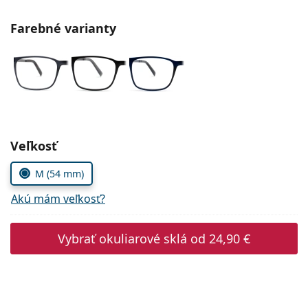
Gucci
Všetky roztoky
je onli
Všetky značky
Farebné varianty
Persol
Prada
Všetky značky
Zvoľte parametre
Veľkosť
M (54 mm)
Akú mám veľkosť?
Vybrať okuliarové sklá od
24,90 €