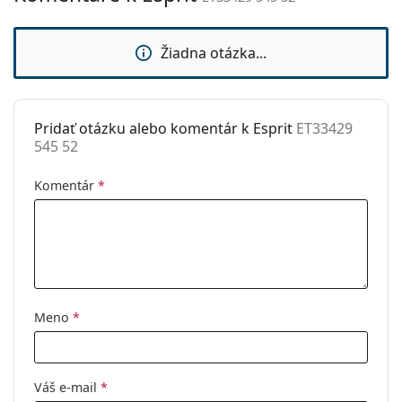
sedielka:
Flexi pánt:
Nie
Žiadna otázka...
Príslušenstvo
Puzdro:
Áno
Pridať otázku alebo komentár k Esprit
ET33429
Čistiaca
Áno
545 52
handrička:
Ostatné
Komentár
*
Typ:
Pánske
Kategória:
Dioptrické okuliare
Značka:
Esprit
Kód:
ET33429 545 52
Meno
*
Váš e-mail
*