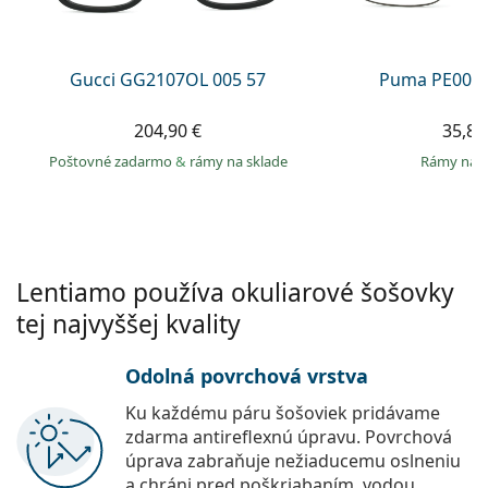
Persol
Prada
Gucci GG2107OL 005 57
Puma PE0027
Všetky značky
204,90 €
35,89
Poštovné zadarmo
&
rámy na sklade
rámy na 
Lentiamo používa okuliarové šošovky
tej najvyššej kvality
Odolná povrchová vrstva
Ku každému páru šošoviek pridávame
zdarma antireflexnú úpravu. Povrchová
úprava zabraňuje nežiaducemu oslneniu
a chráni pred poškriabaním, vodou,