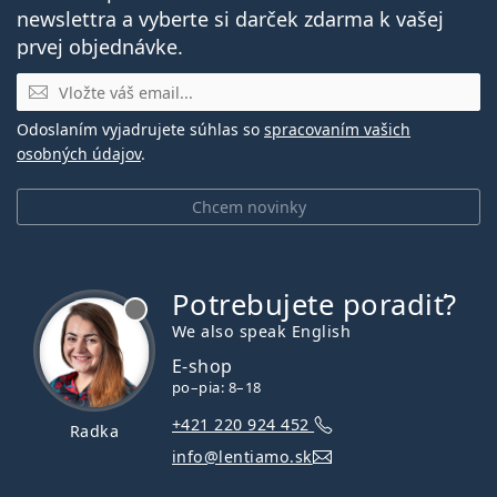
newslettra a vyberte si darček zdarma k vašej
prvej objednávke.
E-mail
Odoslaním vyjadrujete súhlas so
spracovaním vašich
osobných údajov
.
Chcem novinky
Potrebujete poradiť?
je offline
We also speak English
E-shop
po–pia: 8–18
+421 220 924 452
Radka
info@lentiamo.sk