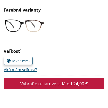
Gucci
Všetky roztoky
je onli
Všetky značky
Farebné varianty
Persol
Prada
Všetky značky
Zvoľte parametre
Veľkosť
M (53 mm)
Akú mám veľkosť?
Vybrať okuliarové sklá od
24,90 €