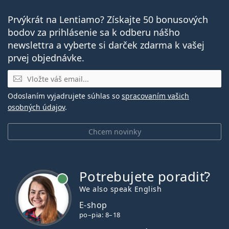
Prvýkrát na Lentiamo? Získajte 50 bonusových
bodov za prihlásenie sa k odberu nášho
newslettra a vyberte si darček zdarma k vašej
prvej objednávke.
E-mail
Odoslaním vyjadrujete súhlas so
spracovaním vašich
osobných údajov
.
Chcem novinky
Potrebujete poradiť?
je online
We also speak English
E-shop
po–pia: 8–18