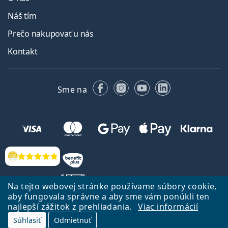
Náš tím
Prečo nakupovať u nás
Kontakt
Facebooku
Instagrame
YouTube
LinkedIn
Sme na
Hodnotenia
Na tejto webovej stránke používame súbory cookie,
aby fungovala správne a aby sme vám ponúkli ten
najlepší zážitok z prehliadania.
Viac informácií
Späť na Úvodnu stránku
Prejsť hore
Súhlasiť
Odmietnuť