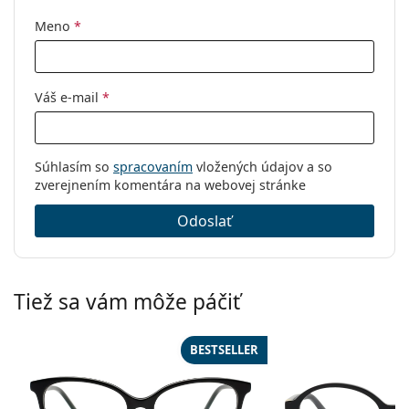
Kód:
ET33459 538 53
Meno
*
Váš e-mail
*
Súhlasím so
spracovaním
vložených údajov a so
zverejnením komentára na webovej stránke
Odoslať
Tiež sa vám môže páčiť
BESTSELLER