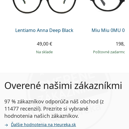
Lentiamo Anna Deep Black
Miu Miu 0MU 01
49,00 €
198,9
na sklade
Poštovné zadarmo
Overené našimi zákazníkmi
97 % zákazníkov odporúča náš obchod (z
11477 recenzií). Prezrite si vybrané
hodnotenia našich zákazníkov.
Ďalšie hodnotenia na Heureka.sk