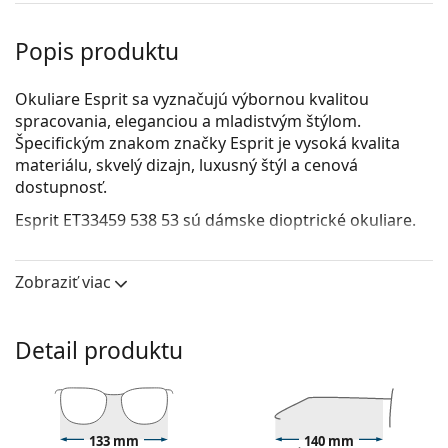
Popis produktu
Okuliare Esprit sa vyznačujú výbornou kvalitou
spracovania, eleganciou a mladistvým štýlom.
Špecifickým znakom značky Esprit je vysoká kvalita
materiálu, skvelý dizajn, luxusný štýl a cenová
dostupnosť.
Esprit ET33459 538 53
sú dámske dioptrické okuliare.
Pozrite sa, ako vyzeráte v týchto okuliaroch pomocou
funkcie virtuálnej skúšky.
Zobraziť viac
Okuliarové rámy
Čierna farba rámov skvele ladí so studeným
Detail produktu
odtieňom pleti a so svetlohnedými, čiernymi alebo
svetlými blond vlasmi.
Obdĺžnikové rámy sú ideálnou voľbou, ak máte
oválny alebo okrúhly typ tváre.
133 mm
140 mm