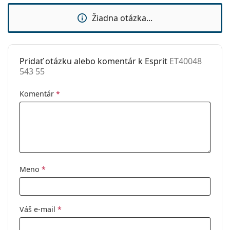
Značka:
Esprit
Žiadna otázka...
Použitie:
Móda
Kód:
ET40048 543 55
Pridať otázku alebo komentár k Esprit
ET40048
543 55
Komentár
*
Meno
*
Váš e-mail
*