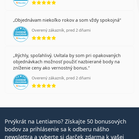
Objednávam niekoľko rokov a som vždy spokojná
Overený zákazník, pred 2 dňami
hodnotenie 5 z 5
Rýchly, spoľahlivý. Uvítala by som pri opakovaných
objednávkach možnosť použiť nazbierané body na
zníženie ceny ako vernostný bonus.
Overený zákazník, pred 2 dňami
hodnotenie 5 z 5
Prvýkrát na Lentiamo? Získajte 50 bonusových
bodov za prihlásenie sa k odberu nášho
newslettra a vyberte si darček zdarma k vašej