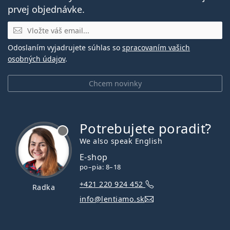
prvej objednávke.
E-mail
Odoslaním vyjadrujete súhlas so
spracovaním vašich
osobných údajov
.
Chcem novinky
Potrebujete poradiť?
je offline
We also speak English
E-shop
po–pia: 8–18
+421 220 924 452
Radka
info@lentiamo.sk