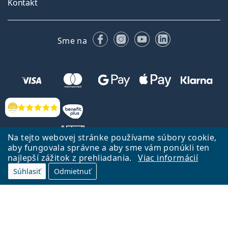
Kontakt
Facebooku
Instagrame
YouTube
LinkedIn
Sme na
Hodnotenia
Na tejto webovej stránke používame súbory cookie,
aby fungovala správne a aby sme vám ponúkli ten
najlepší zážitok z prehliadania.
Viac informácií
Späť na Úvodnu stránku
Prejsť hore
Súhlasiť
Odmietnuť
Lentiamo.sk vlastní a prevádzkuje spoločnosť Lentiamo s.r.o., Česká
republika
Sme tu pre Vás už 18 rokov.