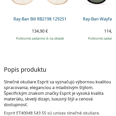
Persol
Prada
Ray-Ban Bill RB2198 129251
Ray-Ban Wayfare
Všetky značky
134,90 €
114,9
Poštovné zadarmo
&
na sklade
Poštovné zadar
Popis produktu
Slnečné okuliare Esprit sa vyznačujú výbornou kvalitou
spracovania, eleganciou a mladistvým štýlom.
Špecifickým znakom značky Esprit je vysoká kvalita
materiálu, skvelý dizajn, luxusný štýl a cenová
dostupnosť.
Esprit ET40048 543 55
sú unisex slnečné okuliare.