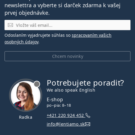
newslettra a vyberte si darček zdarma k vašej
prvej objednávke.
E-mail
Odoslaním vyjadrujete súhlas so
spracovaním vašich
osobných údajov
.
Chcem novinky
Potrebujete poradiť?
je offline
We also speak English
E-shop
po–pia: 8–18
+421 220 924 452
Radka
info@lentiamo.sk