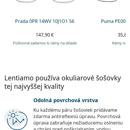
Persol
Prada
Prada 0PR 14WV 10J1O1 56
Puma PE0027
Všetky značky
147,90 €
35,89
Poštovné zadarmo
&
rámy na sklade
rámy na 
Lentiamo používa okuliarové šošovky
tej najvyššej kvality
Odolná povrchová vrstva
Ku každému páru šošoviek pridávame
zdarma antireflexnú úpravu. Povrchová
úprava zabraňuje nežiaducemu oslneniu
a chráni pred poškriabaním, vodou,