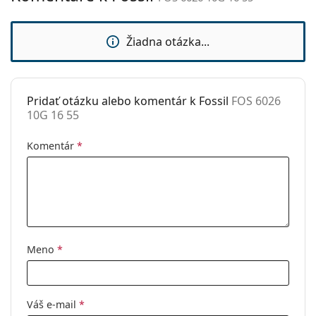
sedielka:
Ide o zdravotnícku pomôcku. Pred použitím si
prečítajte pokyny.
Slnečný klip:
Nie
Žiadna otázka...
Príslušenstvo
Puzdro:
Áno
Pridať otázku alebo komentár k Fossil
FOS 6026
Čistiaca
Áno
10G 16 55
handrička:
Ostatné
Komentár
*
Typ:
Pánske
Kategória:
Dioptrické okuliare
Značka:
Fossil
Kód:
FOS 6026 10G 16 55
Meno
*
Váš e-mail
*