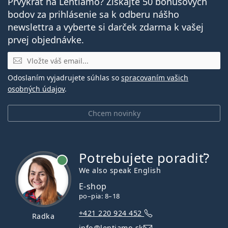
Prvýkrát na Lentiamo? Získajte 50 bonusových
bodov za prihlásenie sa k odberu nášho
newslettra a vyberte si darček zdarma k vašej
prvej objednávke.
E-mail
Odoslaním vyjadrujete súhlas so
spracovaním vašich
osobných údajov
.
Chcem novinky
Potrebujete poradiť?
je online
We also speak English
E-shop
po–pia: 8–18
+421 220 924 452
Radka
info@lentiamo.sk