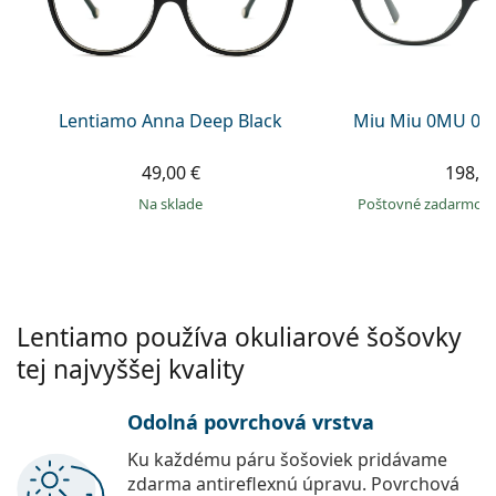
Gucci
Všetky roztoky
je onli
Všetky značky
Persol
Prada
Lentiamo Anna Deep Black
Miu Miu 0MU 09
Všetky značky
49,00 €
198,9
na sklade
Poštovné zadarmo
Lentiamo používa okuliarové šošovky
tej najvyššej kvality
Odolná povrchová vrstva
Ku každému páru šošoviek pridávame
zdarma antireflexnú úpravu. Povrchová