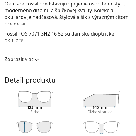
Okuliare Fossil predstavujú spojenie osobitého štýlu,
moderného dizajnu a špičkovej kvality. Kolekcia
okuliarov je nadčasová, štýlová a šik s výrazným citom
pre detail.
Fossil FOS 7071 3H2 16 52
sú dámske dioptrické
okuliare.
Pozrite sa, ako vyzeráte v týchto okuliaroch pomocou
funkcie virtuálnej skúšky.
Zobraziť viac
Okuliarové rámy
Čierna farba rámov skvele ladí so studeným
Detail produktu
odtieňom pleti a so svetlohnedými, čiernymi alebo
svetlými blond vlasmi.
Rámy Cat Eye sú ideálnou voľbou, ak máte srdcový,
oválny alebo kosoštvorcový typ tváre.
125 mm
140 mm
Rám okuliarov je vyrobený z veľmi kvalitného plastu,
Šírka
Dĺžka stranice
ktorý ponúka vysokú odolnosť, pohodlné nosenie a
výnimočný vzhľad.
Celorámové okuliare sú najbežnejším typom rámov,