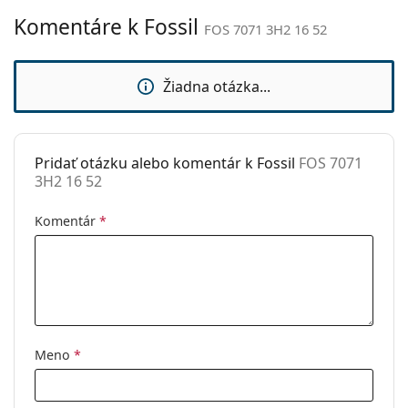
Komentáre k Fossil
Nastaviteľné
Nie
FOS 7071 3H2 16 52
sedielka:
Flexi pánt:
Nie
Žiadna otázka...
Slnečný klip:
Nie
Príslušenstvo
Pridať otázku alebo komentár k Fossil
FOS 7071
Puzdro:
Áno
3H2 16 52
Čistiaca
Áno
handrička:
Komentár
*
Ostatné
Typ:
Dámske
Kategória:
Dioptrické okuliare
Značka:
Fossil
Meno
*
Kód:
FOS 7071 3H2 16 52