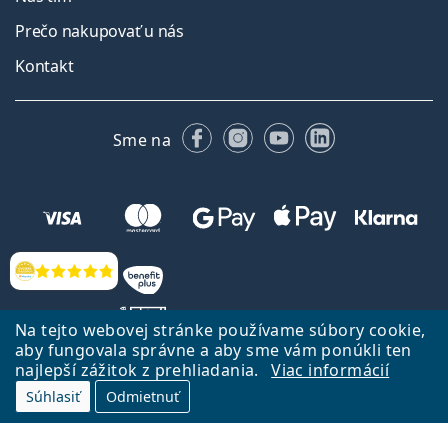
Prečo nakupovať u nás
Kontakt
Facebooku
Instagrame
YouTube
LinkedIn
Sme na
Hodnotenia
Na tejto webovej stránke používame súbory cookie,
aby fungovala správne a aby sme vám ponúkli ten
najlepší zážitok z prehliadania.
Viac informácií
Späť na Úvodnu stránku
Prejsť hore
Súhlasiť
Odmietnuť
Lentiamo.sk vlastní a prevádzkuje spoločnosť Lentiamo s.r.o., Česká
republika
Sme tu pre Vás už 18 rokov.