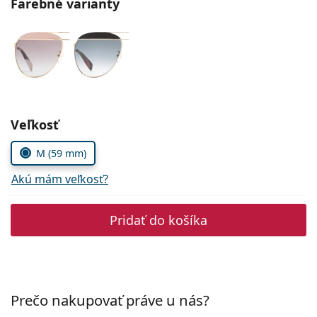
Farebné varianty
Persol
Prada
Všetky značky
Zvoľte parametre
Veľkosť
M (59 mm)
Akú mám veľkosť?
Pridať do košíka
Prečo nakupovať práve u nás?