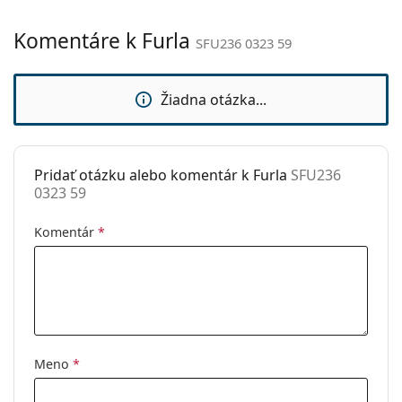
Kategória:
Slnečné okuliare
Komentáre k Furla
SFU236 0323 59
Značka:
Furla
Použitie:
Móda
Žiadna otázka...
Kód:
SFU236 0323 59
Pridať otázku alebo komentár k Furla
SFU236
0323 59
Komentár
*
Meno
*