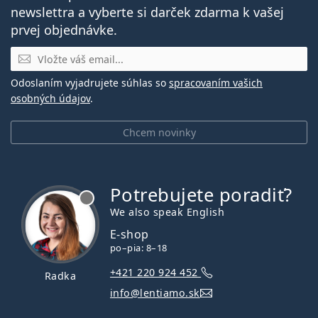
newslettra a vyberte si darček zdarma k vašej
prvej objednávke.
E-mail
Odoslaním vyjadrujete súhlas so
spracovaním vašich
osobných údajov
.
Chcem novinky
Potrebujete poradiť?
je offline
We also speak English
E-shop
po–pia: 8–18
+421 220 924 452
Radka
info@lentiamo.sk