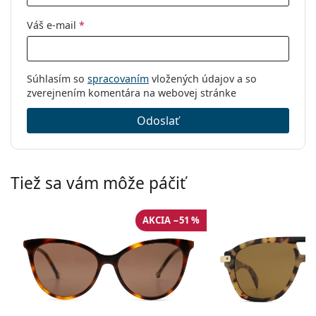
Váš e-mail
*
Súhlasím so
spracovaním
vložených údajov a so
zverejnením komentára na webovej stránke
Odoslať
Tiež sa vám môže páčiť
AKCIA −51 %