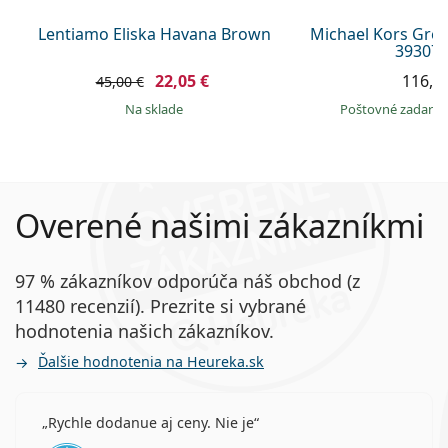
Lentiamo Eliska Havana Brown
Michael Kors Gr
393073
22,05 €
116,9
45,00 €
na sklade
Poštovné zadar
Overené našimi zákazníkmi
97 % zákazníkov odporúča náš obchod (z
11480 recenzií). Prezrite si vybrané
hodnotenia našich zákazníkov.
Ďalšie hodnotenia na Heureka.sk
Rychle dodanue aj ceny. Nie je