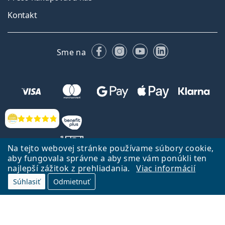
Kontakt
Facebooku
Instagrame
YouTube
LinkedIn
Sme na
Hodnotenia
Na tejto webovej stránke používame súbory cookie,
aby fungovala správne a aby sme vám ponúkli ten
najlepší zážitok z prehliadania.
Viac informácií
Späť na Úvodnu stránku
Prejsť hore
Súhlasiť
Odmietnuť
Lentiamo.sk vlastní a prevádzkuje spoločnosť Lentiamo s.r.o., Česká
republika
Sme tu pre Vás už 18 rokov.