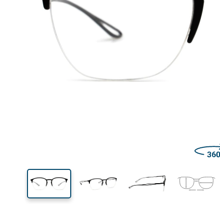
Šírka
Šírk
očnic
42 mm
52 mm
Výška očnice
Šírka očnice