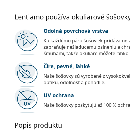
Lentiamo používa okuliarové šošovky 
Odolná povrchová vrstva
Ku každému páru šošoviek pridávame z
zabraňuje nežiaducemu oslneniu a chr
šmuhami, takže okuliare môžete ľahko č
Číre, pevné, ľahké
Naše šošovky sú vyrobené z vysokokval
optiku, odolnosť a pohodlie.
UV ochrana
Naše šošovky poskytujú až 100 % ochr
Popis produktu