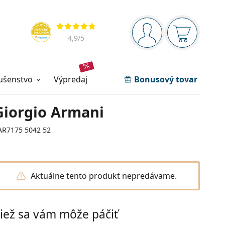
Navigačný panel
Hodnotenia
ste prihlásení
Nákupný ko
4,9
/5
lušenstvo
výpredaj
Bonusový tovar
Giorgio Armani
AR7175 5042 52
Aktuálne tento produkt nepredávame.
iež sa vám môže páčiť