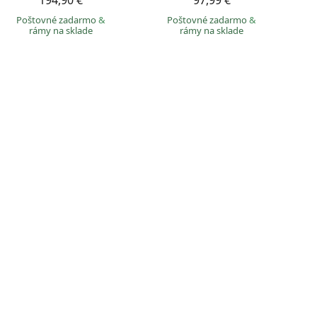
194,90 €
97,99 €
Poštovné zadarmo
&
Poštovné zadarmo
&
rámy na sklade
rámy na sklade