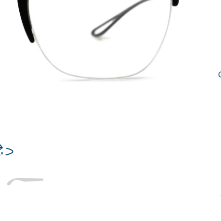
Dĺžka stranice
a
Šírka
Dĺžka
e
mostíka
stranice
19 mm
Šírka mostíka