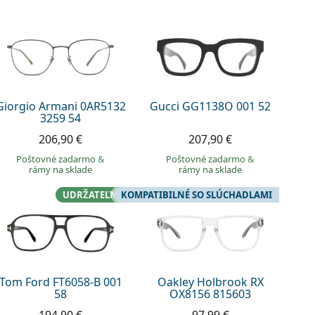
Giorgio Armani 0AR5132
Gucci GG1138O 001 52
3259 54
206,90 €
207,90 €
Poštovné zadarmo
&
Poštovné zadarmo
&
rámy na sklade
rámy na sklade
UDRŽATEĽNÉ
KOMPATIBILNÉ SO SLÚCHADLAMI
Tom Ford FT6058-B 001
Oakley Holbrook RX
58
OX8156 815603