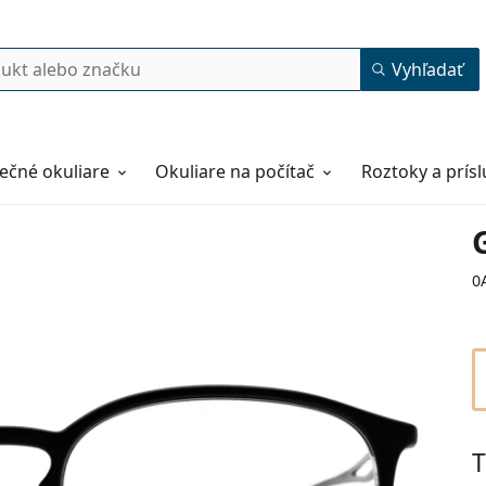
Vyhľadať
ečné okuliare
Okuliare na počítač
Roztoky a prís
0
T
52
19
140
140 mm