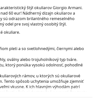
charakteristický štýl okuliarov Giorgio Armani.
nad 60 eur! Nádherný dizajn okuliarov a
ačky sú odrazom brilantného remeselného
 odel pre svoj vlastný osobitý štýl.
é okuliare.
ňom pleti a so svetlohnedými, čiernymi alebo
y, oválny alebo trojuholníkový typ tváre.
stu, ktorý ponúka vysokú odolnosť, pohodlné
uliarových rámov, u ktorých sú okuliarové
m. Tento spôsob uchytenia umožňuje zjemniť
 veľmi vkusne. K ich hlavným výhodám patrí
ej časti očníc aj dostatočná pevnosť. Pre tento
é plastové okuliarové šošovky, teda stenčené
ateriálu Trivex.