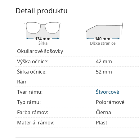
Príslušenstvo
Detail produktu
Okuliare dodávame s originálnym puzdrom. Farba 
Handrička, ktorá je súčasťou balenia, je ideálna na
modely môžu namiesto handričky obsahovať texti
Ide o zdravotnícku pomôcku. Pred použitím si prečít
134 mm
140 mm
Šírka
Dĺžka stranice
Okuliarové šošovky
Výška očnice:
42 mm
Šírka očnice:
52 mm
Rám
Tvar rámu:
Štvorcové
Typ rámu:
Polorámové
Farba rámov:
Čierna
Materiál rámov:
Plast
Veľkosť:
M