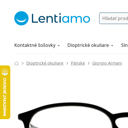
Vyhľadávanie
Prihlásenie
Navigácia webu
Roztoky
Všetko o nákupe
Kontaktné šošovky
Dioptrické okuliare
Sln
Dioptrické okuliare
Pánske
Giorgio Armani
134 mm