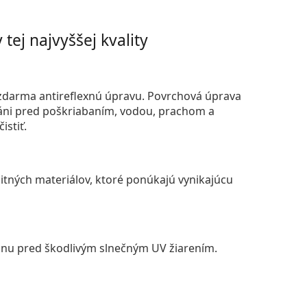
tej najvyššej kvality
darma antireflexnú úpravu. Povrchová úprava
áni pred poškriabaním, vodou, prachom a
istiť.
itných materiálov, ktoré ponúkajú vynikajúcu
anu pred škodlivým slnečným UV žiarením.