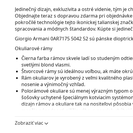
Jedinečný dizajn, exkluzivita a ostré videnie, tým je 
Objednajte teraz s dopravou zdarma pri objednávke 
pokročilé technológie tejto ikonickej talianskej zn
spracovania a módnych štandardov. Kúpte si jedinečný
Giorgio Armani 0AR7175 5042 52
sú pánske dioptrick
Okuliarové rámy
Čierna farba rámov skvele ladí so studeným odtie
svetlými blond vlasmi.
Štvorcové rámy sú ideálnou voľbou, ak máte okrúhl
Rám okuliarov je vyrobený z veľmi kvalitného pla
nosenie a výnimočný vzhľad.
Polorámové okuliare sú menej výrazným typom ok
šošovky uchytené špeciálnym kotviacim systémo
dizajn rámov a okuliare tak na nositeľovi pôsobia
menšia nápadnosť, nižšia váha, a napriek chýbajúc
druh rámu sú vhodné predovšetkým vysokoindexov
Zobraziť viac
varianty s indexom nad 1.5 zo alebo špeciálneho m