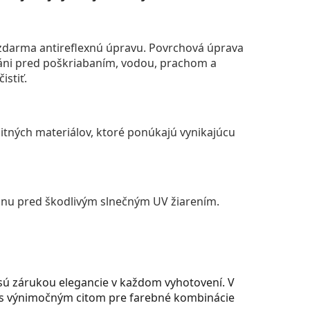
darma antireflexnú úpravu. Povrchová úprava
áni pred poškriabaním, vodou, prachom a
istiť.
itných materiálov, ktoré ponúkajú vynikajúcu
anu pred škodlivým slnečným UV žiarením.
sú zárukou elegancie v každom vyhotovení. V
ia s výnimočným citom pre farebné kombinácie