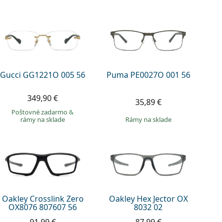
Gucci GG1221O 005 56
Puma PE0027O 001 56
349,90 €
35,89 €
Poštovné zadarmo
&
rámy na sklade
rámy na sklade
Oakley Crosslink Zero
Oakley Hex Jector OX
OX8076 807607 56
8032 02