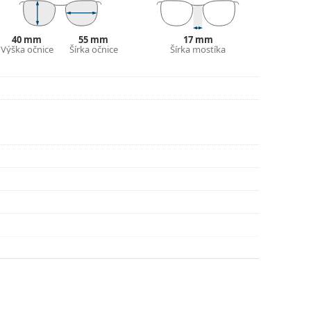
ajte pokyny.
40 mm
55 mm
17 mm
Výška očnice
Šírka očnice
Šírka mostíka