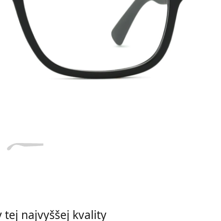
Dĺžka stranice
a
Šírka
Dĺžka
e
mostíka
stranice
17 mm
Šírka mostíka
tej najvyššej kvality