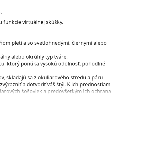
.
 funkcie virtuálnej skúšky.
ňom pleti a so svetlohnedými, čiernymi alebo
lny alebo okrúhly typ tváre.
stu, ktorý ponúka vysokú odolnosť, pohodlné
, skladajú sa z okuliarového stredu a páru
razniť a dotvoriť váš štýl. K ich prednostiam
uliarových šošoviek a predovšetkým ich ochrana
všetky typy okuliarových šošoviek, vrátane tých
puzdra a jeho vyhotovenie sa môžu líšiť.
 čistenie a starostlivosť o okuliare. Niektoré
lné vrecko.