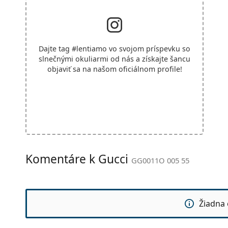
Dajte tag
#lentiamo
vo svojom príspevku so
slnečnými okuliarmi od nás a získajte šancu
objaviť sa na našom oficiálnom profile!
Komentáre k Gucci
GG0011O 005 55
Žiadna 