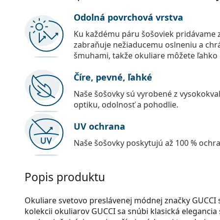
Odolná povrchová vrstva
Ku každému páru šošoviek pridávame z
zabraňuje nežiaducemu oslneniu a chr
šmuhami, takže okuliare môžete ľahko č
Číre, pevné, ľahké
Naše šošovky sú vyrobené z vysokokval
optiku, odolnosť a pohodlie.
UV ochrana
Naše šošovky poskytujú až 100 % ochr
Popis produktu
Okuliare svetovo preslávenej módnej značky GUCCI 
kolekcii okuliarov GUCCI sa snúbi klasická eleganc