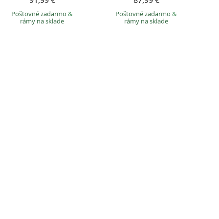
91,99 €
87,99 €
Poštovné zadarmo
&
Poštovné zadarmo
&
rámy na sklade
rámy na sklade