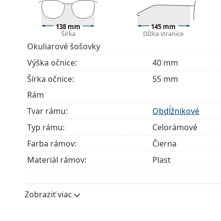
Ide o zdravotnícku pomôcku. Pred použitím si prečít
138 mm
145 mm
Šírka
Dĺžka stranice
Okuliarové šošovky
Výška očnice:
40 mm
Šírka očnice:
55 mm
Rám
Tvar rámu:
Obdĺžnikové
Typ rámu:
Celorámové
Farba rámov:
Čierna
Materiál rámov:
Plast
Veľkosť:
M
Šírka:
138 mm
Zobraziť viac
Dĺžka stranice:
145 mm