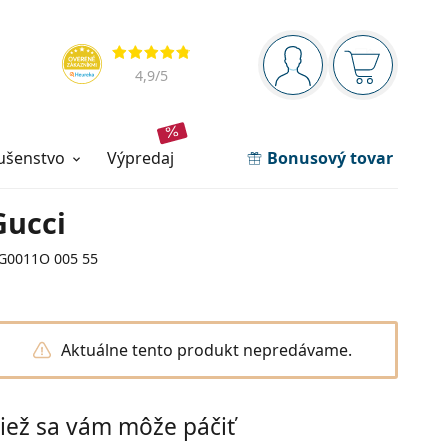
Navigačný panel
Hodnotenia
ste prihlásení
Nákupný ko
4,9
/5
lušenstvo
výpredaj
Bonusový tovar
Gucci
G0011O 005 55
Aktuálne tento produkt nepredávame.
iež sa vám môže páčiť