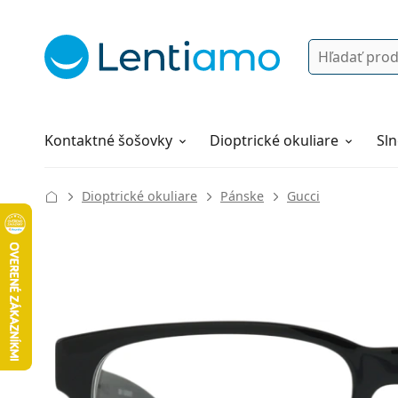
Vyhľadávanie
Prihlásenie
Navigácia webu
Roztoky
Všetko o nákupe
Kontaktné šošovky
Dioptrické okuliare
Sln
Dioptrické okuliare
Pánske
Gucci
138 mm