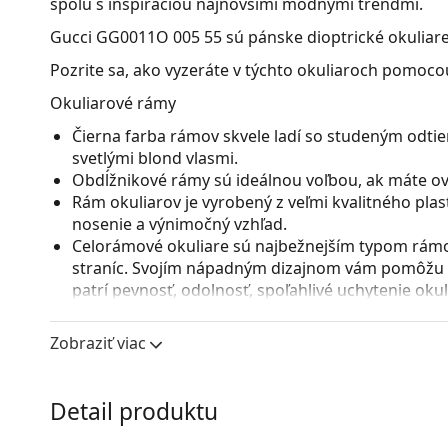
spolu s inšpiráciou najnovšími módnymi trendmi.
Gucci GG0011O 005 55
sú pánske dioptrické okuliare
Pozrite sa, ako vyzeráte v týchto okuliaroch pomocou
Okuliarové rámy
Čierna farba rámov skvele ladí so studeným odtie
svetlými blond vlasmi.
Obdĺžnikové rámy sú ideálnou voľbou, ak máte ová
Rám okuliarov je vyrobený z veľmi kvalitného pla
nosenie a výnimočný vzhľad.
Celorámové okuliare sú najbežnejším typom rámov
straníc. Svojím nápadným dizajnom vám pomôžu zvý
patrí pevnosť, odolnosť, spoľahlivé uchytenie ok
pred poškodením. Tento druh rámu je vhodný pre 
s vyššou optickou mohutnosťou.
Zobraziť viac
Príslušenstvo
Okuliare dodávame s originálnym puzdrom. Farba 
Detail produktu
Handrička, ktorá je súčasťou balenia, je ideálna na
modely môžu namiesto handričky obsahovať texti