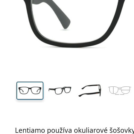
Šírka
Šírk
očnic
40 mm
55 mm
Výška očnice
Šírka očnice
Lentiamo používa okuliarové šošovky 