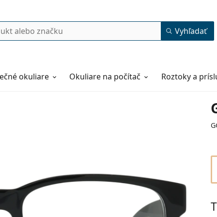
Vyhľadať
ečné okuliare
Okuliare na počítač
Roztoky a prís
G
T
55
17
145
145 mm