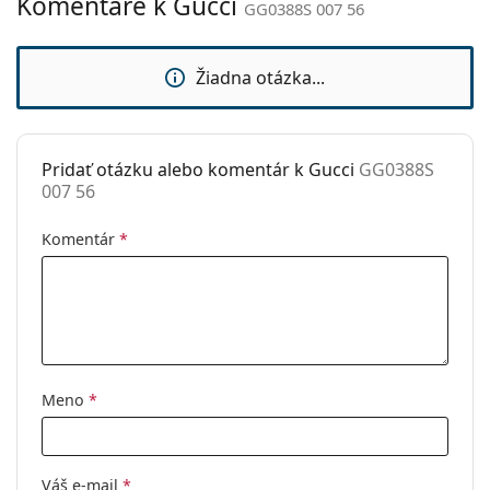
Komentáre k Gucci
GG0388S 007 56
Kód:
GG0388S 007 56
Žiadna otázka...
Pridať otázku alebo komentár k Gucci
GG0388S
007 56
Komentár
*
Meno
*
Váš e-mail
*