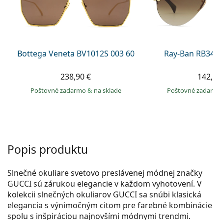
Gucci
Všetky roztoky
je onli
Všetky značky
Persol
Prada
Bottega Veneta BV1012S 003 60
Ray-Ban RB344
Všetky značky
238,90 €
142,9
Poštovné zadarmo
&
na sklade
Poštovné zadar
Popis produktu
Slnečné okuliare svetovo preslávenej módnej značky
GUCCI sú zárukou elegancie v každom vyhotovení. V
kolekcii slnečných okuliarov GUCCI sa snúbi klasická
elegancia s výnimočným citom pre farebné kombinácie
spolu s inšpiráciou najnovšími módnymi trendmi.