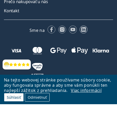
Prečo nakupovať u nás
Kontakt
Facebooku
Instagrame
YouTube
LinkedIn
Sme na
Hodnotenia
Na tejto webovej stránke používame súbory cookie,
aby fungovala správne a aby sme vám ponúkli ten
najlepší zážitok z prehliadania.
Viac informácií
Späť na Úvodnu stránku
Prejsť hore
Súhlasiť
Odmietnuť
Lentiamo.sk vlastní a prevádzkuje spoločnosť Lentiamo s.r.o., Česká
republika
Sme tu pre Vás už 18 rokov.