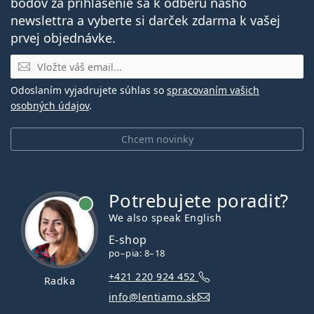
bodov za prihlásenie sa k odberu nášho
newslettra a vyberte si darček zdarma k vašej
prvej objednávke.
E-mail
Odoslaním vyjadrujete súhlas so
spracovaním vašich
osobných údajov
.
Chcem novinky
Potrebujete poradiť?
je online
We also speak English
E-shop
po–pia: 8–18
+421 220 924 452
Radka
info@lentiamo.sk