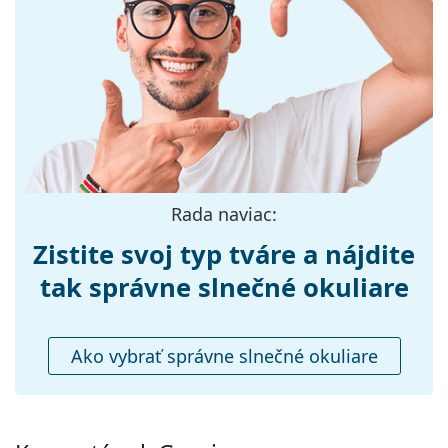
Dĺžka stranice:
140 mm
Šírka mostíka:
17 mm
Hmotnosť:
45 g
Nastaviteľné
Áno
sedielka:
Príslušenstvo
Puzdro:
Áno
Rada naviac:
Čistiaca
Áno
Zistite svoj typ tváre a nájdite
handrička:
tak správne slnečné okuliare
Ostatné
Typ:
Pánske
Ako vybrať správne slnečné okuliare
Kategória:
Slnečné okuliare
Značka:
Gucci
Použitie:
Móda