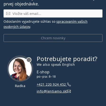
prvej objednávke.
E-mail
Odoslaním vyjadrujete súhlas so
spracovaním vašich
osobných údajov
.
Chcem novinky
Potrebujete poradiť?
je offline
We also speak English
E-shop
po–pia: 8–18
+421 220 924 452
Radka
info@lentiamo.sk