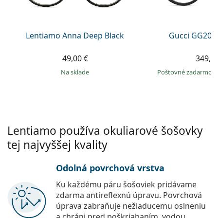
Persol
Prada
Lentiamo Anna Deep Black
Gucci GG203
Všetky značky
49,00 €
349,9
na sklade
Poštovné zadarmo
Lentiamo používa okuliarové šošovky
tej najvyššej kvality
Odolná povrchová vrstva
Ku každému páru šošoviek pridávame
zdarma antireflexnú úpravu. Povrchová
úprava zabraňuje nežiaducemu oslneniu
a chráni pred poškriabaním, vodou,