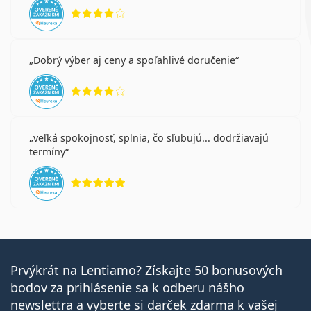
hodnotenie 4 z 5
Dobrý výber aj ceny a spoľahlivé doručenie
hodnotenie 4 z 5
veľká spokojnosť, splnia, čo sľubujú... dodržiavajú
termíny
hodnotenie 5 z 5
Prvýkrát na Lentiamo? Získajte 50 bonusových
bodov za prihlásenie sa k odberu nášho
newslettra a vyberte si darček zdarma k vašej