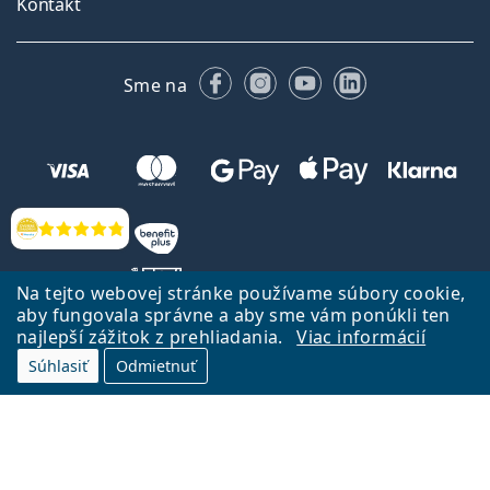
Kontakt
Facebooku
Instagrame
YouTube
LinkedIn
Sme na
Hodnotenia
Na tejto webovej stránke používame súbory cookie,
aby fungovala správne a aby sme vám ponúkli ten
najlepší zážitok z prehliadania.
Viac informácií
Späť na Úvodnu stránku
Prejsť hore
Súhlasiť
Odmietnuť
Lentiamo.sk vlastní a prevádzkuje spoločnosť Lentiamo s.r.o., Česká
republika
Sme tu pre Vás už 18 rokov.