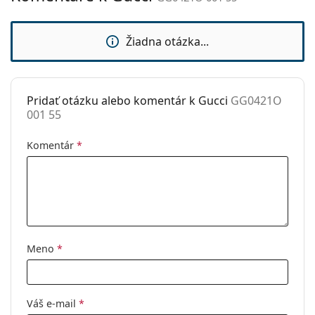
sedielka:
Slnečný klip:
Nie
Žiadna otázka...
Príslušenstvo
Puzdro:
Áno
Pridať otázku alebo komentár k Gucci
GG0421O
Čistiaca
Áno
001 55
handrička:
Ostatné
Komentár
*
Typ:
Dámske
Kategória:
Dioptrické okuliare
Značka:
Gucci
Kód:
GG0421O 001 55
Meno
*
Váš e-mail
*